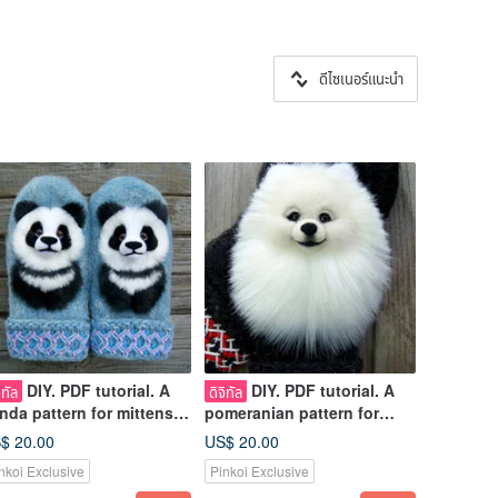
ดีไซเนอร์แนะนำ
DIY. PDF tutorial. A
DIY. PDF tutorial. A
ิทัล
ดิจิทัล
nda pattern for mittens.
pomeranian pattern for
te bear mittens
mittens. Cute dog brooch
$ 20.00
US$ 20.00
plication
DIY
nkoi Exclusive
Pinkoi Exclusive