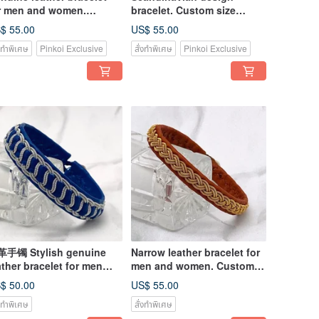
r men and women.
bracelet. Custom size
andinavian style jewelry
bracelet. Genuine leather
$ 55.00
US$ 55.00
bracelet
่งทำพิเศษ
Pinkoi Exclusive
สั่งทำพิเศษ
Pinkoi Exclusive
手镯 Stylish genuine
Narrow leather bracelet for
ather bracelet for men
men and women. Custom
d women. Custom size
size bracelet
$ 50.00
US$ 55.00
่งทำพิเศษ
สั่งทำพิเศษ