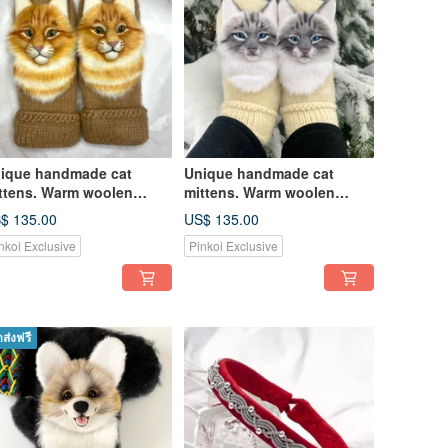
ique handmade cat
Unique handmade cat
ttens. Warm woolen
mittens. Warm woolen
men's mittens with cats.
women's mittens with cats.
$ 135.00
US$ 135.00
mens gift
Womens gift
nkoi Exclusive
Pinkoi Exclusive
ดส่งฟรี