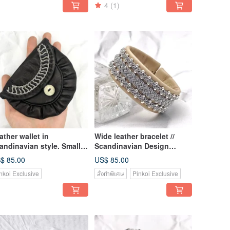
4
(1)
ather wallet in
Wide leather bracelet //
andinavian style. Small
Scandinavian Design
rse for money
Women's wristband
$ 85.00
US$ 85.00
nkoi Exclusive
สั่งทำพิเศษ
Pinkoi Exclusive