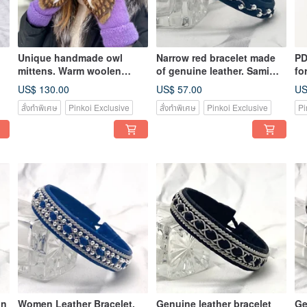
Unique handmade owl
Narrow red bracelet made
PD
mittens. Warm woolen
of genuine leather. Sami
fo
women's mittens with owls.
Red Leather Bracelet
ap
US$ 130.00
US$ 57.00
US
Scandicraft
สั่งทำพิเศษ
Pinkoi Exclusive
สั่งทำพิเศษ
Pinkoi Exclusive
Pi
in
Women Leather Bracelet.
Genuine leather bracelet
Ge