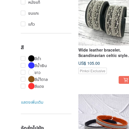
หนังแท้
ขนแกะ
แก้ว
สี
Wide leather bracelet.
Scandinavian celtic style
สีดำ
jewelry. Black bracelet
US$ 105.00
สีน้ำเงิน
women.
Pinkoi Exclusive
ขาว
สีนำ้ตาล
สีแดง
แสดงเพิ่มเติม
จัดส่งไปยัง