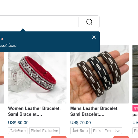
โอ
บรนด์ได้เลย!
Women Leather Bracelet.
Mens Leather Bracelet.
ดิจ
Sami Bracelet.
Sami Bracelet.
pa
Scandinavian jewelry. Black
Scandinavian jewelry.
Cu
US$ 60.00
US$ 70.00
US
mens bracelet
Geometric jewelry
ap
สั่งทำพิเศษ
Pinkoi Exclusive
สั่งทำพิเศษ
Pinkoi Exclusive
Pi