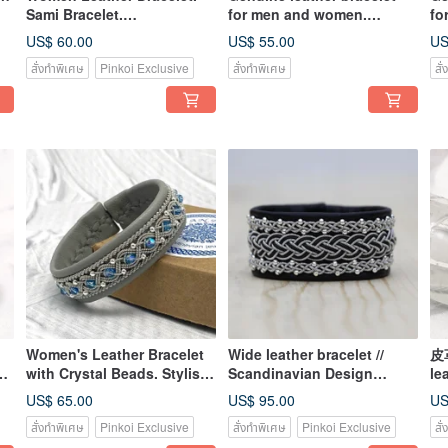
Sami Bracelet.
for men and women.
fo
Scandinavian jewelry. Black
Scandinavian style jewelry
Sc
US$ 60.00
US$ 55.00
US
mens bracelet
สั่งทำพิเศษ
Pinkoi Exclusive
สั่งทำพิเศษ
สั
Women's Leather Bracelet
Wide leather bracelet //
皮革
e
with Crystal Beads. Stylish
Scandinavian Design
le
bracelet for girls
Women's wristband
an
US$ 65.00
US$ 95.00
US
สั่งทำพิเศษ
Pinkoi Exclusive
สั่งทำพิเศษ
Pinkoi Exclusive
สั