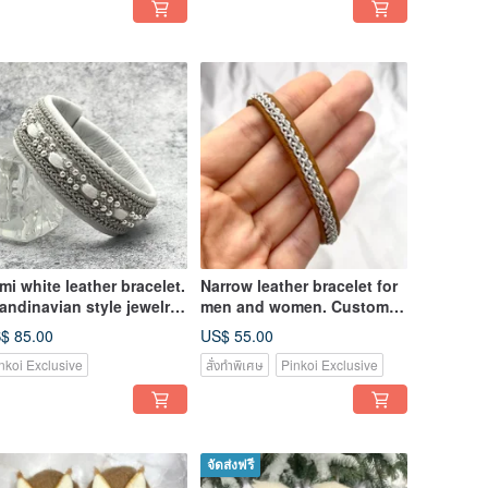
mi white leather bracelet.
Narrow leather bracelet for
andinavian style jewelry.
men and women. Custom
ylish bracelet
size bracelet
$ 85.00
US$ 55.00
nkoi Exclusive
สั่งทำพิเศษ
Pinkoi Exclusive
จัดส่งฟรี