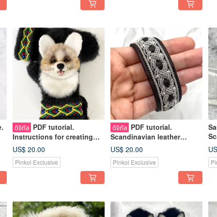
.
PDF tutorial.
PDF tutorial.
Sa
ดิจิทัล
ดิจิทัล
Sc
Instructions for creating
Scandinavian leather
St
Welsh Corgi applications
bracelet lesson. DIY master
US$ 20.00
US$ 20.00
US
for mittens
class in English
Pinkoi Exclusive
Pinkoi Exclusive
Pi