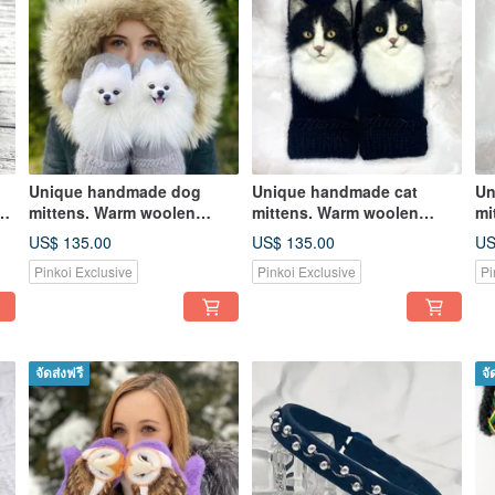
Unique handmade dog
Unique handmade cat
Un
mittens. Warm woolen
mittens. Warm woolen
mi
women's mittens with
women's mittens with cats.
wo
US$ 135.00
US$ 135.00
US
pomeranian
Womens gift
Wo
Pinkoi Exclusive
Pinkoi Exclusive
Pi
จัดส่งฟรี
จั