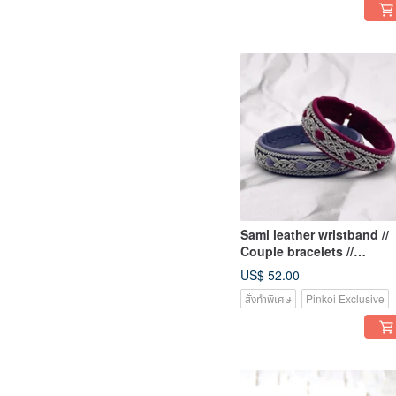
Sami leather wristband //
Couple bracelets //
Scandinavian design
US$ 52.00
jewelry
สั่งทำพิเศษ
Pinkoi Exclusive