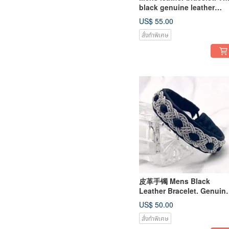
black genuine leather
bracelet. Scandinavian
US$ 55.00
design
สั่งทำพิเศษ
皮革手镯 Mens Black
Leather Bracelet. Genuin
leather bracelet in
US$ 50.00
Scandinavian style
สั่งทำพิเศษ