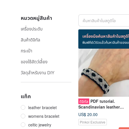
หมวดหมู่สินค้า
เครื่องประดับ
สินค้า 68 ชิ้น
เครื่องมือค้นหาสินค้าในสตูดิ
สินค้าดิจิทัล
พิมพ์คีย์เวิร์ดแล้วค้นหาสินค้าของแ
กระเป๋า
ของใช้สัตว์เลี้ยง
วัสดุสำหรับงาน DIY
แท็ก
PDF tutorial.
ดิจิทัล
Scandinavian leather
leather bracelet
bracelet DIY. How make
US$ 20.00
womens bracelet
Sami bracelet
Pinkoi Exclusive
celtic jewelry