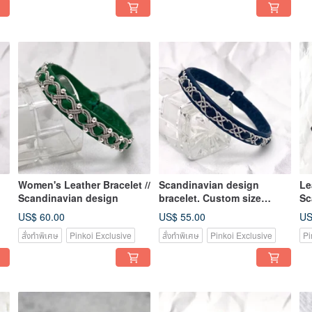
Women's Leather Bracelet //
Scandinavian design
Le
Scandinavian design
bracelet. Custom size
Sc
bracelet. Genuine leather
pu
US$ 60.00
US$ 55.00
US
red bracelet
สั่งทำพิเศษ
Pinkoi Exclusive
สั่งทำพิเศษ
Pinkoi Exclusive
Pi