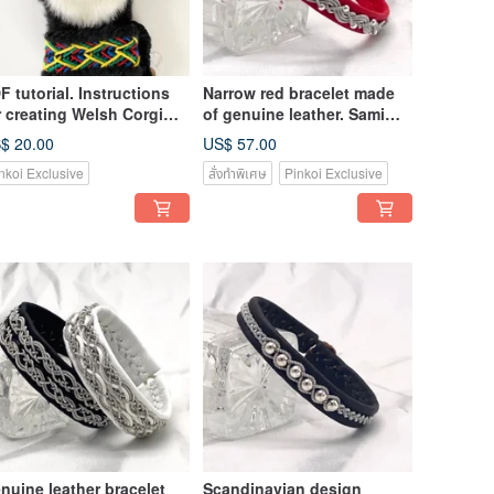
F tutorial. Instructions
Narrow red bracelet made
r creating Welsh Corgi
of genuine leather. Sami
plications for mittens
Red Leather Bracelet
$ 20.00
US$ 57.00
nkoi Exclusive
สั่งทำพิเศษ
Pinkoi Exclusive
nuine leather bracelet
Scandinavian design