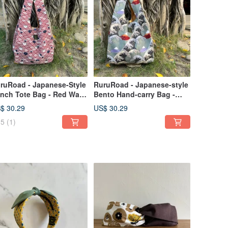
ruRoad - Japanese-Style
RuruRoad - Japanese-style
nch Tote Bag - Red Wave
Bento Hand-carry Bag -
t
Ukiyo-e
$ 30.29
US$ 30.29
5
(1)