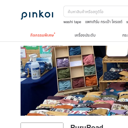
washi tape
แพทเทิร์น กระเป๋า โครเชต์
sexy lingerie underwear
ผ้ารองจาน
j
กิจกรรมพิเศษ
เครื่องประดับ
กระ
RuruRoad