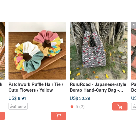
ข
ck
Patchwork Ruffle Hair Tie /
RuruRoad - Japanese-style
Pa
Cute Flowers / Yellow
Bento Hand-Carry Bag -
Do
Black Wave Cat
Ja
US$ 8.91
US$ 30.29
US
5
(2)
สั่งทำพิเศษ
สั