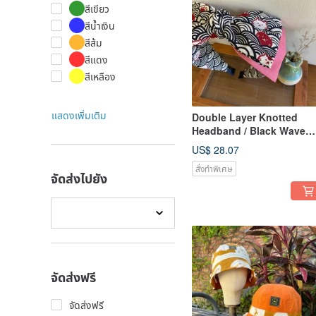
สีเขียว
สีน้ำเงิน
สีส้ม
สีแดง
สีเหลือง
แสดงเพิ่มเติม
Double Layer Knotted
Headband / Black Wave
Meow - Pink
US$ 28.07
สั่งทำพิเศษ
จัดส่งไปยัง
จัดส่งฟรี
จัดส่งฟรี