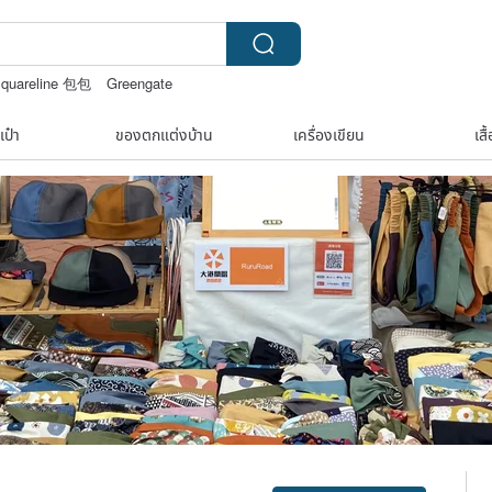
squareline 包包
Greengate
apanese bandana
เก้าอี้
เป๋า
ของตกแต่งบ้าน
เครื่องเขียน
เสื