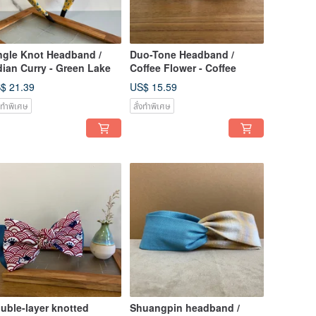
ngle Knot Headband /
Duo-Tone Headband /
dian Curry - Green Lake
Coffee Flower - Coffee
$ 21.39
US$ 15.59
่งทำพิเศษ
สั่งทำพิเศษ
uble-layer knotted
Shuangpin headband /