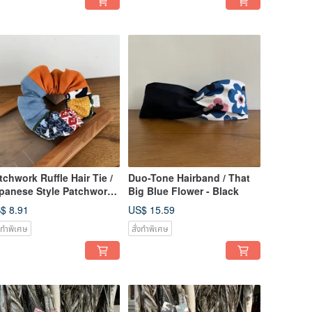
tchwork Ruffle Hair Tie /
Duo-Tone Hairband / That
panese Style Patchwork
Big Blue Flower - Black
ruma
$ 8.91
US$ 15.59
่งทำพิเศษ
สั่งทำพิเศษ