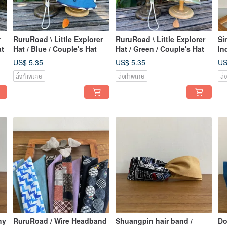
r
RuruRoad \ Little Explorer
RuruRoad \ Little Explorer
Si
at
Hat / Blue / Couple's Hat
Hat / Green / Couple's Hat
In
US$ 5.35
US$ 5.35
US
สั่งทำพิเศษ
สั่งทำพิเศษ
สั
hy
RuruRoad / Wire Headband
Shuangpin hair band /
Do