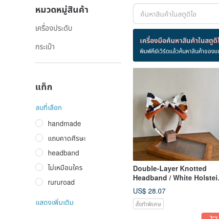
หมวดหมู่สินค้า
เครื่องประดับ
สินค้า 269 ชิ้น
เครื่องมือค้นหาสินค้าในสตูดิ
กระเป๋า
พิมพ์คีย์เวิร์ดแล้วค้นหาสินค้าของแ
ญี่ปุ่น
แท็ก
ลบที่เลือก
handmade
แถบคาดศีรษะ
headband
ไม่เหมือนใคร
Double-Layer Knotted
Headband / White Holstei
rururoad
Cow - Orange
US$ 28.07
แสดงเพิ่มเติม
สั่งทำพิเศษ