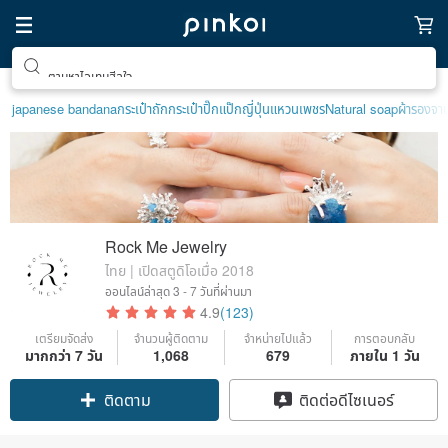
ตามหาไอเทมฮีลใจ
japanese bandana
กระเป๋าถัก
กระเป๋าปิ๊กแป๊กญี่ปุ่น
แหวนเพชร
Natural soap
ผ้ารองจา
Rock Me Jewelry
ไทย | เปิดสตูดิโอเมื่อ 2018
ออนไลน์ล่าสุด
3 - 7 วันที่ผ่านมา
4.9
(123)
เตรียมจัดส่ง
จำนวนผู้ติดตาม
จำหน่ายไปแล้ว
การตอบกลับ
มากกว่า 7 วัน
1,068
679
ภายใน 1 วัน
Claim coupon
ติดต่อดีไซเนอร์
ติดตาม