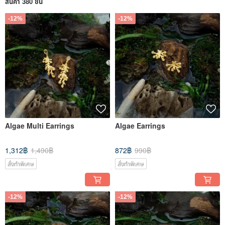
สินค้า 380 ชิ้น
-12%
-12%
Algae Multi Earrings
Algae Earrings
1,312฿
1,490฿
872฿
990฿
สั่งทำพิเศษ
สั่งทำพิเศษ
-12%
-12%