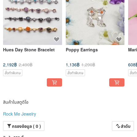
Hues Day Stone Bracelet
Poppy Earrings
Mari
2,192฿
2,490฿
1,136฿
1,290฿
608
สั่งทำพิเศษ
สั่งทำพิเศษ
สั่ง
สินค้าในสตูดิโอ
Rock Me Jewelry
กรองข้อมูล ( 0 )
ลำดับ