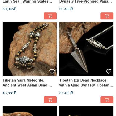
Earth Seal. Warring States
Dynasty Five-Pronged Vajra
Period Crystal Bamboo Tube
Bell and Dorje Set
50,945฿
33,486฿
Beads. West Asian Ancient
Bead Necklace (Necklace
Length
Tibetan Vajra Meteorite.
Tibetan Dzi Bead Necklace
Ancient West Asian Bead.
with a Qing Dynasty Tibetan
Burmese Drolung Mala
Sky Iron Phurba (Necklace
46,881฿
37,493฿
Necklace (55cm Length)
Length 69cm)