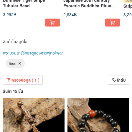
Ne
Tubular Bead
Esoteric Buddhist Ritual
Stri
Implement - Vajra (13.2 cm
(Wr
3,292฿
2,634฿
3,2
length)
สินค้าในสตูดิโอ
พระบรมสารีริกธาตุของชาวพุทธโพดา
ทิเบต
กรองข้อมูล ( 1 )
ลำดับ
สินค้า 15 ชิ้น