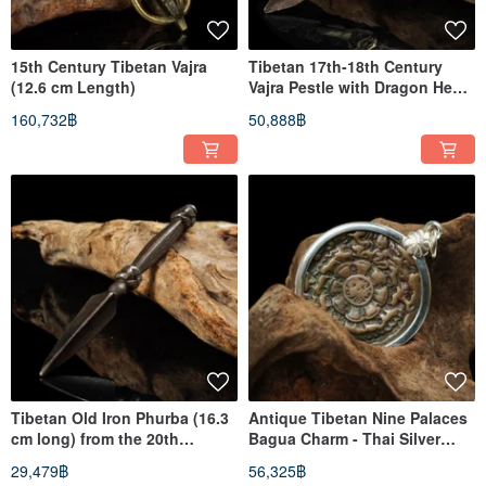
15th Century Tibetan Vajra
Tibetan 17th-18th Century
(12.6 cm Length)
Vajra Pestle with Dragon Head
(19.2 cm length)
160,732฿
50,888฿
Tibetan Old Iron Phurba (16.3
Antique Tibetan Nine Palaces
cm long) from the 20th
Bagua Charm - Thai Silver
Century
Casing Edition
29,479฿
56,325฿