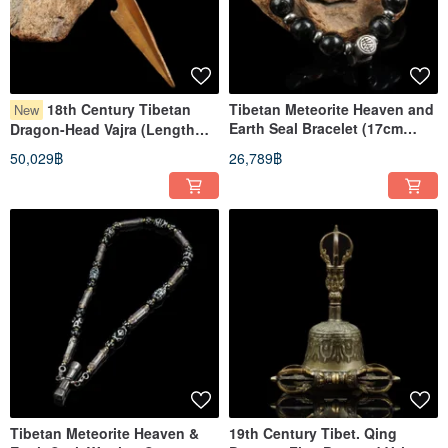
18th Century Tibetan
Tibetan Meteorite Heaven and
New
Earth Seal Bracelet (17cm
Dragon-Head Vajra (Length
wrist circumference)
14.2 cm)
50,029฿
26,789฿
Tibetan Meteorite Heaven &
19th Century Tibet. Qing