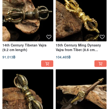
14th Century Tibetan Vajra
15th Century Ming Dynasty
(9.2 cm length)
Vajra from Tibet (8.6 cm
length)
91,013฿
104,465฿