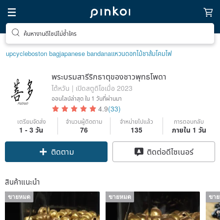
ค้นหางานดีไซน์ไม่ซ้ำใคร
upcycle
boston bag
japanese bandana
แหวนดอกไม้
ชาส้ม
โคมไฟ
พระบรมสารีริกธาตุของชาวพุทธโพดา
ไต้หวัน | เปิดสตูดิโอเมื่อ 2023
ออนไลน์ล่าสุด
ใน 1 วันที่ผ่านมา
4.9
(33)
เตรียมจัดส่ง
จำนวนผู้ติดตาม
จำหน่ายไปแล้ว
การตอบกลับ
1 - 3 วัน
76
135
ภายใน 1 วัน
ติดตาม
ติดต่อดีไซเนอร์
สินค้าแนะนำ
ขายหมด
ขายหมด
ขา