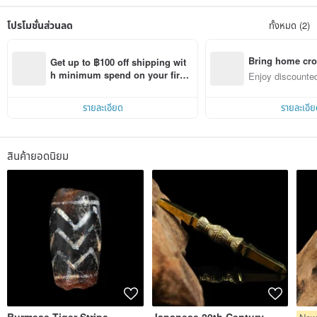
lighting and display.
The actual shipped product will prevail, please forgive me.
โปรโมชั่นส่วนลด
ทั้งหมด (2)
All artworks in the store can be customized in length.
If necessary, welcome to discuss via private message.
Bring home cro
Get up to ฿100 off shipping wit
n with ease
h minimum spend on your first 
Enjoy discounted
Pinkoi app order within 7 days!
ct cross-border 
รายละเอียด
รายละเอีย
สินค้ายอดนิยม
Burmese Tiger Stripe
Japanese 20th Century