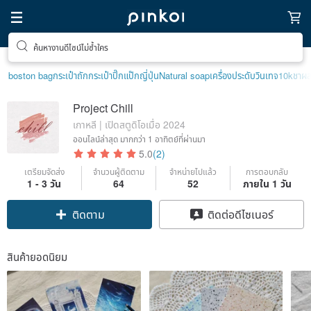
ค้นหางานดีไซน์ไม่ซ้ำใคร
boston bag
กระเป๋าถัก
กระเป๋าปิ๊กแป๊กญี่ปุ่น
Natural soap
เครื่องประดับวินเทจ10k
ชาผล
Project Chill
เกาหลี | เปิดสตูดิโอเมื่อ 2024
ออนไลน์ล่าสุด
มากกว่า 1 อาทิตย์ที่ผ่านมา
5.0
(2)
เตรียมจัดส่ง
จำนวนผู้ติดตาม
จำหน่ายไปแล้ว
การตอบกลับ
1 - 3 วัน
64
52
ภายใน 1 วัน
ติดตาม
ติดต่อดีไซเนอร์
สินค้ายอดนิยม