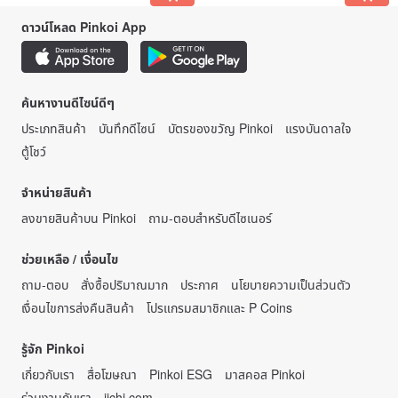
ดาวน์โหลด Pinkoi App
ค้นหางานดีไซน์ดีๆ
ประเภทสินค้า
บันทึกดีไซน์
บัตรของขวัญ Pinkoi
แรงบันดาลใจ
ตู้โชว์
จำหน่ายสินค้า
ลงขายสินค้าบน Pinkoi
ถาม-ตอบสำหรับดีไซเนอร์
ช่วยเหลือ / เงื่อนไข
ถาม-ตอบ
สั่งซื้อปริมาณมาก
ประกาศ
นโยบายความเป็นส่วนตัว
เงื่อนไขการส่งคืนสินค้า
โปรแกรมสมาชิกและ P Coins
รู้จัก Pinkoi
เกี่ยวกับเรา
สื่อโฆษณา
Pinkoi ESG
มาสคอส Pinkoi
ร่วมงานกับเรา
iichi.com