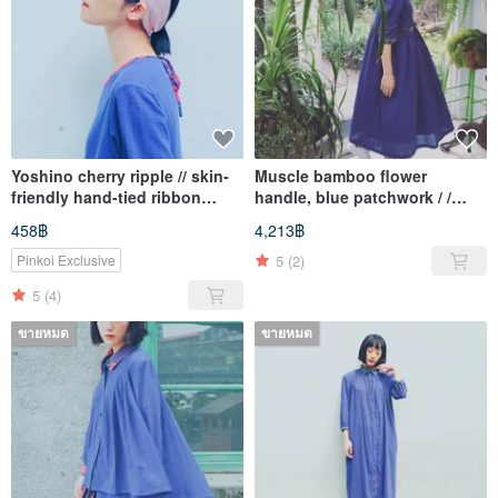
Yoshino cherry ripple // skin-
Muscle bamboo flower
friendly hand-tied ribbon
handle, blue patchwork / /
sakura pink Headband
waist flower long dress
458฿
4,213฿
5
(2)
Pinkoi Exclusive
5
(4)
ขายหมด
ขายหมด