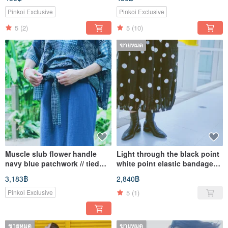
Tibetan blue Headband
Headband
Pinkoi Exclusive
Pinkoi Exclusive
5
(2)
5
(10)
ขายหมด
Muscle slub flower handle
Light through the black point
navy blue patchwork // tied
white point elastic bandage
flower skirt
flower skirt
3,183฿
2,840฿
5
(1)
Pinkoi Exclusive
ขายหมด
ขายหมด