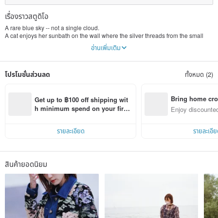
เรื่องราวสตูดิโอ
A rare blue sky -- not a single cloud.
A cat enjoys her sunbath on the wall where the silver threads from the small
pond reflex on.
อ่านเพิ่มเติม
The breeze teases the newly purchased patchwork curtains.
The entire vanilla ice cream belongs to me on my lazy sofa.
โปรโมชั่นส่วนลด
ทั้งหมด (2)
....Up up, stretch myself. I shall wear this out today.
Bring home cro
Get up to ฿100 off shipping wit
n with ease
h minimum spend on your first 
Enjoy discounted
Pinkoi app order within 7 days!
ct cross-border 
รายละเอียด
รายละเอีย
สินค้ายอดนิยม