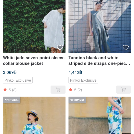
White jade seven-point sleeve
Tannins black and white
collar blouse jacket
striped side straps one-piece
dress
3,069฿
4,442฿
Pinkoi Exclusive
Pinkoi Exclusive
5
(3)
5
(2)
ขายหมด
ขายหมด