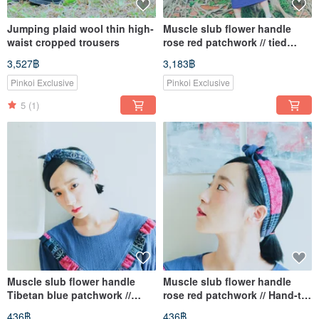
Jumping plaid wool thin high-
Muscle slub flower handle
waist cropped trousers
rose red patchwork // tied
flower skirt
3,527฿
3,183฿
Pinkoi Exclusive
Pinkoi Exclusive
5
(1)
Muscle slub flower handle
Muscle slub flower handle
Tibetan blue patchwork //
rose red patchwork // Hand-tie
Hand-tie headband Patchwork
hair band Patchwork Rose red
436฿
436฿