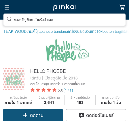
ตามหาไอเทมฮีลใจ
TEAK WOOD
ชาผลไม้
japanese bandana
เครื่องประดับวินเทจ10k
boston bag
กระเป
HELLO PHOEBE
ไต้หวัน | เปิดสตูดิโอเมื่อ 2016
ออนไลน์ล่าสุด
มากกว่า 1 อาทิตย์ที่ผ่านมา
5.0
(171)
เตรียมจัดส่ง
จำนวนผู้ติดตาม
จำหน่ายไปแล้ว
การตอบกลับ
ภายใน 1 อาทิตย์
3,641
493
ภายใน 1 วัน
Claim coupon
ติดต่อดีไซเนอร์
ติดตาม