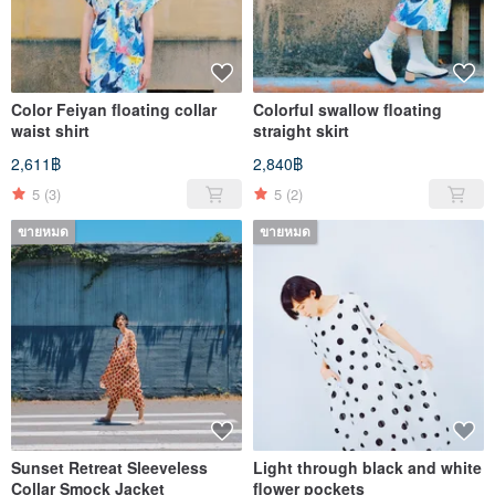
Color Feiyan floating collar
Colorful swallow floating
waist shirt
straight skirt
2,611฿
2,840฿
5
(3)
5
(2)
ขายหมด
ขายหมด
Sunset Retreat Sleeveless
Light through black and white
Collar Smock Jacket
flower pockets