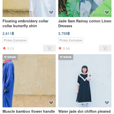
Floating embroidery collar
Jade Sam Rainsy cotton Linen
collar butterfly shirt
Dresses
2,611฿
3,755฿
Pinkoi Exclusive
Pinkoi Exclusive
5
(1)
5
(4)
ขายหมด
ขายหมด
Muscle bamboo flower handle
Water jade dot chiffon pleated