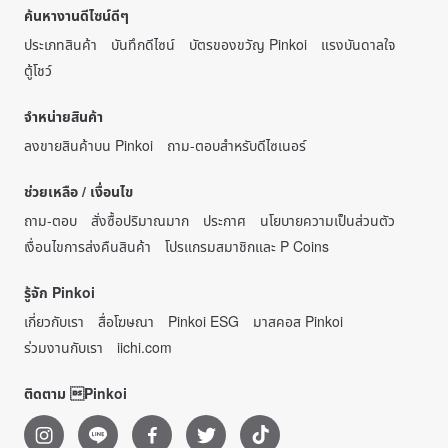
ค้นหางานดีไซน์ดีๆ
ประเภทสินค้า
บันทึกดีไซน์
บัตรของขวัญ Pinkoi
แรงบันดาลใจ
ตู้โชว์
จำหน่ายสินค้า
ลงขายสินค้าบน Pinkoi
ถาม-ตอบสำหรับดีไซเนอร์
ช่วยเหลือ / เงื่อนไข
ถาม-ตอบ
สั่งซื้อปริมาณมาก
ประกาศ
นโยบายความเป็นส่วนตัว
เงื่อนไขการส่งคืนสินค้า
โปรแกรมสมาชิกและ P Coins
รู้จัก Pinkoi
เกี่ยวกับเรา
สื่อโฆษณา
Pinkoi ESG
มาสคอส Pinkoi
ร่วมงานกับเรา
iichi.com
ติดตาม Pinkoi