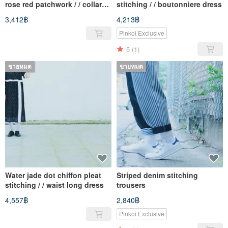
rose red patchwork / / collar
stitching / / boutonniere dress
collar seven-point sleeve long
3,412฿
4,213฿
blouse
Pinkoi Exclusive
5
(1)
ขายหมด
ขายหมด
Water jade dot chiffon pleat
Striped denim stitching
stitching / / waist long dress
trousers
4,557฿
2,840฿
Pinkoi Exclusive