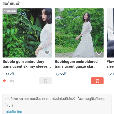
สินค้าแนะนำ
ขายหมด
Bubble gum embroidery
Bubblegum embroidered
Flo
translucent skinny sleeve
translucent gauze skirt
sle
top
3,412฿
3,755฿
3,2
5
(2)
คุณต้องการความช่วยเหลือจากระบบแปลอัตโนมัติสำหรับเรื่องราวสตูดิโออังกฤษ
ไหม ?
แปลเป็น ไทย