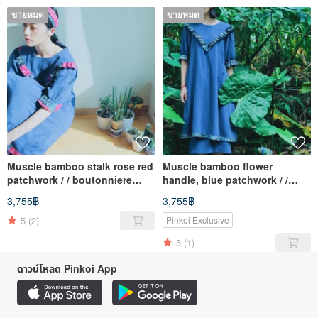
ขายหมด
ขายหมด
Muscle bamboo stalk rose red
Muscle bamboo flower
patchwork / / boutonniere
handle, blue patchwork / /
dress
boutonniere dress
3,755฿
3,755฿
5
(2)
Pinkoi Exclusive
5
(1)
ดาวน์โหลด Pinkoi App