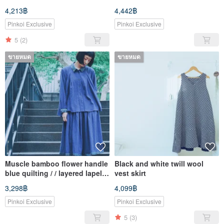
white longline vest with
4,213฿
4,442฿
jacquard wool fabric
Pinkoi Exclusive
Pinkoi Exclusive
5
(2)
ขายหมด
ขายหมด
Muscle bamboo flower handle
Black and white twill wool
blue quilting / / layered lapel
vest skirt
long-sleeved shirt
3,298฿
4,099฿
Pinkoi Exclusive
Pinkoi Exclusive
5
(3)