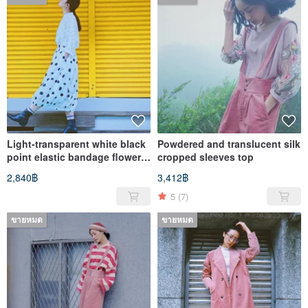
Light-transparent white black
Powdered and translucent silk
point elastic bandage flower
cropped sleeves top
skirt
2,840฿
3,412฿
5
(7)
ขายหมด
ขายหมด