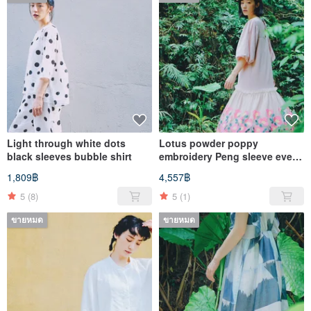
Light through white dots
Lotus powder poppy
black sleeves bubble shirt
embroidery Peng sleeve even
dress
1,809฿
4,557฿
5
(8)
5
(1)
ขายหมด
ขายหมด