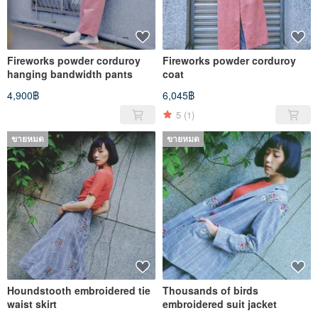
Fireworks powder corduroy
Fireworks powder corduroy
hanging bandwidth pants
coat
4,900฿
6,045฿
5
(1)
ขายหมด
ขายหมด
Houndstooth embroidered tie
Thousands of birds
waist skirt
embroidered suit jacket