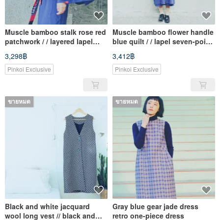
Muscle bamboo stalk rose red
Muscle bamboo flower handle
patchwork / / layered lapel
blue quilt / / lapel seven-point
long-sleeved shirt
sleeve long blouse
3,298฿
3,412฿
Pinkoi Exclusive
Pinkoi Exclusive
ขายหมด
ขายหมด
Black and white jacquard
Gray blue gear jade dress
wool long vest // black and
retro one-piece dress