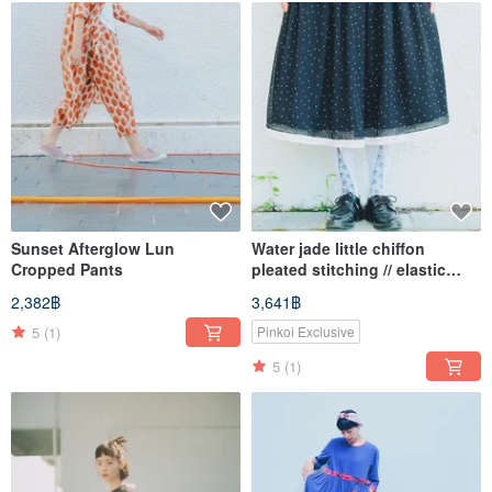
Sunset Afterglow Lun
Water jade little chiffon
Cropped Pants
pleated stitching // elastic
waist umbrella skirt
2,382฿
3,641฿
5
(1)
Pinkoi Exclusive
5
(1)