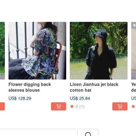
ข
Flower digging back
Linen Jianhua jet black
Ye
sleeves blouse
cotton hat
de
US$ 128.29
US$ 25.84
US
5
(1)