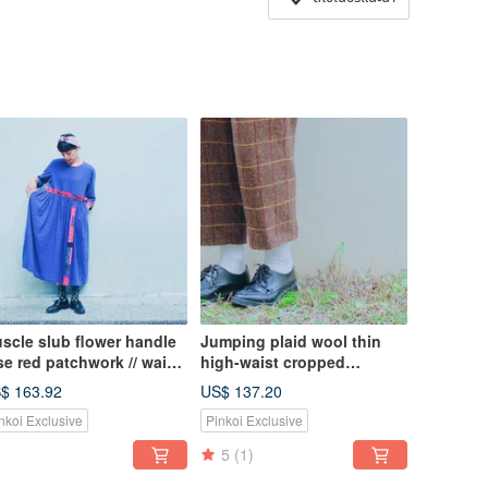
scle slub flower handle
Jumping plaid wool thin
se red patchwork // waist
high-waist cropped
ng dress
trousers
$ 163.92
US$ 137.20
nkoi Exclusive
Pinkoi Exclusive
5
(1)