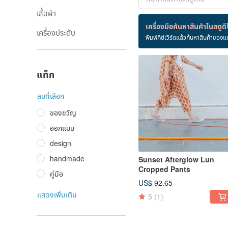
เสื้อผ้า
สินค้า 47 ชิ้น
เครื่องมือค้นหาสินค้าในสตูดิ
เครื่องประดับ
พิมพ์คีย์เวิร์ดแล้วค้นหาสินค้าของแ
น่ารัก
แท็ก
ลบที่เลือก
ของขวัญ
ออกแบบ
design
handmade
Sunset Afterglow Lun
Cropped Pants
คู่มือ
US$ 92.65
แสดงเพิ่มเติม
5
(1)