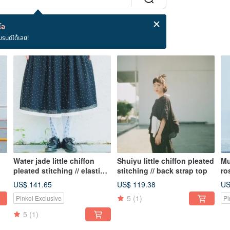
โอ
บรนด์ได้เลย!
Water jade little chiffon
Shuiyu little chiffon pleated
Mu
pleated stitching // elastic
stitching // back strap top
ro
waist umbrella skirt
lo
US$ 141.65
US$ 119.38
US
5
(1)
Pinkoi Exclusive
Pi
5
(1)