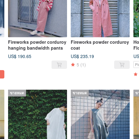
Fireworks powder corduroy
Fireworks powder corduroy
Ho
hanging bandwidth pants
coat
Fl
US$ 190.65
US$ 235.19
US
5
(1)
Pi
ขายหมด
ขายหมด
ข