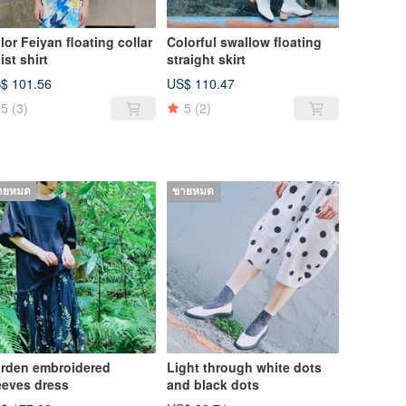
lor Feiyan floating collar
Colorful swallow floating
ist shirt
straight skirt
$ 101.56
US$ 110.47
5
(3)
5
(2)
ายหมด
ขายหมด
rden embroidered
Light through white dots
eeves dress
and black dots