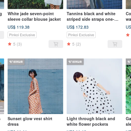
ng
White jade seven-point
Tannins black and white
Co
sleeve collar blouse jacket
striped side straps one-
wa
piece dress
US$ 119.38
US$ 172.83
US
Pinkoi Exclusive
Pinkoi Exclusive
5
(3)
5
(2)
ขายหมด
ขายหมด
ข
s
Sunset glow vest shirt
Light through black and
Ga
dress
white flower pockets
sl