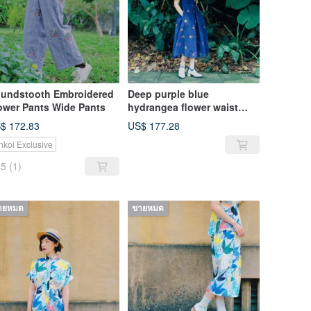
undstooth Embroidered
Deep purple blue
ower Pants Wide Pants
hydrangea flower waist
dress
$ 172.83
US$ 177.28
nkoi Exclusive
5
(1)
ายหมด
ขายหมด