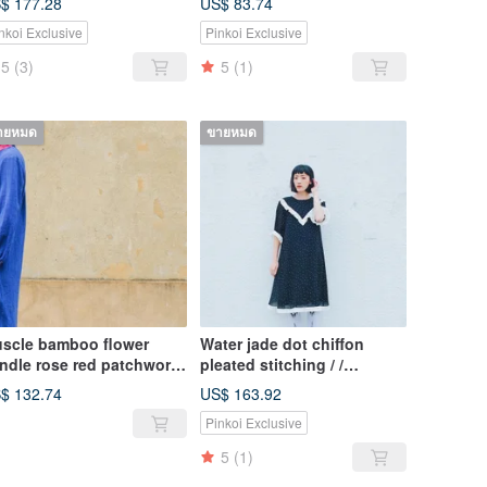
$ 177.28
US$ 83.74
nkoi Exclusive
Pinkoi Exclusive
5
(3)
5
(1)
ายหมด
ขายหมด
scle bamboo flower
Water jade dot chiffon
ndle rose red patchwork
pleated stitching / /
/ collar collar seven-point
boutonniere dress
$ 132.74
US$ 163.92
eeve long blouse
Pinkoi Exclusive
5
(1)