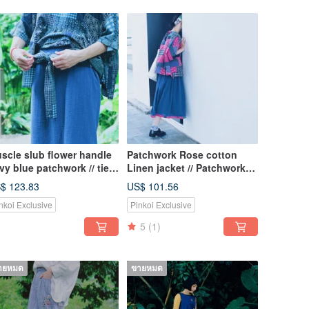
scle slub flower handle
Patchwork Rose cotton
vy blue patchwork // tied
Linen jacket // Patchwork
ower skirt
Rose red bandage back
$ 123.83
US$ 101.56
detail top
nkoi Exclusive
Pinkoi Exclusive
5
(1)
ายหมด
ขายหมด