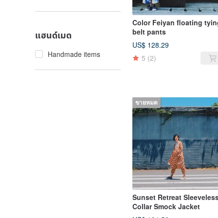
Color Feiyan floating tyi
belt pants
แฮนด์เมด
US$ 128.29
Handmade items
5
(2)
ขายหมด
Sunset Retreat Sleeveles
Collar Smock Jacket