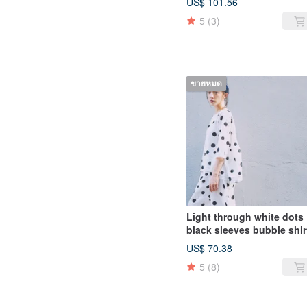
US$ 101.56
5
(3)
ขายหมด
Light through white dots
black sleeves bubble shir
US$ 70.38
5
(8)