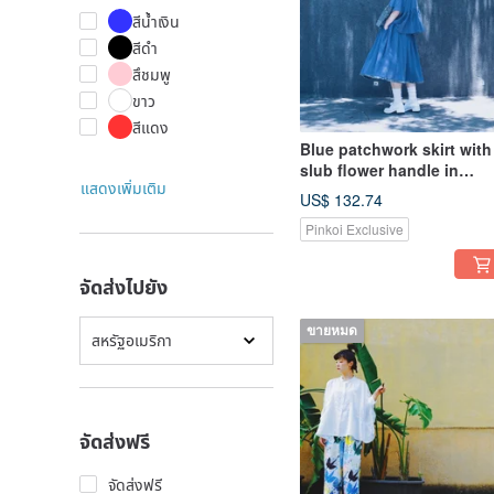
สีน้ำเงิน
สีดำ
สึชมพู
ขาว
สีแดง
Blue patchwork skirt with
slub flower handle in
แสดงเพิ่มเติม
muscle
US$ 132.74
Pinkoi Exclusive
จัดส่งไปยัง
ขายหมด
สหรัฐอเมริกา
จัดส่งฟรี
จัดส่งฟรี