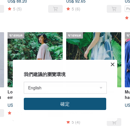
US$ 88.20
US$ 92.65
US
5
(5)
5
(6)
Pi
ขายหมด
ขายหมด
ข
我們建議的瀏覽環境
Lotus powder poppy
Jade Sam Rainsy cotton
Mu
t
embroidery Peng sleeve
Linen Dresses
ha
even dress
/ 
確定
US$ 177.28
US$ 146.10
US
sl
5
(1)
Pinkoi Exclusive
5
(4)