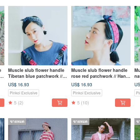
e
Muscle slub flower handle
Muscle slub flower handle
Mu
Tibetan blue patchwork //
rose red patchwork // Hand-
na
Hand-tie headband
tie hair band Patchwork
fl
US$ 16.93
US$ 16.93
US
Patchwork Tibetan blue
Rose red Headband
Pinkoi Exclusive
Pinkoi Exclusive
Pi
Headband
5
(2)
5
(10)
ขายหมด
ขายหมด
ข