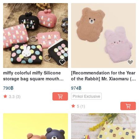
miffy colorful miffy Silicone
[Recommendation for the Year
storage bag square mouth
of the Rabbit] Mr. Xiaomaru ()
gold bag clip chain card
Plush Zipper Storage Bag /
790฿
974฿
holder
Two Types
3.3
(3)
Pinkoi Exclusive
5
(1)