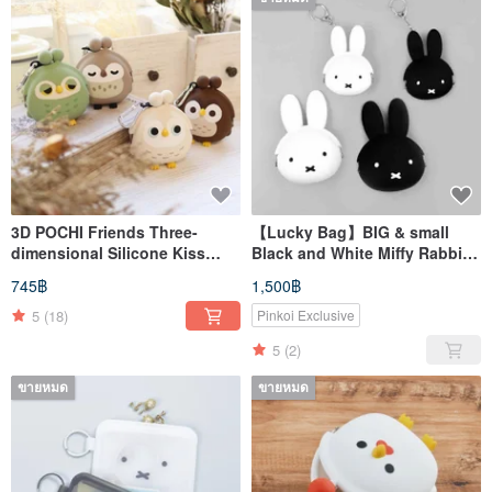
3D POCHI Friends Three-
【Lucky Bag】BIG & small
dimensional Silicone Kiss
Black and White Miffy Rabbit
Lock Bag/Owl (Four Colors)
New Year Lucky Bag Set
745฿
1,500฿
5
(18)
Pinkoi Exclusive
5
(2)
ขายหมด
ขายหมด