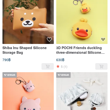
Shiba Inu Shaped Silicone
3D POCHI Friends duckling
Storage Bag
three-dimensional Silicone
bag charm small bag / mouth
790฿
630฿
gold bag
5
(1)
ขายหมด
ขายหมด