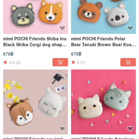
mimi POCHI Friends Shiba Inu
mimi POCHI Friends Polar
Black Shiba Corgi dog shape
Bear Tanuki Brown Bear Koala
Silicone mouth gold bag
Shaped Silicone Mouth Gold
676฿
676฿
Bag
4.5
(2)
5
(1)