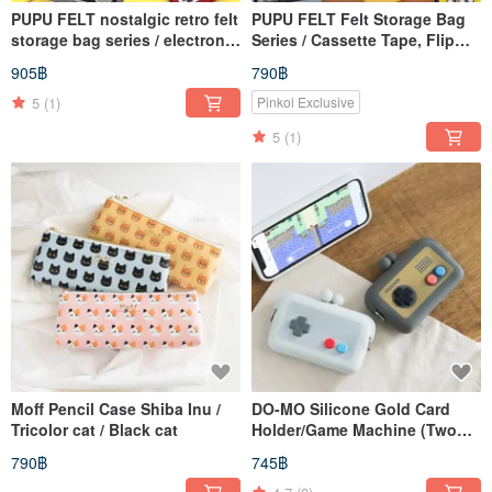
PUPU FELT nostalgic retro felt
PUPU FELT Felt Storage Bag
storage bag series / electronic
Series / Cassette Tape, Flip
organ game console radio
Clock, Stationery Organizer
905฿
790฿
Box
5
(1)
Pinkoi Exclusive
5
(1)
Moff Pencil Case Shiba Inu /
DO-MO Silicone Gold Card
Tricolor cat / Black cat
Holder/Game Machine (Two
Colors)
790฿
745฿