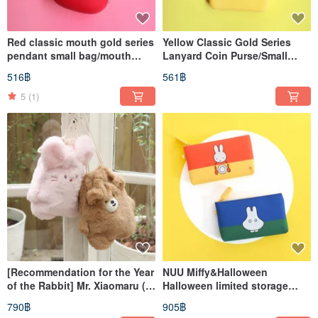
Red classic mouth gold series
Yellow Classic Gold Series
pendant small bag/mouth
Lanyard Coin Purse/Small
gold bag/combination bag
Card Holder/Combination Bag
516฿
561฿
5
(1)
[Recommendation for the Year
NUU Miffy&Halloween
of the Rabbit] Mr. Xiaomaru ()
Halloween limited storage
plush drawstring pocket / two
bags two
790฿
905฿
types