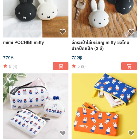
mimi POCHIBI miffy
จี้กระเป๋าใส่เหรียญ miffy ซิลิโคน
ปากปิ๊กแป๊ก (2 สี)
779฿
722฿
5
(4)
5
(8)