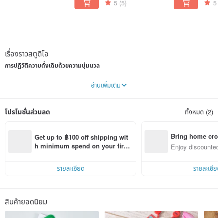
two
5
(5)
5
เรื่องราวสตูดิโอ
การปฏิวัติความดั้งเดิมด้วยความนุ่มนวล
ในปี 2008 ดีไซเนอร์ Ikuyo Ejiri ได้ออกแบบ "POCHI" กระเป๋าใส่เหรียญทรงกลมทำจากซิลิ
อ่านเพิ่มเติม
โคนที่มีตัวล็อคอันเป็นเอกลักษณ์
นี่คือกำเนิดของกระเป๋าที่ทำจากซิลิโคนใบแรกของโลก และยังเป็นผลิตภัณฑ์ปฏิวัติวงการที่นำ
"Gamaguchi" (กระเป๋าปากปิ๊กแป๊กแบบญี่ปุ่นดั้งเดิม) มาปรับให้ทันสมัย
โปรโมชั่นส่วนลด
ทั้งหมด (2)
p+g design ผสมผสานองค์ประกอบการออกแบบที่เรียบง่ายแต่ไม่ตกยุค เข้ากับการวิจัยเชิง
ลึกเกี่ยวกับคุณสมบัติของซิลิโคนออร์แกนิก เราคัดสรรวัตถุดิบซิลิโคนที่มีทั้ง "ผิวสัมผัสที่ดี"
และ "ความยืดหยุ่น" เพื่อสร้างสรรค์ของใช้ในชีวิตประจำวันที่เต็มไปด้วยสีสัน ใช้งานได้จริง และ
Bring home cro
Get up to ฿100 off shipping wit
น่าประทับใจ!
n with ease
h minimum spend on your first 
Enjoy discounted
Pinkoi app order within 7 days!
ct cross-border 
รายละเอียด
รายละเอีย
สินค้ายอดนิยม