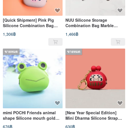
[Quick Shipment] Pink Pig
NUU Silicone Storage
Silicone Combination Bag
Combination Bag Marble
Charm Small Bag/Golden Bag
Bright Grey
1,306฿
1,466฿
ขายหมด
ขายหมด
mimi POCHI Friends animal
[New Year Special Edition]
shape Silicone mouth gold
Mini Dharma Silicone Strap
frog
Small Object Gold Bag
676฿
630฿