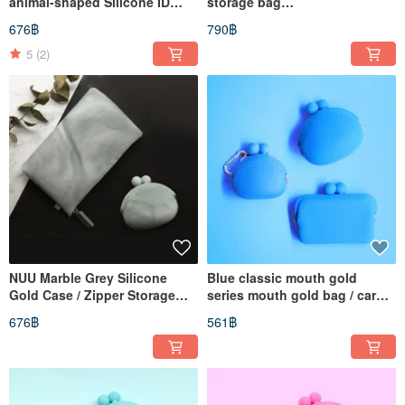
animal-shaped Silicone ID
storage bag
holder tricolor cat/shiba inu
watermelon/lemon
676฿
790฿
5
(2)
NUU Marble Grey Silicone
Blue classic mouth gold
Gold Case / Zipper Storage
series mouth gold bag / card
Bag
holder bag / lanyard coin
676฿
561฿
purse / three selections and
two combinations