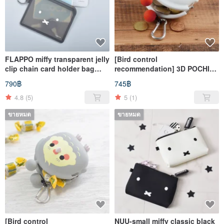
FLAPPO miffy transparent jelly
[Bird control
clip chain card holder bag
recommendation] 3D POCHI
four types
Friends Bird three-
790฿
745฿
dimensional Silicone gold bag
/ rooster
4.8
(5)
5
(1)
ขายหมด
ขายหมด
[Bird control
NUU-small miffy classic black