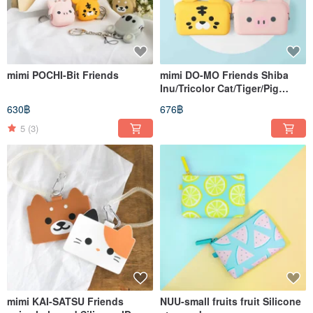
mimi POCHI-Bit Friends
mimi DO-MO Friends Shiba
Inu/Tricolor Cat/Tiger/Pig
Silicone Gold Card Holder
630฿
676฿
Storage Bag
5
(3)
mimi KAI-SATSU Friends
NUU-small fruits fruit Silicone