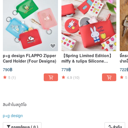
p+g design FLAPPO Zipper
【Spring Limited Edition】
จี้กร
Card Holder (Four Designs)
miffy & tulips Silicone
ปากปิ
Storage Pouch / Pencil
790฿
779฿
722
Case / Cardholder
5
(1)
4.9
(10)
5
สินค้าในสตูดิโอ
p+g design
กรองข้อมูล ( 0 )
ลำดับ