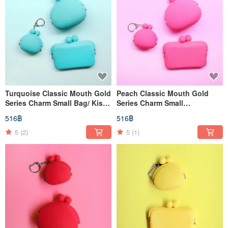
Turquoise Classic Mouth Gold
Peach Classic Mouth Gold
Series Charm Small Bag/ Kiss
Series Charm Small
Lock Bag/Card Holder
Bag/Mouth Gold Bag/Card
516฿
516฿
Holder
5
(2)
5
(1)