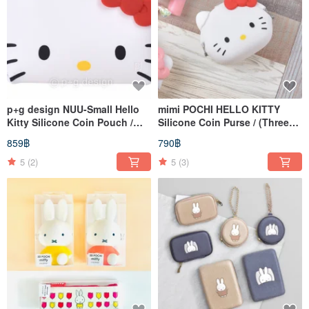
p+g design NUU-Small Hello
mimi POCHI HELLO KITTY
Kitty Silicone Coin Pouch /
Silicone Coin Purse / (Three
(Two Colors)
Colors)
859฿
790฿
5
(2)
5
(3)