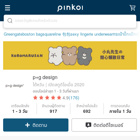
ตามหาไอเทมฮีลใจ
Greengate
boston bag
squareline 包包
sexy lingerie underwear
กระเป๋าปิ๊กแป๊กญี่
p+g design
ไต้หวัน | เปิดสตูดิโอเมื่อ 2020
ออนไลน์ล่าสุด
1 - 3 วันที่ผ่านมา
4.9
(176)
เตรียมจัดส่ง
จำนวนผู้ติดตาม
จำหน่ายไปแล้ว
การตอบกลับ
1 - 3 วัน
917
692
ภายใน 1 วัน
Claim coupon
ติดต่อดีไซเนอร์
ติดตาม