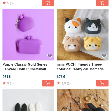
5
(3)
Purple Classic Gold Series
mimi POCHI Friends Three-
Lanyard Coin Purse/Small
color cat tabby cat Mercedes
Card Holder/Combination Bag
cat folding ear cat Silicone
561฿
676฿
mouth gold bag
5
(1)
4.5
(2)