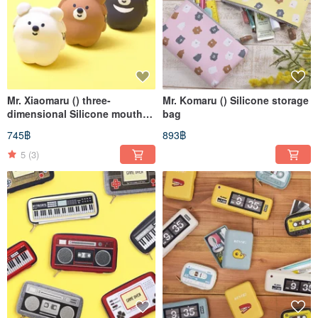
Mr. Xiaomaru () three-
Mr. Komaru () Silicone storage
dimensional Silicone mouth
bag
gold bag
745฿
893฿
5
(3)