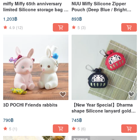
miffy Miffy 65th anniversary
NUU Miffy Silicone Zipper
limited Silicone storage bag /
Pouch (Deep Blue / Bright
mouth gold bag
Orange)
1,203฿
893฿
4.9
(12)
5
(3)
3D POCHI Friends rabbits
【New Year Special】Dharma
shape Silicone lanyard gold
bag (two colors)
790฿
745฿
5
(1)
5
(6)
ขายหมด