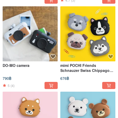
4.7
(3)
DO-MO camera
mimi POCHI Friends
Schnauzer Swiss Chippago
Boston Terrier Silicone Mouth
790฿
676฿
Gold Bag
5
(4)