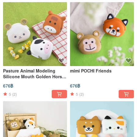
Pasture Animal Modeling
mimi POCHI Friends
Silicone Mouth Golden Horse /
Cow / Sheep
676฿
676฿
5
(2)
5
(2)