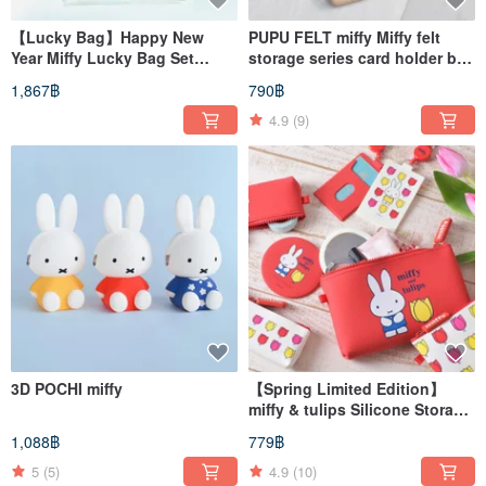
【Lucky Bag】Happy New
PUPU FELT miffy Miffy felt
Year Miffy Lucky Bag Set
storage series card holder bag
Choose One
/ charm bag / storage box
1,867฿
790฿
4.9
(9)
3D POCHI miffy
【Spring Limited Edition】
miffy & tulips Silicone Storage
Pouch / Pencil Case /
1,088฿
779฿
Cardholder
5
(5)
4.9
(10)