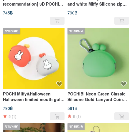
recommendation] 3D POCHI
and white Miffy Silicone zipper
Friends Bird three-
storage bag
745฿
790฿
dimensional Silicone gold bag
/ sun parrot
ขายหมด
ขายหมด
POCHI Miffy&Halloween
POCHIBI Neon Green Classic
Halloween limited mouth gold
Silicone Gold Lanyard Coin
bag two
Purse
790฿
561฿
5
(1)
5
(1)
ขายหมด
ขายหมด