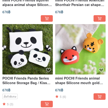
mimi POCHI Friends squirrel
mimi POCHI Friends American
alpaca animal shape Silicone
Shorthair Persian cat shape
mouth gold bag
Silicone mouth gold bag
676฿
676฿
POCHI Friends Panda Series
mimi POCHI Friends animal
Silicone Storage Bag / Kiss
shape Silicone mouth gold
Lock Bag Card Holder Zipper
bag tiger/fox
676฿
676฿
Bag
5
(6)
สั่งทำพิเศษ
5
(3)