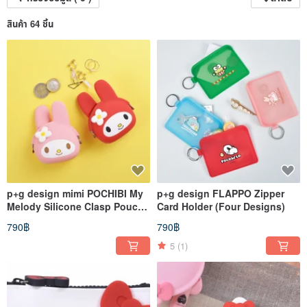
สินค้า 64 ชิ้น
p+g design mimi POCHIBI My
p+g design FLAPPO Zipper
Melody Silicone Clasp Pouch
Card Holder (Four Designs)
(Two Colors)
790฿
790฿
5
(1)