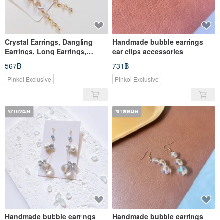
Crystal Earrings, Dangling
Handmade bubble earrings
Earrings, Long Earrings,
ear clips accessories
Wedding, Photoshoot,
567฿
731฿
Banquet, Elegant, Clip-on,
Stud Earrings
Pinkoi Exclusive
Pinkoi Exclusive
ขายหมด
ขายหมด
Handmade bubble earrings
Handmade bubble earrings