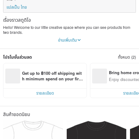
แปลเป็น ไทย
เรื่องราวสตูดิโอ
Hello! Welcome to our little creative space where you can see products from
two brands.
อ่านเพิ่มเติม
✩*.ﾟ Handmade accessories → Periwinkle Accessories
From hair accessories to cheerful key rings, here you can find a perfect gift for
yourself and your friends. We use Japan-imported parts, materials and flowers.
โปรโมชั่นส่วนลด
ทั้งหมด (2)
✩*.ﾟIllustration → Fluffy Fruity 2021
Featuring a few fluffy chubby characters, our products range from rubber
stamps to postcards and fabric bags as well as journaling supplies. Worldwide
Bring home cro
Get up to ฿100 off shipping wit
shipping. We accept commissions. ❃
n with ease
h minimum spend on your first 
Enjoy discounted
Pinkoi app order within 7 days!
ct cross-border 
รายละเอียด
รายละเอีย
สินค้ายอดนิยม