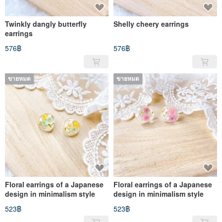
Twinkly dangly butterfly
Shelly cheery earrings
earrings
576฿
576฿
ขายหมด
ขายหมด
Floral earrings of a Japanese
Floral earrings of a Japanese
design in minimalism style
design in minimalism style
523฿
523฿