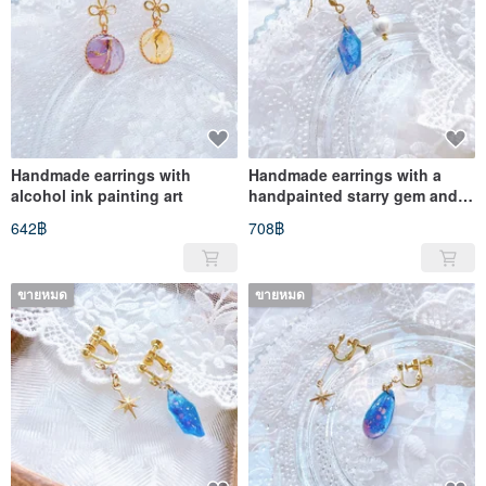
Handmade earrings with
Handmade earrings with a
alcohol ink painting art
handpainted starry gem and a
star charm
642฿
708฿
ขายหมด
ขายหมด