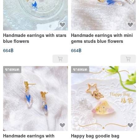
Handmade earrings with stars
Handmade earrings with mini
blue flowers
gems studs blue flowers
664฿
664฿
ขายหมด
ขายหมด
Handmade earrings with
Happy bag goodie bag