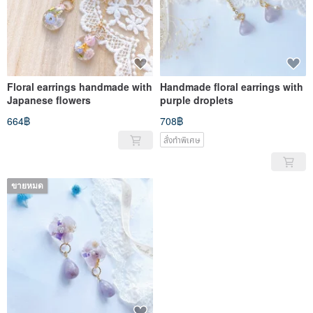
Floral earrings handmade with
Handmade floral earrings with
Japanese flowers
purple droplets
664฿
708฿
สั่งทำพิเศษ
ขายหมด