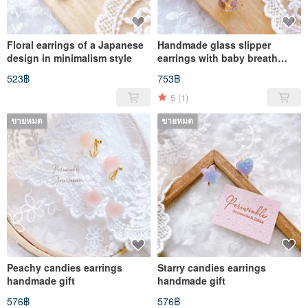
Floral earrings of a Japanese
Handmade glass slipper
design in minimalism style
earrings with baby breath
flowers and snowflake charm
523฿
753฿
5
(1)
ขายหมด
ขายหมด
Peachy candies earrings
Starry candies earrings
handmade gift
handmade gift
576฿
576฿