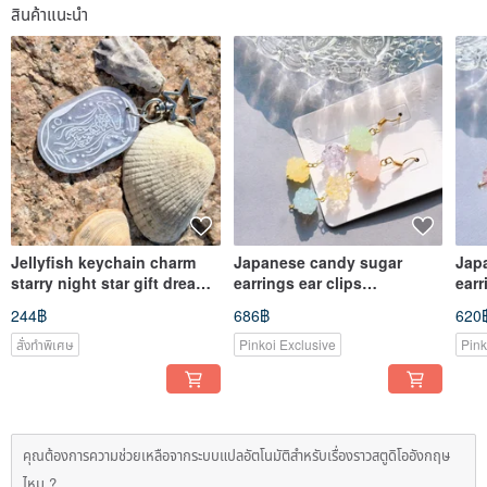
สินค้าแนะนำ
Jellyfish keychain charm
Japanese candy sugar
Jap
starry night star gift dreamy
earrings ear clips
earr
cute ocean
handmade accessories
han
244฿
686฿
620
สั่งทำพิเศษ
Pinkoi Exclusive
Pink
คุณต้องการความช่วยเหลือจากระบบแปลอัตโนมัติสำหรับเรื่องราวสตูดิโออังกฤษ
ไหม ?