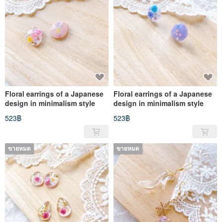
Floral earrings of a Japanese
Floral earrings of a Japanese
design in minimalism style
design in minimalism style
523฿
523฿
ขายหมด
ขายหมด