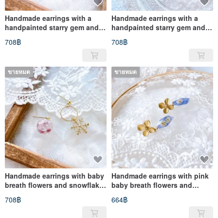
Handmade earrings with a
Handmade earrings with a
handpainted starry gem and a
handpainted starry gem and a
star charm
star charm
708฿
708฿
ขายหมด
ขายหมด
Handmade earrings with baby
Handmade earrings with pink
breath flowers and snowflake
baby breath flowers and
charm
snowflake charm
708฿
664฿