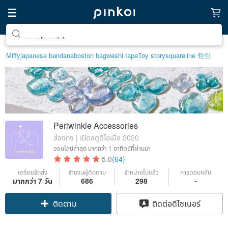
ตามหาไอเทมฮีลใจ
Miffy
japanese bandana
boston bag
washi tape
Toy story
squareline 包包
Periwinkle Accessories
ฮ่องกง | เปิดสตูดิโอเมื่อ 2020
ออนไลน์ล่าสุด
มากกว่า 1 อาทิตย์ที่ผ่านมา
5.0
(64)
เตรียมจัดส่ง
จำนวนผู้ติดตาม
จำหน่ายไปแล้ว
การตอบกลับ
มากกว่า 7 วัน
686
298
-
Claim coupon
ติดต่อดีไซเนอร์
ติดตาม