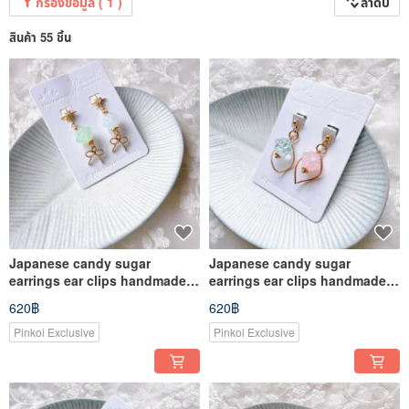
กรองข้อมูล ( 1 )
ลำดับ
สินค้า 55 ชิ้น
Japanese candy sugar
Japanese candy sugar
earrings ear clips handmade
earrings ear clips handmade
accessories
accessories
620฿
620฿
Pinkoi Exclusive
Pinkoi Exclusive