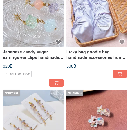
Japanese candy sugar
lucky bag goodie bag
earrings ear clips handmade
handmade accessories hong
accessories
kong
620฿
598฿
Pinkoi Exclusive
ขายหมด
ขายหมด