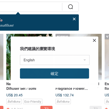
โอ
บรนด์ได้เลย!
ขายหมด
ข
我們建議的瀏覽環境
確定
Natural Beech Wood
Flower God/Austin Eternal
Et
Diffuser Set / 50ml
Fragrance Flower
fl
Gift/Limited 3 sets [Original
ad
US$ 20.45
US$ 132.74
US
ecology]
สั่งทำพิเศษ
Eco-Friendly
สั่งทำพิเศษ
สั