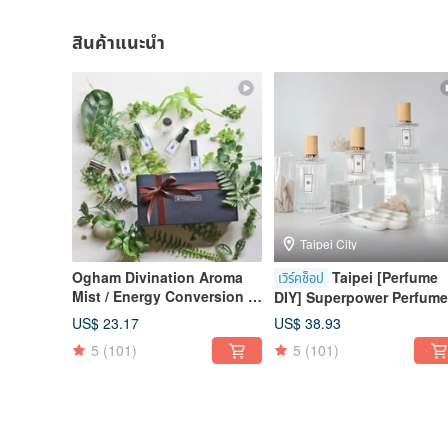
สินค้าแนะนำ
Taipei City
Ogham Divination Aroma
Taipei [Perfume
เวิร์คช็อป
Mist / Energy Conversion /
DIY] Superpower Perfume
25 Varieties
Blending / Solo
US$ 23.17
US$ 38.93
Participation / Cultural
5
(101)
5
(101)
Vouchers