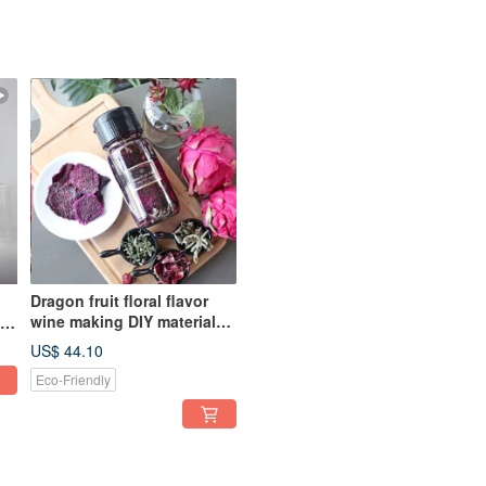
Dragon fruit floral flavor
wine making DIY material
package + video [Flower
US$ 44.10
Ten-piece Set]
Eco-Friendly