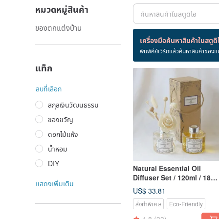
หมวดหมู่สินค้า
ของตกแต่งบ้าน
สินค้า 5 ชิ้น
เครื่องมือค้นหาสินค้าในสตูดิ
พิมพ์คีย์เวิร์ดแล้วค้นหาสินค้าของแ
ดอกกุหลาบ
แท็ก
ลบที่เลือก
สกุลเงินวัฒนธรรม
ของขวัญ
ดอกไม้แห้ง
น้ำหอม
DIY
Natural Essential Oil
Diffuser Set / 120ml / 18
แสดงเพิ่มเติม
Fragrances / With Sola
US$ 33.81
Flower
สั่งทำพิเศษ
Eco-Friendly