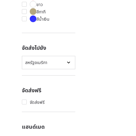
ขาว
สีกากี
สีน้ำเงิน
จัดส่งไปยัง
สหรัฐอเมริกา
จัดส่งฟรี
จัดส่งฟรี
แฮนด์เมด