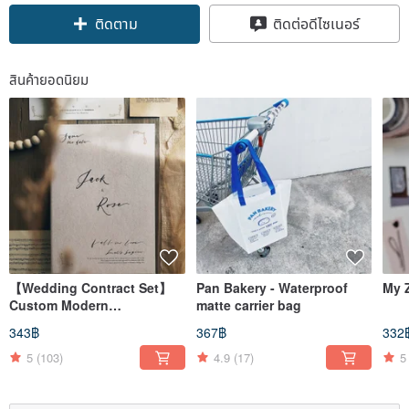
ติดตาม
ติดต่อดีไซเนอร์
สินค้ายอดนิยม
【Wedding Contract Set】
Pan Bakery - Waterproof
Custom Modern
matte carrier bag
Handwriting | European
343฿
367฿
332
Classical Textured Hot
Stamping | Hardcover
5
(103)
4.9
(17)
5
Folder