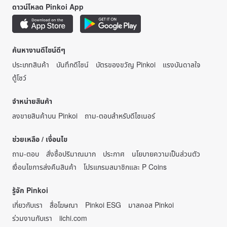
ดาวน์โหลด Pinkoi App
ค้นหางานดีไซน์ดีๆ
ประเภทสินค้า
บันทึกดีไซน์
บัตรของขวัญ Pinkoi
แรงบันดาลใจ
ตู้โชว์
จำหน่ายสินค้า
ลงขายสินค้าบน Pinkoi
ถาม-ตอบสำหรับดีไซเนอร์
ช่วยเหลือ / เงื่อนไข
ถาม-ตอบ
สั่งซื้อปริมาณมาก
ประกาศ
นโยบายความเป็นส่วนตัว
เงื่อนไขการส่งคืนสินค้า
โปรแกรมสมาชิกและ P Coins
รู้จัก Pinkoi
เกี่ยวกับเรา
สื่อโฆษณา
Pinkoi ESG
มาสคอส Pinkoi
ร่วมงานกับเรา
iichi.com