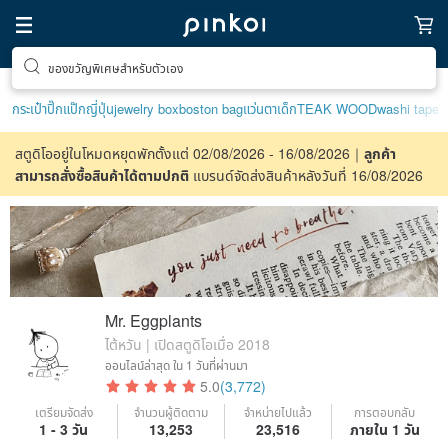
ของขวัญพิเศษสำหรับตัวเอง
กระเป๋าปิ๊กแป๊กญี่ปุ่น
jewelry box
boston bag
แว่นตาเด็ก
TEAK WOOD
washi tape
สตูดิโออยู่ในโหมดหยุดพักตั้งแต่ 02/08/2026 - 16/08/2026｜
ลูกค้า
สามารถสั่งซื้อสินค้าได้ตามปกติ
แบรนด์จัดส่งสินค้าหลังวันที่ 16/08/2026
Mr. Eggplants
ไต้หวัน | เปิดสตูดิโอเมื่อ 2018
ออนไลน์ล่าสุด
ใน 1 วันที่ผ่านมา
5.0
(3,772)
เตรียมจัดส่ง
จำนวนผู้ติดตาม
จำหน่ายไปแล้ว
การตอบกลับ
1 - 3 วัน
13,253
23,516
ภายใน 1 วัน