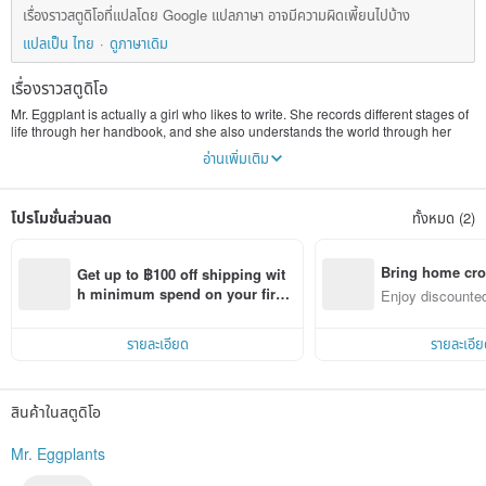
เรื่องราวสตูดิโอที่แปลโดย Google แปลภาษา อาจมีความผิดเพี้ยนไปบ้าง
แปลเป็น ไทย
ดูภาษาเดิม
เรื่องราวสตูดิโอ
Mr. Eggplant is actually a girl who likes to write. She records different stages of
life through her handbook, and she also understands the world through her
handbook. She is good at writing handwriting with a little literary personality.
อ่านเพิ่มเติม
She believes that handwriting can bring different positive energy to life. , is now
a freelancer, and regularly offers a series of courses. My dream is to open a
stationery store that can make snacks for everyone. Children come in with
โปรโมชั่นส่วนลด
ทั้งหมด (2)
100% of the test papers, and they can change the same stationery they like to
take home.
Bring home cro
Get up to ฿100 off shipping wit
n with ease
h minimum spend on your first 
Enjoy discounted
Pinkoi app order within 7 days!
ct cross-border 
รายละเอียด
รายละเอีย
สินค้าในสตูดิโอ
Mr. Eggplants