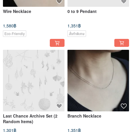
Wire Necklace
0 to 9 Pendant
1,580฿
1,351฿
Eco-Friendly
สั่งทำพิเศษ
Last Chance Archive Set (2
Branch Necklace
Random Items)
1,301฿
1,351฿