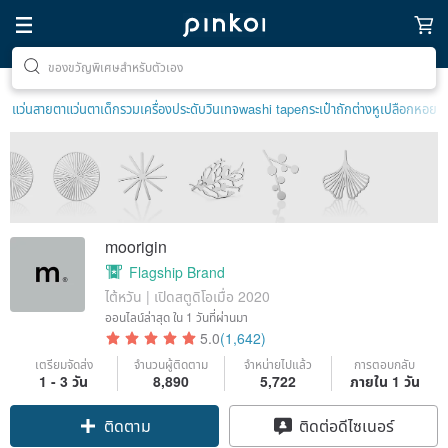
ตามหาไอเทมฮีลใจ
แว่นสายตา
แว่นตาเด็ก
รวมเครื่องประดับวินเทจ
washi tape
กระเป๋าถัก
ต่างหูเปลือกหอย
moorigin
Flagship Brand
ไต้หวัน | เปิดสตูดิโอเมื่อ 2020
ออนไลน์ล่าสุด
ใน 1 วันที่ผ่านมา
5.0
(1,642)
เตรียมจัดส่ง
จำนวนผู้ติดตาม
จำหน่ายไปแล้ว
การตอบกลับ
1 - 3 วัน
8,890
5,722
ภายใน 1 วัน
Claim coupon
ติดต่อดีไซเนอร์