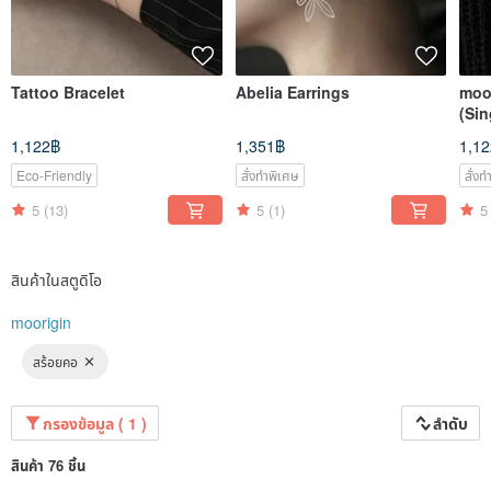
Tattoo Bracelet
Abelia Earrings
moo
(Sin
1,122฿
1,351฿
1,1
Eco-Friendly
สั่งทำพิเศษ
สั่ง
5
(13)
5
(1)
5
สินค้าในสตูดิโอ
moorigin
สร้อยคอ
กรองข้อมูล ( 1 )
ลำดับ
สินค้า 76 ชิ้น