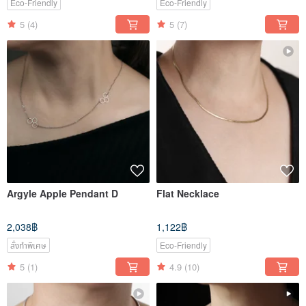
Eco-Friendly
Eco-Friendly
5
(4)
5
(7)
Argyle Apple Pendant D
Flat Necklace
2,038฿
1,122฿
สั่งทำพิเศษ
Eco-Friendly
5
(1)
4.9
(10)