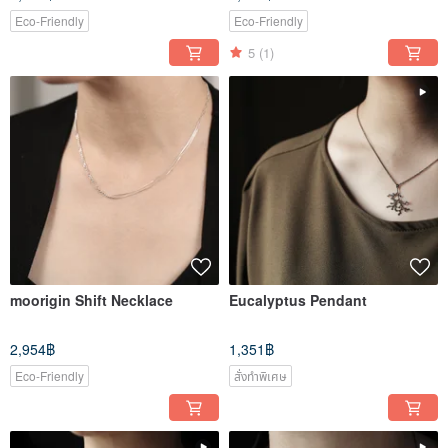
Eco-Friendly
Eco-Friendly
5
(1)
moorigin Shift Necklace
Eucalyptus Pendant
2,954฿
1,351฿
Eco-Friendly
สั่งทำพิเศษ