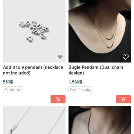
Add 0 to 9 pendant (necklace
Bugle Pendant (Dual chain
not included)
design)
550฿
1,580฿
สั่งทำพิเศษ
Eco-Friendly