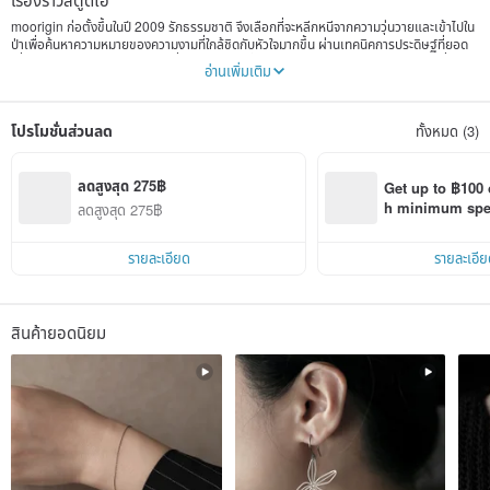
moorigin ก่อตั้งขึ้นในปี 2009 รักธรรมชาติ จึงเลือกที่จะหลีกหนีจากความวุ่นวายและเข้าไปใน
ป่าเพื่อค้นหาความหมายของความงามที่ใกล้ชิดกับหัวใจมากขึ้น ผ่านเทคนิคการประดิษฐ์ที่ยอด
เยี่ยมและการผสมผสานเส้นสายที่เรียบง่ายและมั่นคง สร้างเป็นองค์ประกอบการสวมใส่ที่ไม่
อ่านเพิ่มเติม
โอ้อวดแต่สดชื่นและเป็นธรรมชาติบนคอของคุณ เชิญคุณมาร่วมเดินทางไปในป่าของเครื่อง
ประดับที่สวยงามนี้กับเรา
โปรโมชั่นส่วนลด
ทั้งหมด (3)
ลดสูงสุด 275฿
Get up to ฿100 
h minimum spend
ลดสูงสุด 275฿
Pinkoi app orde
รายละเอียด
รายละเอีย
สินค้ายอดนิยม