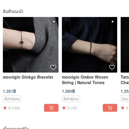
ติดตาม
สินค้าแนะนำ
moorigin Ginkgo Bracelet
moorigin Ombre Woven
Tatt
String | Natural Tones
Cha
1,351฿
1,580฿
1,3
สั่งทำพิเศษ
สั่งทำพิเศษ
Eco-
5
(160)
5
(15)
5
เรื่องราวสตูดิโอ