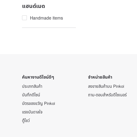
แฮนด์เมด
Handmade items
ค้นหางานดีไซน์ดีๆ
จำหน่ายสินค้า
ประเภทสินค้า
ลงขายสินค้าบน Pinkoi
บันทึกดีไซน์
ถาม-ตอบสำหรับดีไซเนอร์
บัตรของขวัญ Pinkoi
แรงบันดาลใจ
ตู้โชว์