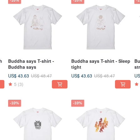
-10%
-10%
-
h
Buddha says T-shirt -
Buddha says T-shirt - Sleep
Bu
Buddha says
tight
st
US$ 43.63
US$ 43.63
US
US$ 48.47
US$ 48.47
5
(3)
-10%
-10%