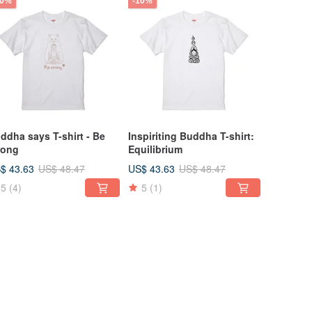
10%
-10%
ddha says T-shirt - Be
Inspiriting Buddha T-shirt:
rong
Equilibrium
$ 43.63
US$ 43.63
US$ 48.47
US$ 48.47
5
(4)
5
(1)