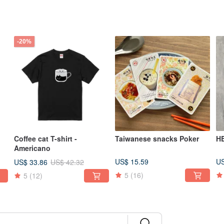
-20%
Coffee cat T-shirt -
Taiwanese snacks Poker
H
Americano
US$ 15.59
US
US$ 33.86
US$ 42.32
5
(16)
5
(12)