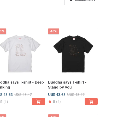
10%
-10%
ddha says T-shirt - Deep
Buddha says T-shirt -
inking
Stand by you
$ 43.63
US$ 43.63
US$ 48.47
US$ 48.47
5
(1)
5
(4)