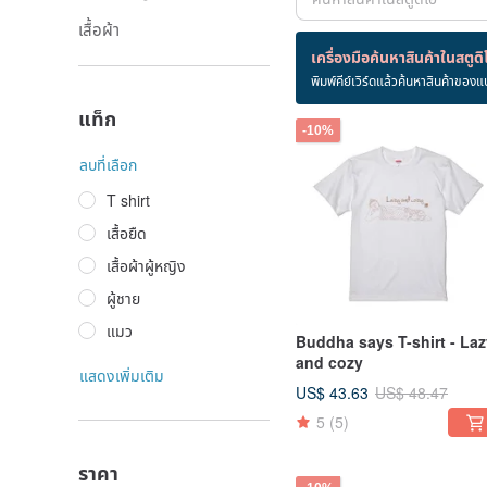
เสื้อผ้า
สินค้า 13 ชิ้น
เครื่องมือค้นหาสินค้าในสตูดิ
พิมพ์คีย์เวิร์ดแล้วค้นหาสินค้าของแ
พระพุทธเจ้า
แท็ก
-10%
ลบที่เลือก
T shirt
เสื้อยืด
เสื้อผ้าผู้หญิง
ผู้ชาย
แมว
Buddha says T-shirt - Laz
and cozy
แสดงเพิ่มเติม
US$ 43.63
US$ 48.47
5
(5)
ราคา