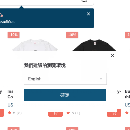
โอ
บรนด์ได้เลย!
-10%
-10%
-
我們建議的瀏覽環境
y
Inspiriting Buddha T-shirt:
Buddha says T-shirt - Easy-
Bu
確定
Comfortable
going
th
US$ 43.63
US$ 43.63
US
US$ 48.47
US$ 48.47
5
(2)
5
(1)