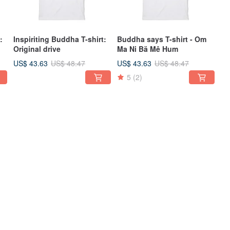
:
Inspiriting Buddha T-shirt:
Buddha says T-shirt - Om
Original drive
Ma Ni Bä Mê Hum
US$ 43.63
US$ 43.63
US$ 48.47
US$ 48.47
5
(2)