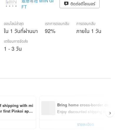
最靡有禮 MIIN GI
ติดต่อดีไซเนอร์
FT
ออนไลน์ล่าสุด
เรทการตอบกลับ
การตอบกลับ
ใน 1 วันที่ผ่านมา
92%
ภายใน 1 วัน
เตรียมการจัดส่ง
1 - 3 วัน
Bring home cross-border design with ea
ff shipping with mi
first Pinkoi app 
Enjoy discounted shipping for select cross-
รายละเอียด