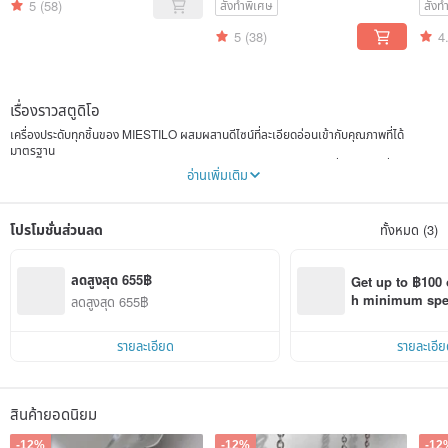
Matching Rings
5
(58)
สั่งทำพิเศษ
สั่ง
5
(38)
4
เรื่องราวสตูดิโอ
เครื่องประดับทุกชิ้นของ MIESTILO ผสมผสานดีไซน์ที่ละเอียดอ่อนเข้ากับคุณภาพที่ได้
มาตรฐาน
เราใช้ทักษะงานฝีมือระดับไฮเอนด์ (Fine Jewelry) ในการสร้างสรรค์เครื่องประดับที่เหมาะ
อ่านเพิ่มเติม
สำหรับสวมใส่ในชีวิตประจำวัน
คำว่า "MIESTILO" เป็นภาษาสเปน แปลว่า "My Style" (สไตล์ของฉัน)
โปรโมชั่นส่วนลด
ทั้งหมด (3)
เราปรารถนาให้เครื่องประดับทุกชิ้น ไม่ว่าจะเป็นต่างหู แหวน หรือสร้อยคอ ไม่ใช่แค่เพียงเครื่อง
ประดับที่ตามแฟชั่นหรือดูหรูหราเพียงอย่างเดียว แต่ต้องเป็นสิ่งที่ช่วยเสริมสไตล์ที่เป็น
เอกลักษณ์ของคุณ พร้อมทั้งความใส่ใจในทุกรายละเอียดของพื้นผิวและวัสดุ
ลดสูงสุด 655฿
Get up to ฿100 
ในโลกของเครื่องประดับที่มีตั้งแต่แฟชั่นราคาประหยัดไปจนถึงจิวเวลรี่ราคาสูงเกินเอื้อม
h minimum spend
ลดสูงสุด 655฿
เราตั้งใจที่จะเป็นแบรนด์ที่มอบงานดีไซน์คุณภาพเยี่ยมในราคาที่จับต้องได้
Pinkoi app orde
ให้เครื่องประดับของ MIESTILO เติมเต็มทุกช่วงเวลาที่เปล่งประกายของคุณ!
รายละเอียด
รายละเอีย
เติมเต็มทุกขณะด้วยความสบายและมีสไตล์ ♥
Making jewellery for daily life.
สินค้ายอดนิยม
Instagram @miestilo.jewels
-12%
-12%
-12