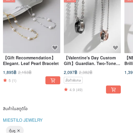
【Gift Recommendation】
【Valentine's Day Custom
【NE
Elegant. Leaf Pearl Bracelet
Gift】Guardian. Two-Tone
Bril
Double Ring White Steel
Rin
1,895฿
2,153฿
2,097฿
2,382฿
1,3
Necklace Couple's Necklace
Engraving Add-on
5
(1)
สั่งทำพิเศษ
4.9
(49)
สินค้าในสตูดิโอ
MIESTILO JEWELRY
ตุ้มหู