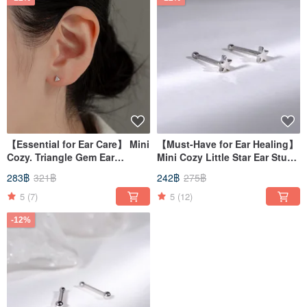
【Essential for Ear Care】 Mini
【Must-Have for Ear Healing】
Cozy. Triangle Gem Ear
Mini Cozy Little Star Ear Studs
Huggers
- Restocked Due to Popular
283฿
321฿
242฿
275฿
Demand!
5
(7)
5
(12)
-12%