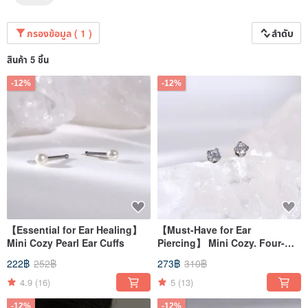
กรองข้อมูล ( 1 )
ลำดับ
สินค้า 5 ชิ้น
-12%
-12%
【Essential for Ear Healing】
【Must-Have for Ear
Mini Cozy Pearl Ear Cuffs
Piercing】 Mini Cozy. Four-
Prong Single Diamond Ear
222฿
252฿
273฿
310฿
Studs
4.9
(16)
5
(13)
-12%
-12%