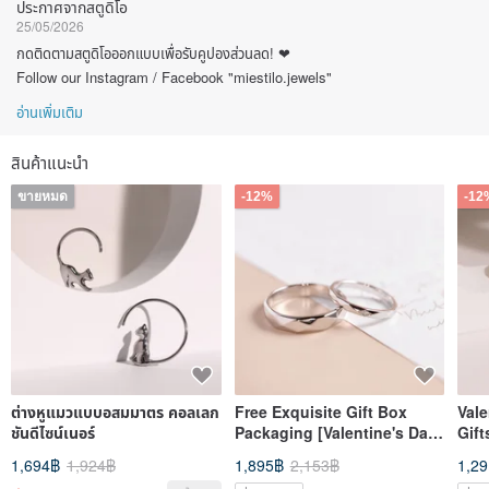
ประกาศจากสตูดิโอ
25/05/2026
กดติดตามสตูดิโอออกแบบเพื่อรับคูปองส่วนลด! ❤
Follow our Instagram / Facebook "miestilo.jewels"
อ่านเพิ่มเติม
สินค้าแนะนำ
ขายหมด
-12%
-12
ต่างหูแมวแบบอสมมาตร คอลเลก
Free Exquisite Gift Box
Val
ชันดีไซน์เนอร์
Packaging [Valentine's Day
Gift
Custom Gift] Multi-faceted.
Surg
1,694฿
1,924฿
1,895฿
2,153฿
1,2
Pure Silver Ring Couple
Ring