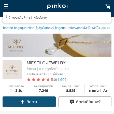
ของขวัญพิเศษสำหรับตัวเอง
boston bag
squareline 包包
Cat
sexy lingerie underwear
เฟอร์นิเจอร์
ผ้ารองจาน
MIESTILO JEWELRY
ไต้หวัน | เปิดสตูดิโอเมื่อ 2018
ออนไลน์ล่าสุด
ใน 1 วันที่ผ่านมา
5.0
(1,909)
เตรียมจัดส่ง
จำนวนผู้ติดตาม
จำหน่ายไปแล้ว
การตอบกลับ
Claim coupon
1 - 3 วัน
7,246
8,525
ภายใน 1 วัน
ติดต่อดีไซเนอร์
ติดตาม