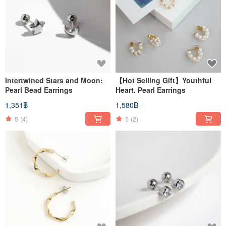
Intertwined Stars and Moon:
【Hot Selling Gift】Youthful
Pearl Bead Earrings
Heart. Pearl Earrings
1,351฿
1,580฿
5
(4)
5
(2)