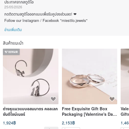
ประกาศจากสตูดิโอ
25/05/2026
กดติดตามสตูดิโอออกแบบเพื่อรับคูปองส่วนลด! ❤
Follow our Instagram / Facebook "miestilo.jewels"
อ่านเพิ่มเติม
สินค้าแนะนำ
ขายหมด
ต่างหูแมวแบบอสมมาตร คอลเลก
Free Exquisite Gift Box
Val
ชันดีไซน์เนอร์
Packaging [Valentine's Day
Gift
Custom Gift] Multi-faceted.
Surg
1,924฿
2,153฿
1,4
Pure Silver Ring Couple
Ring