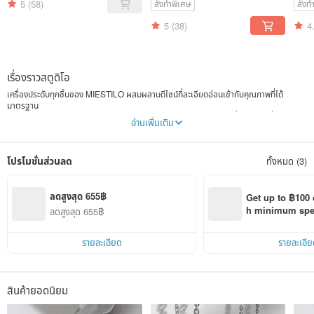
Matching Rings
5
(58)
สั่งทำพิเศษ
สั่ง
5
(38)
4
เรื่องราวสตูดิโอ
เครื่องประดับทุกชิ้นของ MIESTILO ผสมผสานดีไซน์ที่ละเอียดอ่อนเข้ากับคุณภาพที่ได้
มาตรฐาน
เราใช้ทักษะงานฝีมือระดับไฮเอนด์ (Fine Jewelry) ในการสร้างสรรค์เครื่องประดับที่เหมาะ
อ่านเพิ่มเติม
สำหรับสวมใส่ในชีวิตประจำวัน
คำว่า "MIESTILO" เป็นภาษาสเปน แปลว่า "My Style" (สไตล์ของฉัน)
โปรโมชั่นส่วนลด
ทั้งหมด (3)
เราปรารถนาให้เครื่องประดับทุกชิ้น ไม่ว่าจะเป็นต่างหู แหวน หรือสร้อยคอ ไม่ใช่แค่เพียงเครื่อง
ประดับที่ตามแฟชั่นหรือดูหรูหราเพียงอย่างเดียว แต่ต้องเป็นสิ่งที่ช่วยเสริมสไตล์ที่เป็น
เอกลักษณ์ของคุณ พร้อมทั้งความใส่ใจในทุกรายละเอียดของพื้นผิวและวัสดุ
ลดสูงสุด 655฿
Get up to ฿100 
ในโลกของเครื่องประดับที่มีตั้งแต่แฟชั่นราคาประหยัดไปจนถึงจิวเวลรี่ราคาสูงเกินเอื้อม
h minimum spend
ลดสูงสุด 655฿
เราตั้งใจที่จะเป็นแบรนด์ที่มอบงานดีไซน์คุณภาพเยี่ยมในราคาที่จับต้องได้
Pinkoi app orde
ให้เครื่องประดับของ MIESTILO เติมเต็มทุกช่วงเวลาที่เปล่งประกายของคุณ!
รายละเอียด
รายละเอีย
เติมเต็มทุกขณะด้วยความสบายและมีสไตล์ ♥
Making jewellery for daily life.
สินค้ายอดนิยม
Instagram @miestilo.jewels