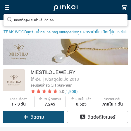
ตามหาไอเทมฮีลใจ
TEAK WOOD
ชุดว่ายน้ำ
celine bag vintage
ต่างหู10k
กระเป๋าปิ๊กแป๊กญี่ปุ่น
un ซับไทย
MIESTILO JEWELRY
ไต้หวัน | เปิดสตูดิโอเมื่อ 2018
ออนไลน์ล่าสุด
ใน 1 วันที่ผ่านมา
5.0
(1,909)
เตรียมจัดส่ง
จำนวนผู้ติดตาม
จำหน่ายไปแล้ว
การตอบกลับ
1 - 3 วัน
7,245
8,525
ภายใน 1 วัน
Claim coupon
ติดต่อดีไซเนอร์
ติดตาม