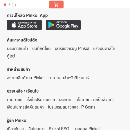
5
(1)
ดาวน์โหลด Pinkoi App
ค้นหางานดีไซน์ดีๆ
ประเภทสินค้า
บันทึกดีไซน์
บัตรของขวัญ Pinkoi
แรงบันดาลใจ
ตู้โชว์
จำหน่ายสินค้า
ลงขายสินค้าบน Pinkoi
ถาม-ตอบสำหรับดีไซเนอร์
ช่วยเหลือ / เงื่อนไข
ถาม-ตอบ
สั่งซื้อปริมาณมาก
ประกาศ
นโยบายความเป็นส่วนตัว
เงื่อนไขการส่งคืนสินค้า
โปรแกรมสมาชิกและ P Coins
รู้จัก Pinkoi
เกี่ยวกับเรา
สื่อโฆษณา
Pinkoi ESG
มาสคอส Pinkoi