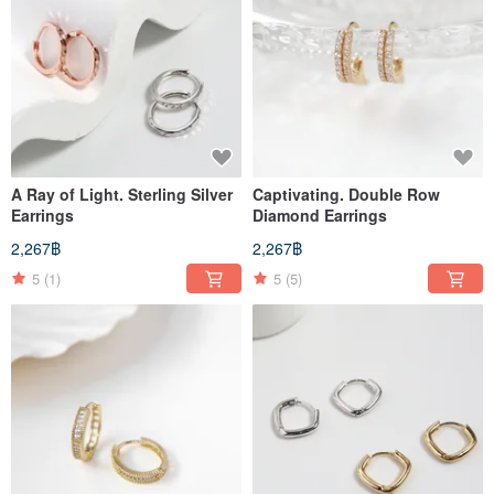
A Ray of Light. Sterling Silver
Captivating. Double Row
Earrings
Diamond Earrings
2,267฿
2,267฿
5
(1)
5
(5)