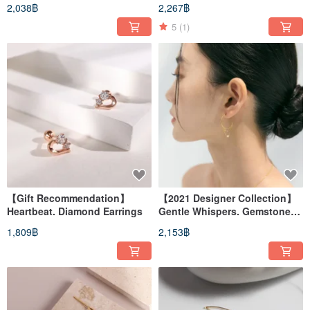
Earrings
2,038฿
2,267฿
5
(1)
【Gift Recommendation】
【2021 Designer Collection】
Heartbeat. Diamond Earrings
Gentle Whispers. Gemstone
Earrings
1,809฿
2,153฿