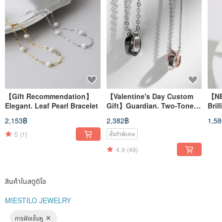
【Gift Recommendation】
【Valentine's Day Custom
【NE
Elegant. Leaf Pearl Bracelet
Gift】Guardian. Two-Tone
Bril
Double Ring White Steel
Rin
2,153฿
2,382฿
1,5
Necklace Couple's Necklace
Engraving Add-on
5
(1)
สั่งทำพิเศษ
4.9
(49)
สินค้าในสตูดิโอ
MIESTILO JEWELRY
การฝังเข็มหู