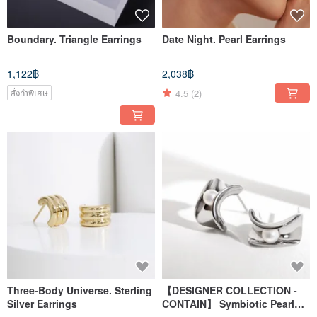
Boundary. Triangle Earrings
Date Night. Pearl Earrings
1,122฿
2,038฿
4.5
(2)
สั่งทำพิเศษ
Three-Body Universe. Sterling
【DESIGNER COLLECTION -
Silver Earrings
CONTAIN】 Symbiotic Pearl