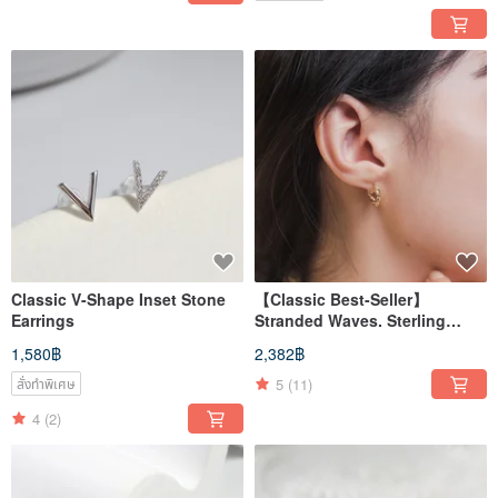
Classic V-Shape Inset Stone
【Classic Best-Seller】
Earrings
Stranded Waves. Sterling
Silver Easy Clasp Earrings
1,580฿
2,382฿
5
(11)
สั่งทำพิเศษ
4
(2)