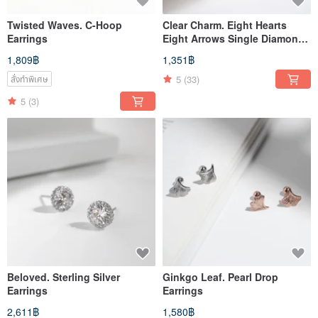
Twisted Waves. C-Hoop
Clear Charm. Eight Hearts
Earrings
Eight Arrows Single Diamond
Ball Stud Earrings
1,809฿
1,351฿
5
(33)
สั่งทำพิเศษ
5
(3)
Beloved. Sterling Silver
Ginkgo Leaf. Pearl Drop
Earrings
Earrings
2,611฿
1,580฿