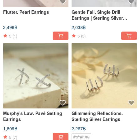
Flutter. Pearl Earrings
Gentle Fall. Single Drill
Earrings | Sterling Silver
Earrings
2,496฿
2,038฿
5
(1)
5
(3)
Murphy's Law. Pavé Setting
Glimmering Reflections.
Earrings
Sterling Silver Earrings
1,809฿
2,267฿
5
(7)
สั่งทำพิเศษ