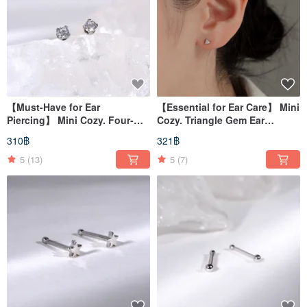
【Must-Have for Ear
【Essential for Ear Care】 Mini
Piercing】 Mini Cozy. Four-
Cozy. Triangle Gem Ear
Prong Single Diamond Ear
Huggers
310฿
321฿
Studs
5
(13)
5
(7)