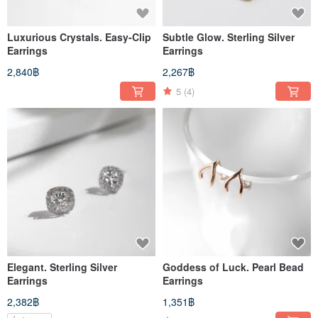
Luxurious Crystals. Easy-Clip
Subtle Glow. Sterling Silver
Earrings
Earrings
2,840฿
2,267฿
5
(4)
Elegant. Sterling Silver
Goddess of Luck. Pearl Bead
Earrings
Earrings
2,382฿
1,351฿