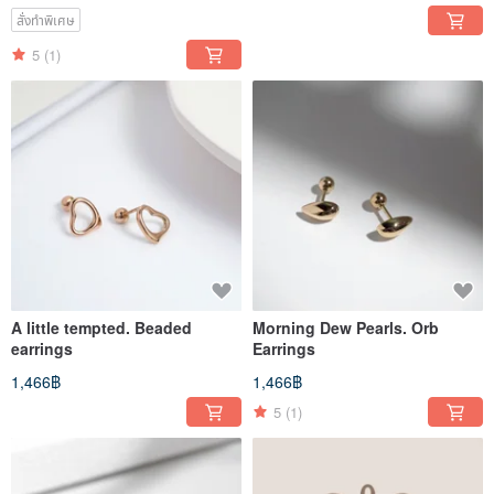
สั่งทำพิเศษ
5
(1)
A little tempted. Beaded
Morning Dew Pearls. Orb
earrings
Earrings
1,466฿
1,466฿
5
(1)