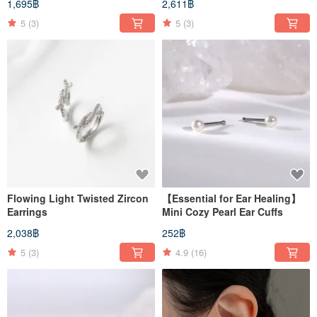
1,695฿
2,611฿
5
(3)
5
(3)
Flowing Light Twisted Zircon
【Essential for Ear Healing】
Earrings
Mini Cozy Pearl Ear Cuffs
2,038฿
252฿
5
(3)
4.9
(16)