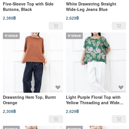
Five-Sleeve Top with Side
White Drawstring Straight
Buttons, Black
Wide-Leg Jeans Blue
2,389฿
2,629฿
ขายหมด
ขายหมด
Drawstring Hem Top, Burnt
Light Purple Floral Top with
Orange
Yellow Threading and Wide
Cuffs, Deep Green
2,308฿
2,629฿
ขายหมด
ขายหมด