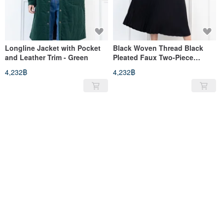
Longline Jacket with Pocket
Black Woven Thread Black
and Leather Trim - Green
Pleated Faux Two-Piece
Dress, Light Cocoa
4,232฿
4,232฿
ขายหมด
ขายหมด
Two-Button Shirt Collar Long
Fleece-Lined Hooded Jacket -
Coat in Green
Black