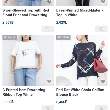
Short-Sleeved Top with Red
Laser-Printed Mixed-Material
Floral Print and Drawstring
Top in White
Hem, White
2,389฿
2,629฿
ขายหมด
ขายหมด
C Printed Hem Drawstring
Red Dot White Chain Chiffon
Ribbon Top White
Blouse Black
2,629฿
2,496฿