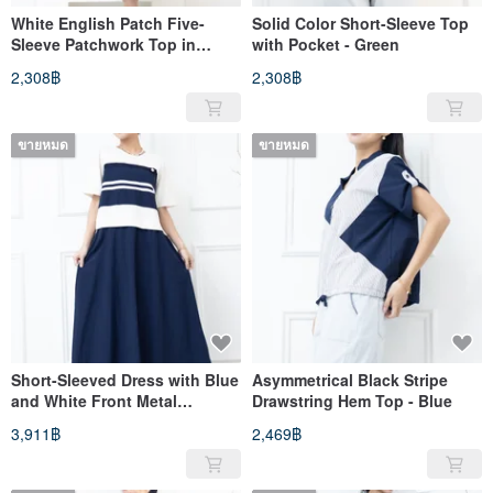
White English Patch Five-
Solid Color Short-Sleeve Top
Sleeve Patchwork Top in
with Pocket - Green
Coffee
2,308฿
2,308฿
ขายหมด
ขายหมด
Short-Sleeved Dress with Blue
Asymmetrical Black Stripe
and White Front Metal
Drawstring Hem Top - Blue
Buttons in Beige and Navy
3,911฿
2,469฿
Blue