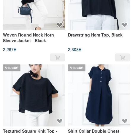
Woven Round Neck Horn
Drawstring Hem Top, Black
Sleeve Jacket - Black
2,267฿
2,308฿
ขายหมด
ขายหมด
Textured Square Knit Top -
Shirt Collar Double Chest