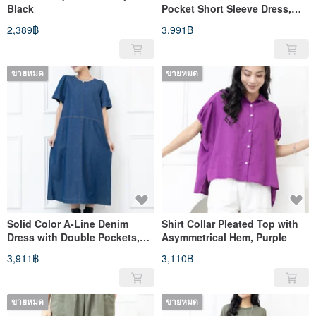
Black
Pocket Short Sleeve Dress,
Navy Blue
2,389฿
3,991฿
ขายหมด
ขายหมด
Solid Color A-Line Denim
Shirt Collar Pleated Top with
Dress with Double Pockets,
Asymmetrical Hem, Purple
Dark Blue
3,911฿
3,110฿
ขายหมด
ขายหมด