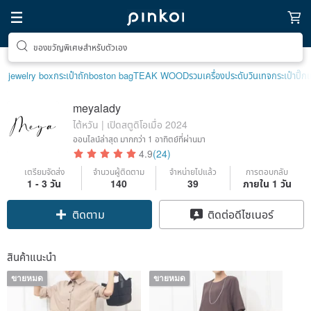
ตามหาไอเทมฮีลใจ
jewelry box
กระเป๋าถัก
boston bag
TEAK WOOD
รวมเครื่องประดับวินเทจ
กระเป๋าปิ๊กแ
meyalady
ไต้หวัน | เปิดสตูดิโอเมื่อ 2024
ออนไลน์ล่าสุด
มากกว่า 1 อาทิตย์ที่ผ่านมา
4.9
(24)
เตรียมจัดส่ง
จำนวนผู้ติดตาม
จำหน่ายไปแล้ว
การตอบกลับ
1 - 3 วัน
140
39
ภายใน 1 วัน
ติดตาม
ติดต่อดีไซเนอร์
สินค้าแนะนำ
ขายหมด
ขายหมด