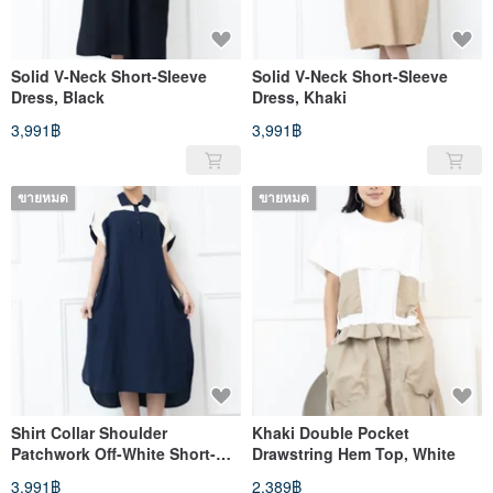
Solid V-Neck Short-Sleeve
Solid V-Neck Short-Sleeve
Dress, Black
Dress, Khaki
3,991฿
3,991฿
ขายหมด
ขายหมด
Shirt Collar Shoulder
Khaki Double Pocket
Patchwork Off-White Short-
Drawstring Hem Top, White
Sleeved Dress, Navy Blue
3,991฿
2,389฿