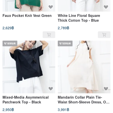
Faux Pocket Knit Vest Green
White Line Floral Square
Thick Cotton Top - Blue
2,629฿
2,789฿
ขายหมด
ขายหมด
Mixed-Media Asymmetrical
Mandarin Collar Plain Tie-
Patchwork Top - Black
Waist Short-Sleeve Dress, Off-
White
2,950฿
3,991฿