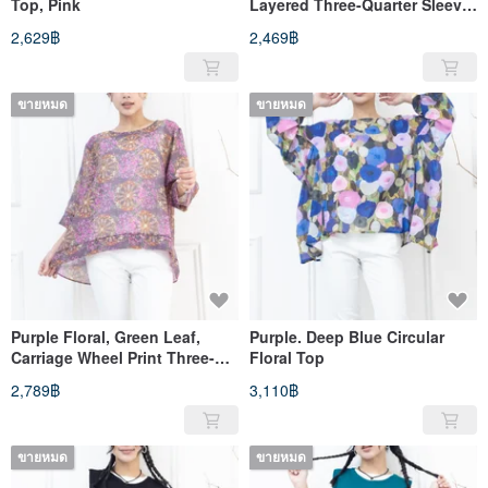
Top, Pink
Layered Three-Quarter Sleeve
Top in Black
2,629฿
2,469฿
ขายหมด
ขายหมด
Purple Floral, Green Leaf,
Purple. Deep Blue Circular
Carriage Wheel Print Three-
Floral Top
Quarter Sleeve Top - Purple
2,789฿
3,110฿
ขายหมด
ขายหมด