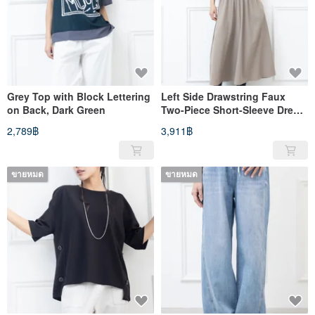
Grey Top with Block Lettering
Left Side Drawstring Faux
on Back, Dark Green
Two-Piece Short-Sleeve Dress,
Light Khaki
2,789฿
3,911฿
ขายหมด
ขายหมด