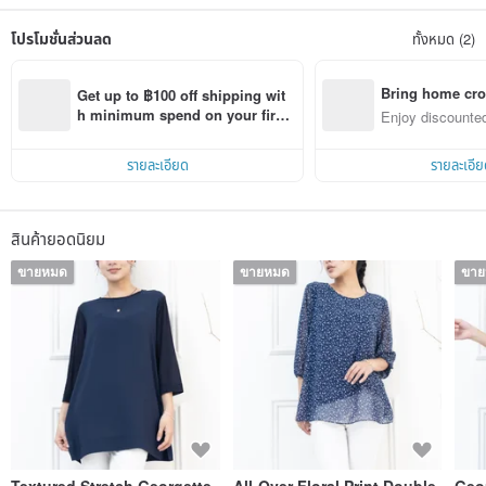
Each piece of uniquely colored caigua cloth is woven by itself from carefully
โปรโมชั่นส่วนลด
ทั้งหมด (2)
selected mercerized fibers in Korea.
Quality and color luster are the best choices.
Each unique piece of vegetable cloth is the result of the interweaving of day
Bring home cro
Get up to ฿100 off shipping wit
and night.
n with ease
h minimum spend on your first 
Enjoy discounted
They have their own looks, but different colors are more colorful.
Pinkoi app order within 7 days!
ct cross-border 
Watching what was originally a ball of yarn gradually grow into a cute shape,
รายละเอียด
รายละเอีย
becoming a practical and beautiful product in everyone’s hands,
I want to convey this sense of happiness and solidity to everyone who stops
here.
สินค้ายอดนิยม
ขายหมด
ขายหมด
ขา
Textured Stretch Georgette
All-Over Floral Print Double-
Geom