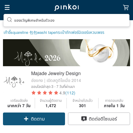
ของขวัญพิเศษสำหรับตัวเอง
เก้าอี้
squareline 包包
washi tape
กระเป๋าถัก
เฟอร์นิเจอร์
แหวนเพชร
Majade Jewelry Design
ฮ่องกง | เปิดสตูดิโอเมื่อ 2014
ออนไลน์ล่าสุด
3 - 7 วันที่ผ่านมา
4.9
(112)
เตรียมจัดส่ง
จำนวนผู้ติดตาม
จำหน่ายไปแล้ว
การตอบกลับ
มากกว่า 7 วัน
1,472
301
ภายใน 1 วัน
ติดตาม
ติดต่อดีไซเนอร์