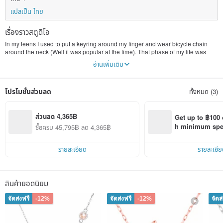
แปลเป็น ไทย
เรื่องราวสตูดิโอ
In my teens I used to put a keyring around my finger and wear bicycle chain
around the neck (Well it was popular at the time). That phase of my life was
short-lived, but the love of body ornament lived on. I decided to study the art of
อ่านเพิ่มเติม
jewelry making for my post-secondary. The story's flat and I pursuit the my
career as a designer right after.
โปรโมชั่นส่วนลด
ทั้งหมด (3)
In the next decade I collaborate with many different people, designing wide
range of products, from commercial jewelry to private clients couture works. A
big plus for me is to see the world quite a bit, I come from a small town and
don't get to travel a lot, it was exciting at the time.
ส่วนลด 4,365฿
Get up to ฿100 
h minimum spend
ซื้อครบ 45,795฿ ลด 4,365฿
Gradually I realize I am living in someone's dream and not of my own. Times I
Pinkoi app orde
feel like writing speeches for a congressman, lines are well prepared but not a
voice of my own. At an era where most commercial activities are globalized
รายละเอียด
รายละเอีย
and monopolized, the idea of working independently seems almost impossible.
But then I came across platform and community such as ETSY. I was exposed
to a diversity of genres, also astonished by the high level of craftsmanship. So
สินค้ายอดนิยม
here I am, with a good friend opening a shop! From sketch to assembly all
done in our own studio. Jewelry are made with both traditional and new
จัดส่งฟรี
-12%
จัดส่งฟรี
-12%
จัดส
technique: for gold we mostly use lost-wax casting; and for stones we aim to
invent our own setting technique. We use non orthodox setting methods to give
our work a new look.