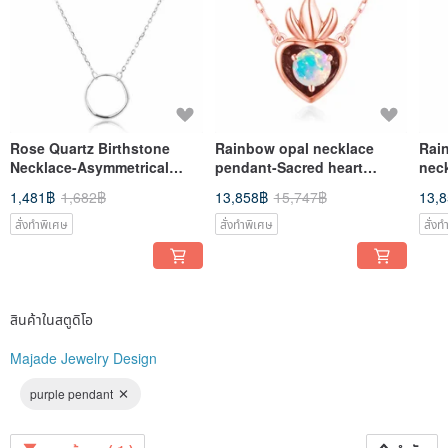
Jewelry is a form of expression. Life, we believe is all about freedom and
independence. We want to live a dream of our own. After all, to live a life takes
more than food and shelter!
"For what is a man, what has he got? If not himself, then he has naught." A
quote from this very well known Sinatra sum up our spirit!
Thanks for viewing and please visit our shop often!
Rose Quartz Birthstone
Rainbow opal necklace
Rai
Necklace-Asymmetrical
pendant-Sacred heart
nec
sideway Karma Open Circle
necklace-Charm layering
hea
1,481฿
1,682฿
13,858฿
15,747฿
13,
Necklace
necklace-Oct
laye
สั่งทำพิเศษ
สั่งทำพิเศษ
สั่ง
สินค้าในสตูดิโอ
Majade Jewelry Design
purple pendant