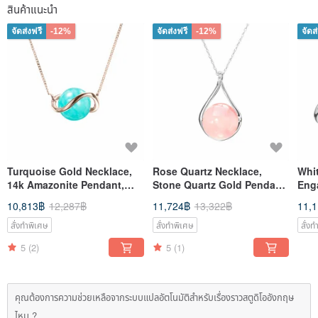
สินค้าแนะนำ
จัดส่งฟรี
-12%
จัดส่งฟรี
-12%
จัดส
Turquoise Gold Necklace,
Rose Quartz Necklace,
Whi
14k Amazonite Pendant,
Stone Quartz Gold Pendant,
Eng
Light Blue Green Stone
14k Heart Chakra Pink
Wed
10,813฿
12,287฿
11,724฿
13,322฿
11,
Necklace
Gemstone
Ban
สั่งทำพิเศษ
สั่งทำพิเศษ
สั่ง
5
(2)
5
(1)
คุณต้องการความช่วยเหลือจากระบบแปลอัตโนมัติสำหรับเรื่องราวสตูดิโออังกฤษ
ไหม ?