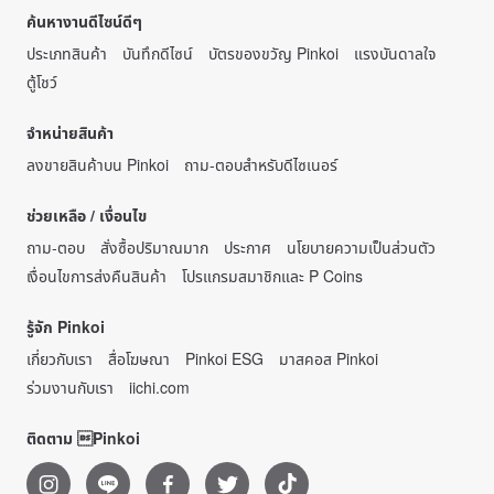
ค้นหางานดีไซน์ดีๆ
ประเภทสินค้า
บันทึกดีไซน์
บัตรของขวัญ Pinkoi
แรงบันดาลใจ
ตู้โชว์
จำหน่ายสินค้า
ลงขายสินค้าบน Pinkoi
ถาม-ตอบสำหรับดีไซเนอร์
ช่วยเหลือ / เงื่อนไข
ถาม-ตอบ
สั่งซื้อปริมาณมาก
ประกาศ
นโยบายความเป็นส่วนตัว
เงื่อนไขการส่งคืนสินค้า
โปรแกรมสมาชิกและ P Coins
รู้จัก Pinkoi
เกี่ยวกับเรา
สื่อโฆษณา
Pinkoi ESG
มาสคอส Pinkoi
ร่วมงานกับเรา
iichi.com
ติดตาม Pinkoi