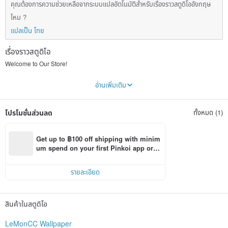
คุณต้องการความช่วยเหลือจากระบบแปลอัตโนมัติสำหรับเรื่องราวสตูดิโออังกฤษ
ไหม ?
แปลเป็น ไทย
เรื่องราวสตูดิโอ
Welcome to Our Store!
🐱 Cat and Cute Animals Watercolor Wallpaper Shop 🐾
อ่านเพิ่มเติม
At our store, we embrace the charm of cute cats and other captivating animals
on your phone screen! Our watercolor-style wallpapers inject a touch of warmth
โปรโมชั่นส่วนลด
ทั้งหมด (1)
and vitality into your device, making every moment of phone use a delightful
experience.
📱 We offer a variety of cute watercolor wallpapers, with a focus on cats while
Get up to ฿100 off shipping with minim
occasionally featuring other charming animals. Our core essence revolves
um spend on your first Pinkoi app orde
around cats! Each wallpaper is meticulously designed by our professional
r within 7 days!
team to soothe and warm your heart.
รายละเอียด
🌟 Let these adorable watercolor wallpapers accompany you daily, bringing a
smile and relaxation, turning your phone screen into a canvas filled with love
and warmth.
สินค้าในสตูดิโอ
💖 We look forward to providing you with the finest selections, allowing our cute
cats and animals to brighten your every day!
LeMonCC Wallpaper