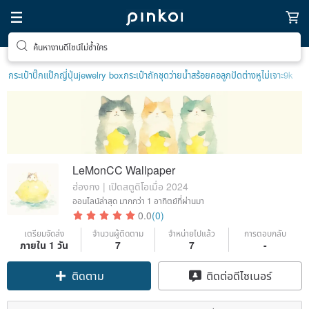
ค้นหางานดีไซน์ไม่ซ้ำใคร
กระเป๋าปิ๊กแป๊กญี่ปุ่น
jewelry box
กระเป๋าถัก
ชุดว่ายน้ำ
สร้อยคอลูกปัด
ต่างหูไม่เจาะ9k
LeMonCC Wallpaper
ฮ่องกง | เปิดสตูดิโอเมื่อ 2024
ออนไลน์ล่าสุด
มากกว่า 1 อาทิตย์ที่ผ่านมา
0.0
(0)
เตรียมจัดส่ง
จำนวนผู้ติดตาม
จำหน่ายไปแล้ว
การตอบกลับ
Claim coupon
ภายใน 1 วัน
7
7
-
ติดตาม
ติดต่อดีไซเนอร์