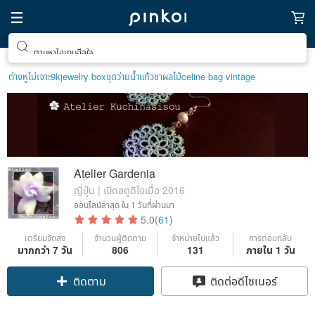
ตามหาไอเทมฮีลใจ
ต่างหูไม่เจาะ9k
jewelry box
ชุดว่ายน้ำ
แก้ว
ชาผลไม้
celine bag vintage
Atelier Gardenia
ญี่ปุ่น | เปิดสตูดิโอเมื่อ 2016
ออนไลน์ล่าสุด
ใน 1 วันที่ผ่านมา
5.0
(61)
เตรียมจัดส่ง
จำนวนผู้ติดตาม
จำหน่ายไปแล้ว
การตอบกลับ
มากกว่า 7 วัน
806
131
ภายใน 1 วัน
Claim coupon
ติดต่อดีไซเนอร์
ติดตาม