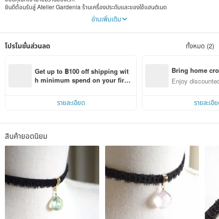
ยินดีต้อนรับสู่ Atelier Gardenia ร้านเครื่องประดับและของใช้แฮนด์เมด
อ่านเพิ่มเติม
ที่ Atelier Gardenia เราสร้างเครื่องประดับหลักจากเรซิน ลูกไม้ทัตติ้ง กระจก และหิน
ธรรมชาติ
โปรโมชั่นส่วนลด
ทั้งหมด (2)
เราใช้ลูกไม้ทัตติ้ง ลวด และหินธรรมชาติ ทำเครื่องประดับแต่ละชิ้นด้วยมือ ให้เหมาะกับทั้งการใช้
งานประจำวันและโอกาสพิเศษ
เราไม่ได้จำกัดตัวเองอยู่ในสไตล์เดียว แต่จะนำสิ่งที่สนใจมาใช้ในการสร้างสรรค์ผลงาน
Bring home cro
Get up to ฿100 off shipping wit
n with ease
h minimum spend on your first 
Enjoy discounted
ฉันชอบทำงานฝีมือมาตั้งแต่เด็ก และชอบลองทุกสิ่งที่สนใจ มีช่วงเวลาที่ไม่แน่ใจว่าตัวเองเหมาะ
Pinkoi app order within 7 days!
ct cross-border 
กับงานประเภทใด
แต่ฉันได้เริ่มทำลูกไม้ทัตติ้งโดยบังเอิญ และรู้ทันทีว่า “นี่แหละใช่!” ตั้งแต่นั้นมาจึงยังลองงาน
รายละเอียด
รายละเอีย
ฝีมืออื่น ๆ บ้าง แต่สุดท้ายก็มักกลับมาที่ลูกไม้ทัตติ้ง นี่คือวงจรการสร้างสรรค์ของฉัน
เมื่อกำหนดงานหลักแล้ว การทำงานด้านอื่นก็ทำได้อย่างตั้งใจมากขึ้น
ทุกการถักทอแฝงความปรารถนาเล็ก ๆ ของฉัน หวังว่าผลงานจะกลายเป็นสิ่งที่คน
สินค้ายอดนิยม
อื่นชื่นชอบ
✜✜✜✜✜✛✜✜✜✜✜✛✜✜✜✜✜✛✜✜✜✜✜✛✜✜
เรายินดีรับคำขอทำซ้ำ เปลี่ยนสี หรือปรับขนาดเครื่องประดับ เราจะพยายามตอบสนองตามที่
ทำได้ (บางดีไซน์อาจปรับเปลี่ยนได้ยากหรือใช้เวลาเพิ่มเติม โปรดเข้าใจ)
หากชิ้นงานต้องซ่อมหลังการใช้งาน กรุณาติดต่อเราได้โดยตรง (ค่าใช้จ่ายวัสดุและค่าขนส่งผู้
สั่งซื้อเป็นผู้รับผิดชอบ และงานแฮนด์เมดไม่สามารถทำเหมือนเดิมเป๊ะ)
หากมีข้อสงสัย โปรดติดต่อก่อนสั่งซื้อ
✜✜✜✜✜✛✜✜✜✜✜✛✜✜✜✜✜✛✜✜✜✜✜✛✜✜