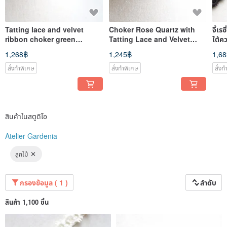
ขอบคุณสำหรับรีวิวทุกท่าน เราอ่านทุกรีวิวและดีใจมากที่ได้รับกำลังใจ
ปัจจุบันเรากำลังมุ่งเน้นการผลิตและจัดส่ง จึงไม่ตอบรีวิว ขอขอบคุณที่เข้าใจ
Tatting lace and velvet
Choker Rose Quartz with
จี้เร
ribbon choker green
Tatting Lace and Velvet
ใต้ค
✜✜✜✜✜✛✜✜✜✜✜✛✜✜✜✜✜✛✜✜✜✜✜✛✜✜
amethyst
Ribbon
1,268฿
1,245฿
1,6
การจัดส่ง
จัดส่งภายใน 5 วันทำการหลังชำระเงิน
สั่งทำพิเศษ
สั่งทำพิเศษ
สั่ง
สำหรับงานสั่งทำ จัดส่งภายใน 10 วันทำการหลังชำระเงิน
ไม่จัดส่งในวันหยุดสุดสัปดาห์และวันหยุดนักขัตฤกษ์
หากมีปัญหาใด ๆ กรุณาติดต่อศิลปินโดยตรง
【X (Twitter)】garden154
สินค้าในสตูดิโอ
Atelier Gardenia
ลูกไม้
กรองข้อมูล ( 1 )
ลำดับ
สินค้า 1,100 ชิ้น