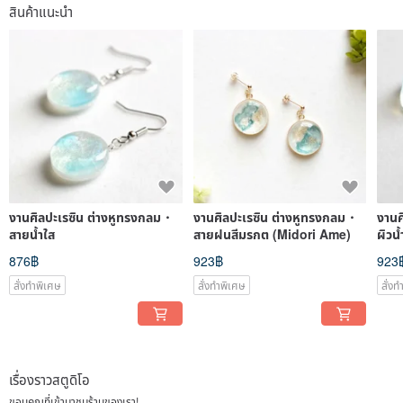
สินค้าแนะนำ
งานศิลปะเรซิน ต่างหูทรงกลม・
งานศิลปะเรซิน ต่างหูทรงกลม・
งานศ
สายน้ำใส
สายฝนสีมรกต (Midori Ame)
ผิวน้
876฿
923฿
923
สั่งทำพิเศษ
สั่งทำพิเศษ
สั่ง
เรื่องราวสตูดิโอ
ขอบคุณที่เข้ามาชมร้านของเรา!