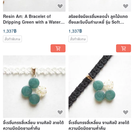
Resin Art: A Bracelet of
สร้อยข้อมือเรซิ่นหยดน้ำ ลูกไม้แทต
Dripping Green with a Water
ติ้งและริบบิ้นกำมะหยี่ รุ่น Soft
Drop and Tatting Lace, and
Shadows
1,337฿
1,337฿
Satin Ribbon
สั่งทำพิเศษ
สั่งทำพิเศษ
จี้เรซิ่นทรงสี่เหลี่ยม งานศิลป์ ลายใต้
จี้เรซิ่นทรงสี่เหลี่ยม งานศิลป์ ลายใต้
ความมืดมิดยามค่ำคืน
ความมืดมิดยามค่ำคืน