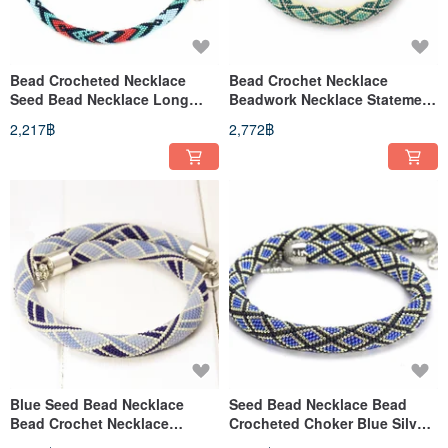
Bead Crocheted Necklace
Bead Crochet Necklace
Seed Bead Necklace Long
Beadwork Necklace Statement
Beaded Necklace Gift For
Jewelry Seed Bead Necklace
2,217฿
2,772฿
Women
Blue Seed Bead Necklace
Seed Bead Necklace Bead
Bead Crochet Necklace
Crocheted Choker Blue Silver
Geometric Necklace Fashion
Necklace Gift For Women