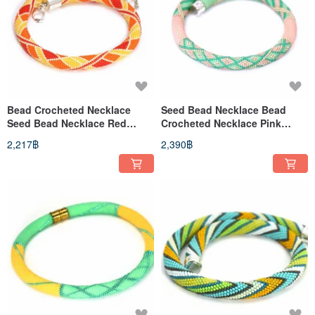
Bead Crocheted Necklace
Seed Bead Necklace Bead
Seed Bead Necklace Red
Crocheted Necklace Pink
Orange Choker Fashion
Green Beaded Choker Gift For
2,217฿
2,390฿
Necklace
Her