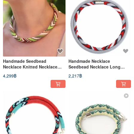
Handmade Seedbead
Handmade Necklace
Necklace Knitted Necklace
Seedbead Necklace Long
Bead Crochet Jewelry Gift For
Beaded Necklace Gift For
4,299฿
2,217฿
Wife
Women