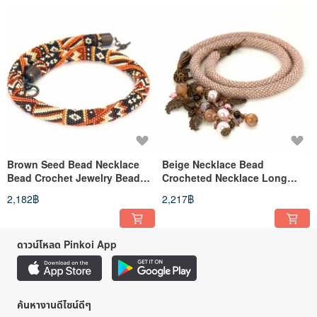
Brown Seed Bead Necklace
Beige Necklace Bead
Bead Crochet Jewelry Bead
Crocheted Necklace Long
Choker Necklace Gift For Wife
Bead Necklace Birthday Gift
2,182฿
2,217฿
For Her
ดาวน์โหลด Pinkoi App
ค้นหางานดีไซน์ดีๆ