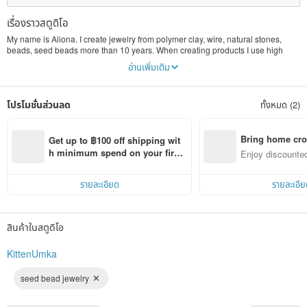
เรื่องราวสตูดิโอ
My name is Aliona. I create jewelry from polymer clay, wire, natural stones,
beads, seed beads more than 10 years. When creating products I use high
quality materials. I love coming up with jewelry designs and turning them into
อ่านเพิ่มเติม
unique pieces. I hope that everyone will be able to find a piece of jewelry to
their liking.
โปรโมชั่นส่วนลด
ทั้งหมด (2)
Bring home cro
Get up to ฿100 off shipping wit
n with ease
h minimum spend on your first 
Enjoy discounted
Pinkoi app order within 7 days!
ct cross-border 
รายละเอียด
รายละเอีย
สินค้าในสตูดิโอ
KittenUmka
seed bead jewelry