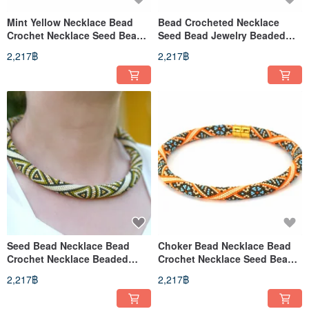
Mint Yellow Necklace Bead
Bead Crocheted Necklace
Crochet Necklace Seed Bead
Seed Bead Jewelry Beaded
Jewelry Statement Necklace
Choker Necklace Gift For
2,217฿
2,217฿
Women
Seed Bead Necklace Bead
Choker Bead Necklace Bead
Crochet Necklace Beaded
Crochet Necklace Seed Bead
Choker Geometric Necklace
Jewelry Statement Necklace
2,217฿
2,217฿