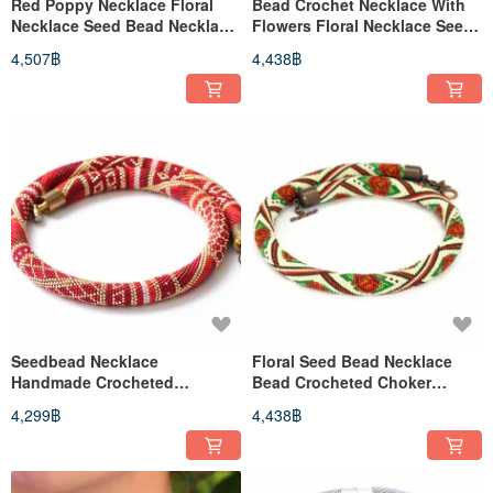
Red Poppy Necklace Floral
Bead Crochet Necklace With
Necklace Seed Bead Necklace
Flowers Floral Necklace Seed
Birthday Gift For Women
Bead Necklace
4,507฿
4,438฿
Seedbead Necklace
Floral Seed Bead Necklace
Handmade Crocheted
Bead Crocheted Choker
Necklace Anniversary Gift For
Fashion Jewelry Gift For Her
4,299฿
4,438฿
Women