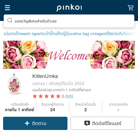
ของขวัญพิเศษสำหรับตัวเอง
ตามหาไอเทมฮีลใจ
แว่นตาเด็ก
washi tape
กระเป๋าปิ๊กแป๊กญี่ปุ่น
celine bag vintage
เครื่องประดับวินเทจ1
KittenUmka
เบลารุส | เปิดสตูดิโอเมื่อ 2022
ออนไลน์ล่าสุด
มากกว่า 1 อาทิตย์ที่ผ่านมา
0.0
(0)
เตรียมจัดส่ง
จำนวนผู้ติดตาม
จำหน่ายไปแล้ว
การตอบกลับ
ภายใน 1 อาทิตย์
24
2
-
ติดตาม
ติดต่อดีไซเนอร์