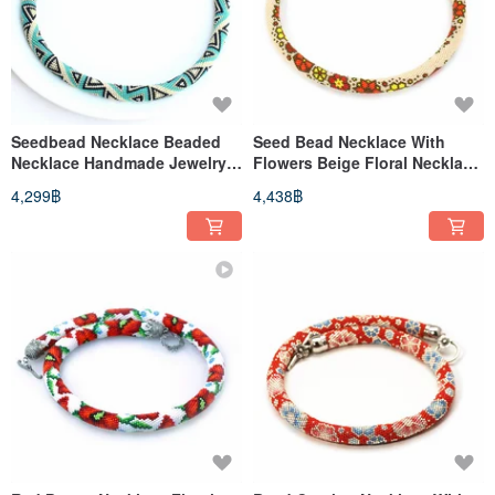
Seedbead Necklace Beaded
Seed Bead Necklace With
Necklace Handmade Jewelry
Flowers Beige Floral Necklace
Anniversary Gift For Women
Bead Crocheted Necklace
4,299฿
4,438฿