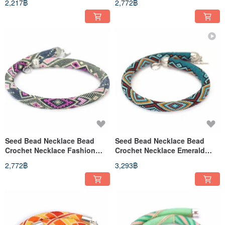
2,217฿
2,772฿
Jewelry
Seed Bead Necklace Bead
Seed Bead Necklace Bead
Crochet Necklace Fashion
Crochet Necklace Emerald
Jewelry Gift For Wife
Choker Necklace Gift For
2,772฿
3,293฿
Women