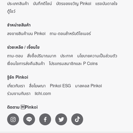
ประเภทสินค้า
บันทึกดีไซน์
บัตรของขวัญ Pinkoi
แรงบันดาลใจ
ตู้โชว์
จำหน่ายสินค้า
ลงขายสินค้าบน Pinkoi
ถาม-ตอบสำหรับดีไซเนอร์
ช่วยเหลือ / เงื่อนไข
ถาม-ตอบ
สั่งซื้อปริมาณมาก
ประกาศ
นโยบายความเป็นส่วนตัว
เงื่อนไขการส่งคืนสินค้า
โปรแกรมสมาชิกและ P Coins
รู้จัก Pinkoi
เกี่ยวกับเรา
สื่อโฆษณา
Pinkoi ESG
มาสคอส Pinkoi
ร่วมงานกับเรา
iichi.com
ติดตาม Pinkoi