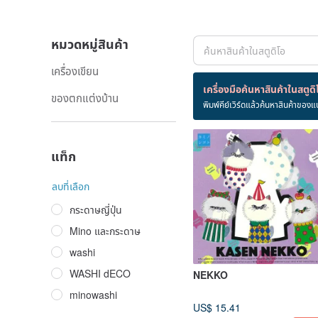
หมวดหมู่สินค้า
เครื่องเขียน
สินค้า 2 ชิ้น
เครื่องมือค้นหาสินค้าในสตูดิ
ของตกแต่งบ้าน
พิมพ์คีย์เวิร์ดแล้วค้นหาสินค้าของแ
แมว
แท็ก
ลบที่เลือก
กระดาษญี่ปุ่น
Mino และกระดาษ
washi
WASHI dECO
NEKKO
minowashi
US$ 15.41