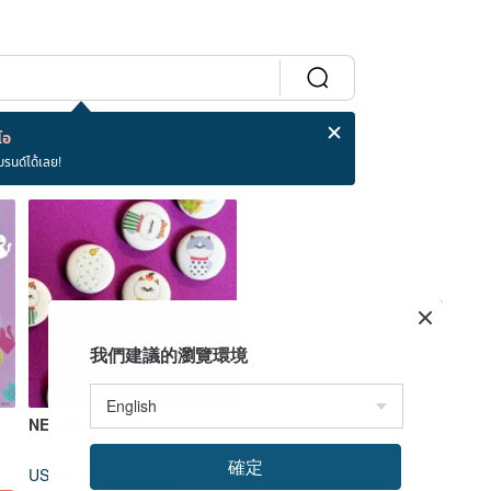
โอ
บรนด์ได้เลย!
我們建議的瀏覽環境
NEKKO magnets
確定
US$ 4.29