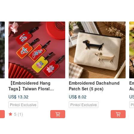
【Embroidered Hang
Embroidered Dachshund
Em
Tags】Taiwan Floral
Patch Set (5 pcs)
Au
Lettering Series
Se
US$ 13.32
US$ 8.02
US
Pinkoi Exclusive
Pinkoi Exclusive
P
5
(1)