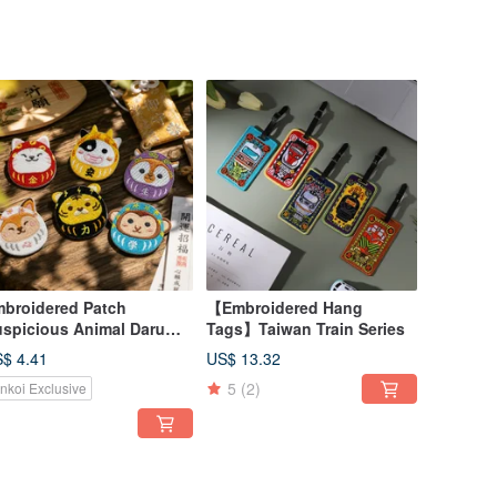
broidered Patch
【Embroidered Hang
spicious Animal Daruma
Tags】Taiwan Train Series
ries (6 Designs)
$ 4.41
US$ 13.32
5
(2)
inkoi Exclusive