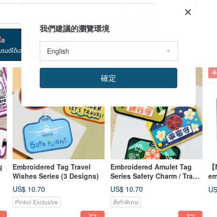
我們建議的瀏覽環境
โอ
บรนด์ได้เลย!
-
確定
g
Embroidered Tag Travel
Embroidered Amulet Tag
【N
Wishes Series (3 Designs)
Series Safety Charm / Travel
em
Charm (2 Designs)
Ko
US$ 10.70
US$ 10.70
US
re
Pinkoi Exclusive
สั่งทำพิเศษ