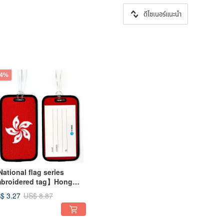
ดีไซเนอร์แนะนำ
64%
ational flag series
broidered tag】Hong
ng/Thai/English/Singapo
$ 3.27
US$ 8.87
/Macau/Ara