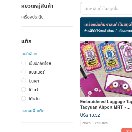
หมวดหมู่สินค้า
เครื่องประดับ
สินค้า 4 ชิ้น
เครื่องมือค้นหาสินค้าในสตูดิ
พิมพ์คีย์เวิร์ดแล้วค้นหาสินค้าของแ
การท่องเที่ยว
แท็ก
ลบที่เลือก
เย็บปักถักร้อย
แบนเนอร์
ปีนเขา
ไป๋เยว่
ไต้หวัน
Embroidered Luggage Ta
Taoyuan Airport MRT ×
แสดงเพิ่มเติม
Design Collaboration (5
US$ 13.32
Designs)
Pinkoi Exclusive