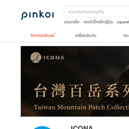
แว่นตาเด็ก
กระเป๋าปิ๊กแป๊กญี่ปุ่น
square
Miffy
celine bag vintage
กิจกรรมพิเศษ
เครื่องประดับ
กระ
ICONA