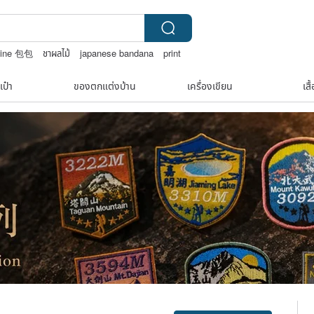
line 包包
ชาผลไม้
japanese bandana
print
เป๋า
ของตกแต่งบ้าน
เครื่องเขียน
เสื