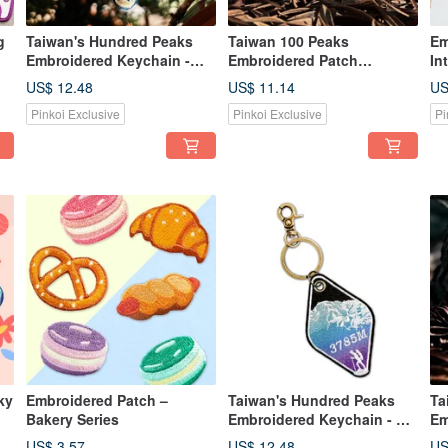
g
Taiwan's Hundred Peaks
Taiwan 100 Peaks
Em
Embroidered Keychain -
Embroidered Patch
In
Mt.Kuhanuoxin
Mt.Kuhanuoxin
– 
US$ 12.48
US$ 11.14
US
Pinkoi Exclusive
Pinkoi Exclusive
Pi
ky
Embroidered Patch –
Taiwan's Hundred Peaks
Ta
Bakery Series
Embroidered Keychain - Mt.
Em
Mabolasi
Ma
US$ 3.57
US$ 12.48
US