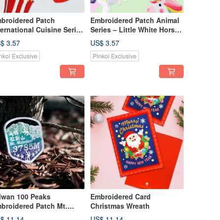
broidered Patch
Embroidered Patch Animal
ternational Cuisine Series
Series – Little White Horse
USA Edition (Set of 6)
(2 Designs)
$ 3.57
US$ 3.57
nkoi Exclusive
Pinkoi Exclusive
iwan 100 Peaks
Embroidered Card
broidered Patch Mt.
Christmas Wreath
bolasi
$ 11.14
US$ 11.14