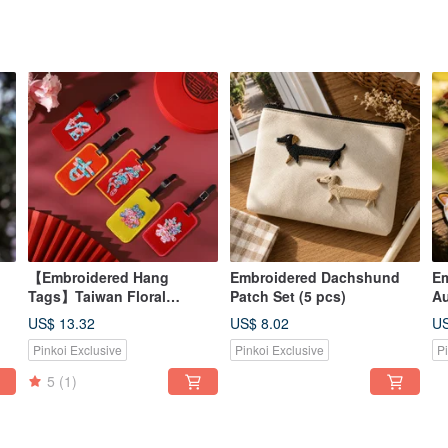
【Embroidered Hang
Embroidered Dachshund
Em
Tags】Taiwan Floral
Patch Set (5 pcs)
Au
Lettering Series
Se
US$ 13.32
US$ 8.02
US
Pinkoi Exclusive
Pinkoi Exclusive
P
5
(1)