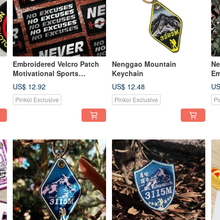
Embroidered Velcro Patch
Nenggao Mountain
Ne
Motivational Sports
Keychain
Em
Statement Patch (2
US$ 12.92
US$ 12.48
US
Designs)
Pinkoi Exclusive
Pinkoi Exclusive
Pi