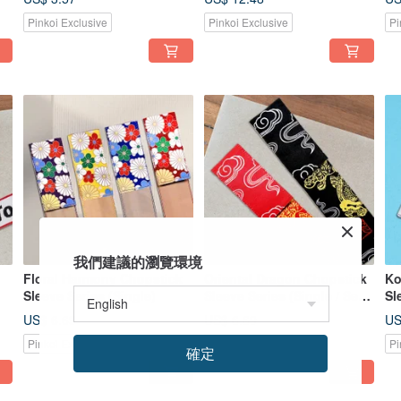
Pinkoi Exclusive
Pinkoi Exclusive
Pi
我們建議的瀏覽環境
Floral Harmony Chopstick
Oriental Dragon Chopstick
Ko
Sleeve Series (Single)
Sleeve Series (Single / Set
Sleev
of 2)
of
US$ 6.69
US$ 6.69
US
Pinkoi Exclusive
Pinkoi Exclusive
Pi
確定