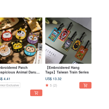
broidered Patch
【Embroidered Hang
spicious Animal Daruma
Tags】Taiwan Train Series
ries (6 Designs)
$ 4.41
US$ 13.32
5
(2)
inkoi Exclusive