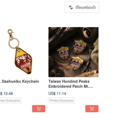
ดีไซเนอร์แนะนำ
. Dashueiku Keychain
Taiwan Hundred Peaks
Embroidered Patch Mt.
Dashueiku
$ 12.48
US$ 11.14
nkoi Exclusive
Pinkoi Exclusive