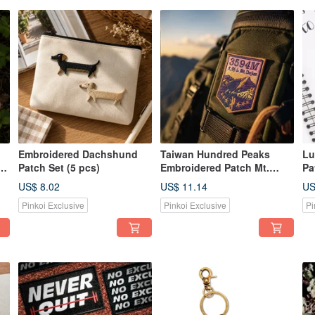
Embroidered Dachshund
Taiwan Hundred Peaks
Lu
t
Patch Set (5 pcs)
Embroidered Patch Mt.
Pa
Dajian
US$ 8.02
US$ 11.14
US
Pinkoi Exclusive
Pinkoi Exclusive
Pi