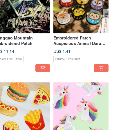
nggao Mountain
Embroidered Patch
broidered Patch
Auspicious Animal Daruma
Series (6 Designs)
$ 11.14
US$ 4.41
nkoi Exclusive
Pinkoi Exclusive