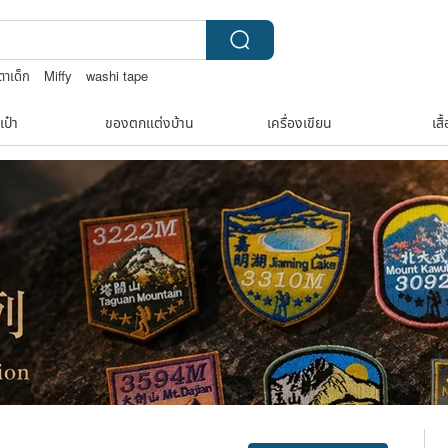
ตาเด็ก
Miffy
washi tape
เป๋า
ของตกแต่งบ้าน
เครื่องเขียน
เสื