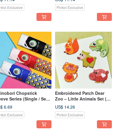
nkoi Exclusive
Pinkoi Exclusive
inobori Chopstick
Embroidered Patch Dear
e Series (Single / Set
Zoo – Little Animals Set (5
 3)
pcs)
$ 6.69
US$ 14.26
nkoi Exclusive
Pinkoi Exclusive