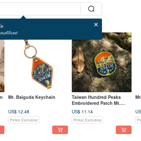
โอ
บรนด์ได้เลย!
On
Mt. Baiguda Keychain
Taiwan Hundred Peaks
Mt
Embroidered Patch Mt.
Baiguda
US$ 12.48
US$ 11.14
US
Pinkoi Exclusive
Pinkoi Exclusive
Pi