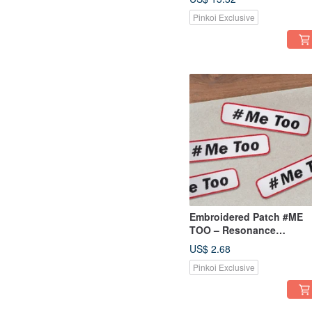
Pinkoi Exclusive
Embroidered Patch #ME
TOO – Resonance
Amplification Project
US$ 2.68
Pinkoi Exclusive