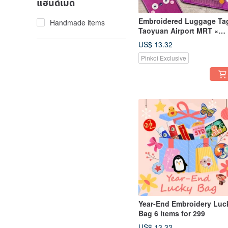
แฮนด์เมด
Embroidered Luggage Ta
Handmade items
Taoyuan Airport MRT ×
Design Collaboration (5
US$ 13.32
Designs)
Pinkoi Exclusive
Year-End Embroidery Luc
Bag 6 items for 299
US$ 13.32