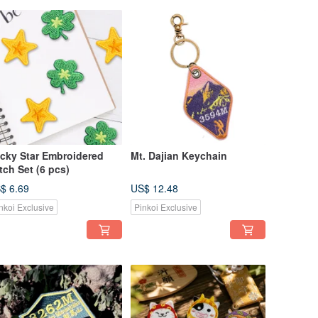
cky Star Embroidered
Mt. Dajian Keychain
tch Set (6 pcs)
$ 6.69
US$ 12.48
nkoi Exclusive
Pinkoi Exclusive