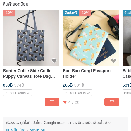
สินค้ายอดนิยม
-12%
จัดส่งฟรี
-12%
จัดส
Border Collie Side Collie
Bau Bau Corgi Passport
Rab
Puppy Canvas Tote Bag
Holder
Case
Tote Bag Canvas Bag Side
Avai
858฿
974฿
265฿
301฿
581
Backpack Trash Bag
Pinkoi Exclusive
Pinkoi Exclusive
Pink
4.7
(3)
เรื่องราวสตูดิโอที่แปลโดย Google แปลภาษา อาจมีความผิดเพี้ยนไปบ้าง
แปลเป็น ไทย
ดูภาษาเดิม