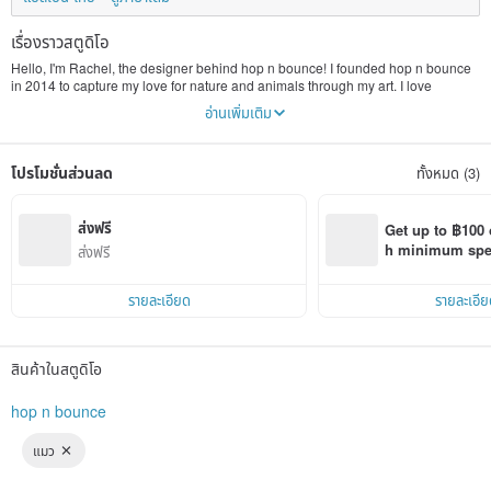
เรื่องราวสตูดิโอ
Hello, I'm Rachel, the designer behind hop n bounce! I founded hop n bounce
in 2014 to capture my love for nature and animals through my art. I love
capturing the adorable and healing beauty of our furry friends.
อ่านเพิ่มเติม
Hop n Bounce's design philosophy is "nature's beauty, furry souls, the artist's
stroke." For me, painting isn't just about creating; it's about connecting with
nature. I hope my work can bring you joy and warmth, and add a touch of color
โปรโมชั่นส่วนลด
ทั้งหมด (3)
and fun to your life.
Thank you for coming to hop n bounce, come and enjoy the beauty of nature
and art with me!
ส่งฟรี
Get up to ฿100 
h minimum spend
ส่งฟรี
Pinkoi app orde
รายละเอียด
รายละเอีย
สินค้าในสตูดิโอ
hop n bounce
แมว