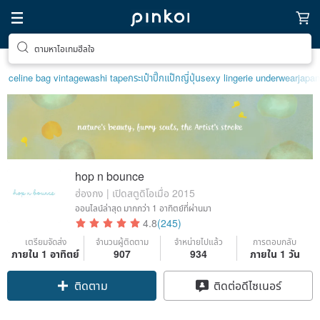
ตามหาไอเทมฮีลใจ
celine bag vintage
washi tape
กระเป๋าปิ๊กแป๊กญี่ปุ่น
sexy lingerie underwear
japa
hop n bounce
ฮ่องกง | เปิดสตูดิโอเมื่อ 2015
ออนไลน์ล่าสุด
มากกว่า 1 อาทิตย์ที่ผ่านมา
4.8
(245)
เตรียมจัดส่ง
จำนวนผู้ติดตาม
จำหน่ายไปแล้ว
การตอบกลับ
ภายใน 1 อาทิตย์
907
934
ภายใน 1 วัน
Claim coupon
ติดต่อดีไซเนอร์
ติดตาม