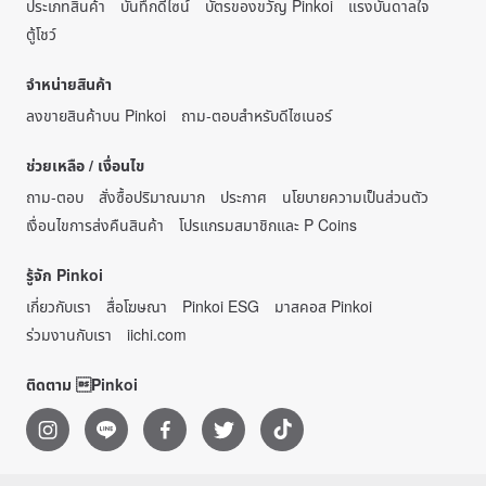
ประเภทสินค้า
บันทึกดีไซน์
บัตรของขวัญ Pinkoi
แรงบันดาลใจ
ตู้โชว์
จำหน่ายสินค้า
ลงขายสินค้าบน Pinkoi
ถาม-ตอบสำหรับดีไซเนอร์
ช่วยเหลือ / เงื่อนไข
ถาม-ตอบ
สั่งซื้อปริมาณมาก
ประกาศ
นโยบายความเป็นส่วนตัว
เงื่อนไขการส่งคืนสินค้า
โปรแกรมสมาชิกและ P Coins
รู้จัก Pinkoi
เกี่ยวกับเรา
สื่อโฆษณา
Pinkoi ESG
มาสคอส Pinkoi
ร่วมงานกับเรา
iichi.com
ติดตาม Pinkoi