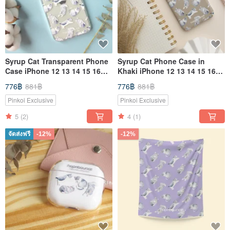
Syrup Cat Transparent Phone
Syrup Cat Phone Case in
Case iPhone 12 13 14 15 16
Khaki iPhone 12 13 14 15 16
plus pro max
plus pro max
776฿
881฿
776฿
881฿
Pinkoi Exclusive
Pinkoi Exclusive
5
(2)
4
(1)
จัดส่งฟรี
-12%
-12%