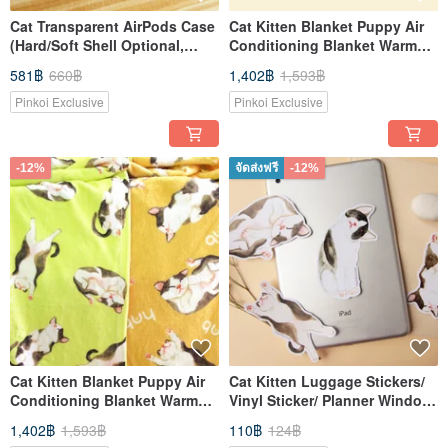
Cat Transparent AirPods Case
Cat Kitten Blanket Puppy Air
(Hard/Soft Shell Optional,
Conditioning Blanket Warm
Supports All AirPods Models)
Blanket Quilt Blanket Warm
581฿
660฿
1,402฿
1,593฿
Blanket Pet Cover
Pinkoi Exclusive
Pinkoi Exclusive
-12%
จัดส่งฟรี
-12%
Cat Kitten Blanket Puppy Air
Cat Kitten Luggage Stickers/
Conditioning Blanket Warm
Vinyl Sticker/ Planner Window
Blanket Quilt Blanket Warm
Laptop Cell Phones Bo
1,402฿
1,593฿
110฿
124฿
Blanket Pet Cover