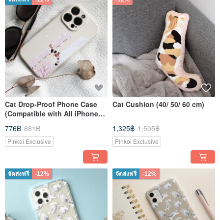
Cat Drop-Proof Phone Case
Cat Cushion (40/ 50/ 60 cm)
(Compatible with All iPhone
Series)
776฿
881฿
1,325฿
1,505฿
Pinkoi Exclusive
Pinkoi Exclusive
จัดส่งฟรี
-12%
จัดส่งฟรี
-12%