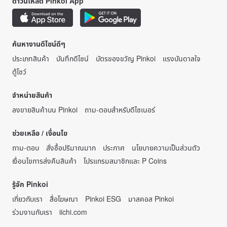
ดาวน์โหลด Pinkoi App
ค้นหางานดีไซน์ดีๆ
ประเภทสินค้า
บันทึกดีไซน์
บัตรของขวัญ Pinkoi
แรงบันดาลใจ
ตู้โชว์
จำหน่ายสินค้า
ลงขายสินค้าบน Pinkoi
ถาม-ตอบสำหรับดีไซเนอร์
ช่วยเหลือ / เงื่อนไข
ถาม-ตอบ
สั่งซื้อปริมาณมาก
ประกาศ
นโยบายความเป็นส่วนตัว
เงื่อนไขการส่งคืนสินค้า
โปรแกรมสมาชิกและ P Coins
รู้จัก Pinkoi
เกี่ยวกับเรา
สื่อโฆษณา
Pinkoi ESG
มาสคอส Pinkoi
ร่วมงานกับเรา
iichi.com