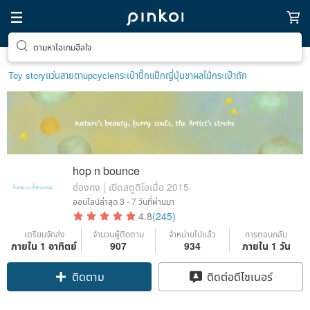
ตามหาไอเทมฮีลใจ
Toy story
แว่นสายตา
upcycle
กระเป๋าปิ๊กแป๊กญี่ปุ่น
ชาผลไม้
กระเป๋าถัก
hop n bounce
ฮ่องกง | เปิดสตูดิโอเมื่อ 2015
ออนไลน์ล่าสุด
3 - 7 วันที่ผ่านมา
4.8
(245)
เตรียมจัดส่ง
จำนวนผู้ติดตาม
จำหน่ายไปแล้ว
การตอบกลับ
Claim coupon
ภายใน 1 อาทิตย์
907
934
ภายใน 1 วัน
ติดตาม
ติดต่อดีไซเนอร์