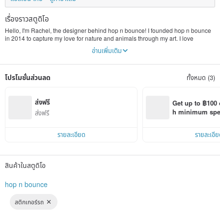
เรื่องราวสตูดิโอ
Hello, I'm Rachel, the designer behind hop n bounce! I founded hop n bounce
in 2014 to capture my love for nature and animals through my art. I love
capturing the adorable and healing beauty of our furry friends.
อ่านเพิ่มเติม
Hop n Bounce's design philosophy is "nature's beauty, furry souls, the artist's
stroke." For me, painting isn't just about creating; it's about connecting with
nature. I hope my work can bring you joy and warmth, and add a touch of color
โปรโมชั่นส่วนลด
ทั้งหมด (3)
and fun to your life.
Thank you for coming to hop n bounce, come and enjoy the beauty of nature
and art with me!
ส่งฟรี
Get up to ฿100 
h minimum spend
ส่งฟรี
Pinkoi app orde
รายละเอียด
รายละเอีย
สินค้าในสตูดิโอ
hop n bounce
สติกเกอร์รถ