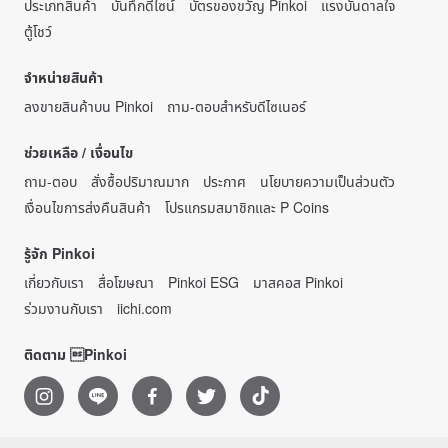
ประเภทสินค้า
บันทึกดีไซน์
บัตรของขวัญ Pinkoi
แรงบันดาลใจ
ตู้โชว์
จำหน่ายสินค้า
ลงขายสินค้าบน Pinkoi
ถาม-ตอบสำหรับดีไซเนอร์
ช่วยเหลือ / เงื่อนไข
ถาม-ตอบ
สั่งซื้อปริมาณมาก
ประกาศ
นโยบายความเป็นส่วนตัว
เงื่อนไขการส่งคืนสินค้า
โปรแกรมสมาชิกและ P Coins
รู้จัก Pinkoi
เกี่ยวกับเรา
สื่อโฆษณา
Pinkoi ESG
มาสคอส Pinkoi
ร่วมงานกับเรา
iichi.com
ติดตาม Pinkoi