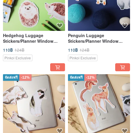
Hedgehog Luggage
Penguin Luggage
Stickers/Planner Window
Stickers/Planner Window
Laptop
Laptop
110฿
124฿
110฿
124฿
Pinkoi Exclusive
Pinkoi Exclusive
จัดส่งฟรี
-12%
จัดส่งฟรี
-12%