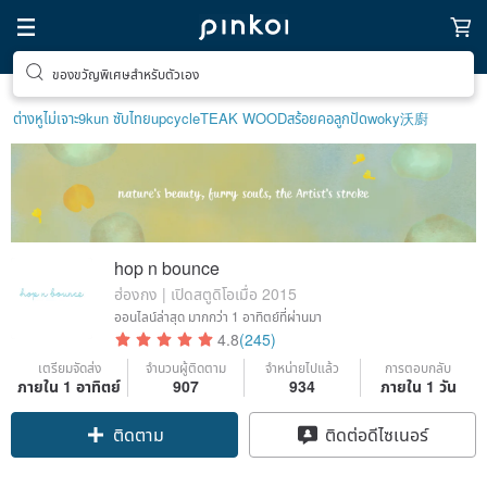
ของขวัญพิเศษสำหรับตัวเอง
ต่างหูไม่เจาะ9k
un ซับไทย
upcycle
TEAK WOOD
สร้อยคอลูกปัด
woky沃廚
hop n bounce
ฮ่องกง | เปิดสตูดิโอเมื่อ 2015
ออนไลน์ล่าสุด
มากกว่า 1 อาทิตย์ที่ผ่านมา
4.8
(245)
เตรียมจัดส่ง
จำนวนผู้ติดตาม
จำหน่ายไปแล้ว
การตอบกลับ
ภายใน 1 อาทิตย์
907
934
ภายใน 1 วัน
Claim coupon
ติดต่อดีไซเนอร์
ติดตาม