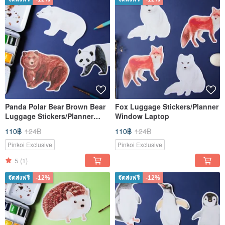
Panda Polar Bear Brown Bear
Fox Luggage Stickers/Planner
Luggage Stickers/Planner
Window Laptop
Window Laptop
110฿
124฿
110฿
124฿
Pinkoi Exclusive
Pinkoi Exclusive
5
(1)
จัดส่งฟรี
-12%
จัดส่งฟรี
-12%