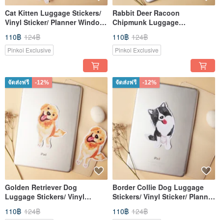
Cat Kitten Luggage Stickers/
Rabbit Deer Racoon
Vinyl Sticker/ Planner Window
Chipmunk Luggage
Laptop Cell Phones Bo
Stickers/Planner Window
110฿
124฿
110฿
124฿
Laptop
Pinkoi Exclusive
Pinkoi Exclusive
จัดส่งฟรี
-12%
จัดส่งฟรี
-12%
Golden Retriever Dog
Border Collie Dog Luggage
Luggage Stickers/ Vinyl
Stickers/ Vinyl Sticker/ Planner
Sticker/ Planner Window
Window Laptop Cell Ph
110฿
124฿
110฿
124฿
Laptop Cell