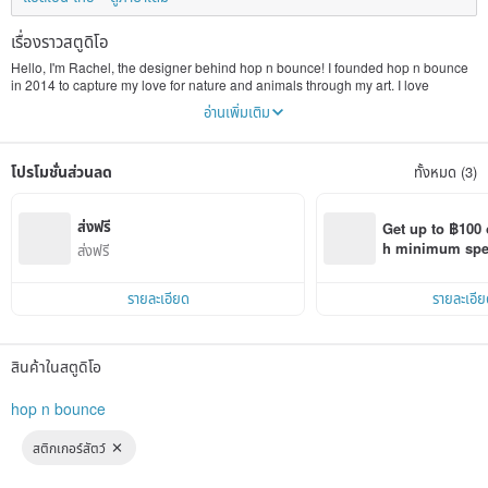
เรื่องราวสตูดิโอ
Hello, I'm Rachel, the designer behind hop n bounce! I founded hop n bounce
in 2014 to capture my love for nature and animals through my art. I love
capturing the adorable and healing beauty of our furry friends.
อ่านเพิ่มเติม
Hop n Bounce's design philosophy is "nature's beauty, furry souls, the artist's
stroke." For me, painting isn't just about creating; it's about connecting with
nature. I hope my work can bring you joy and warmth, and add a touch of color
โปรโมชั่นส่วนลด
ทั้งหมด (3)
and fun to your life.
Thank you for coming to hop n bounce, come and enjoy the beauty of nature
and art with me!
ส่งฟรี
Get up to ฿100 
h minimum spend
ส่งฟรี
Pinkoi app orde
รายละเอียด
รายละเอีย
สินค้าในสตูดิโอ
hop n bounce
สติกเกอร์สัตว์