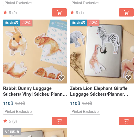
Pinkoi Exclusive
Pinkoi Exclusive
5
(2)
5
(1)
จัดส่งฟรี
-12%
จัดส่งฟรี
-12%
Rabbit Bunny Luggage
Zebra Lion Elephant Giraffe
Stickers/ Vinyl Sticker/ Planner
Luggage Stickers/Planner
Window Laptop Cell Phones
Window Laptop
110฿
124฿
110฿
124฿
Pinkoi Exclusive
Pinkoi Exclusive
5
(3)
ขายหมด