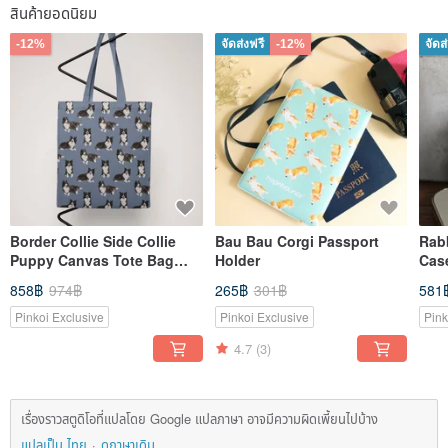
สินค้ายอดนิยม
-12%
จัดส่งฟรี
-12%
จัดส
Border Collie Side Collie
Bau Bau Corgi Passport
Rab
Puppy Canvas Tote Bag
Holder
Case
Tote Bag Canvas Bag Side
Avai
858฿
974฿
265฿
301฿
581
Backpack Trash Bag
Pinkoi Exclusive
Pinkoi Exclusive
Pink
4.7
(3)
เรื่องราวสตูดิโอที่แปลโดย Google แปลภาษา อาจมีความผิดเพี้ยนไปบ้าง
แปลเป็น ไทย
ดูภาษาเดิม