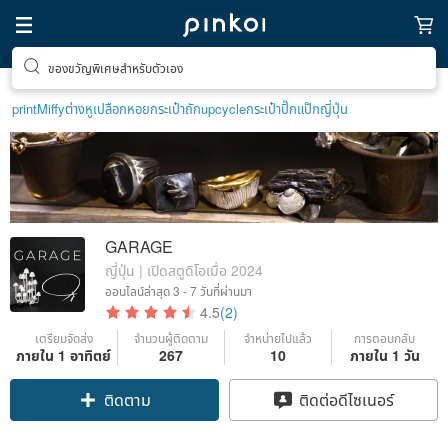
ตามหาไอเทมฮีลใจ
print
Miffy
ต่างหูเปลือกหอย
กระเป๋าถัก
upcycle
กระเป๋าปิ๊กแป๊กญี่ปุ่น
GARAGE
ญี่ปุ่น | เปิดสตูดิโอเมื่อ 2024
ออนไลน์ล่าสุด
3 - 7 วันที่ผ่านมา
4.5
(2)
เตรียมจัดส่ง
จำนวนผู้ติดตาม
จำหน่ายไปแล้ว
การตอบกลับ
ภายใน 1 อาทิตย์
267
10
ภายใน 1 วัน
Claim coupon
ติดต่อดีไซเนอร์
ติดตาม