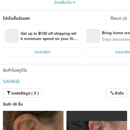
อ่านเพิ่มเติม
โปรโมชั่นส่วนลด
ทั้งหมด (2)
Bring home cro
Get up to ฿100 off shipping wit
n with ease
h minimum spend on your first 
Enjoy discounted
Pinkoi app order within 7 days!
ct cross-border 
รายละเอียด
รายละเอีย
แรงบันดาลใจสำหรับผลงานของ GARAGE มาจากความงามตามธรรมชาติและระบบนิเวศที่น่า
สนใจของสิ่งใกล้ตัวอย่างเห็ดและราเมือก
เราใส่ใจในรายละเอียดเพื่อให้ผลงานมีความสมจริง แต่ก็ยังคงความสามารถในการนำมาทำเป็น
สินค้าในสตูดิโอ
เครื่องประดับที่สวมใส่ได้ทุกวัน
ผลงานของ GARAGE ถือกำเนิดขึ้นจากจุดบรรจบของสองธีมอันยิ่งใหญ่ ได้แก่:
GARAGE
"ความงามอันน่าทึ่งที่พืชและทิวทัศน์รอบตัวเราเผยให้เห็นเป็นครั้งคราว"
"กระแสอันยิ่งใหญ่ของวัฒนธรรมเครื่องประดับที่มนุษย์ถักทอมาตั้งแต่สมัยโบราณ"
กรองข้อมูล ( 0 )
ลำดับ
สินค้า 49 ชิ้น