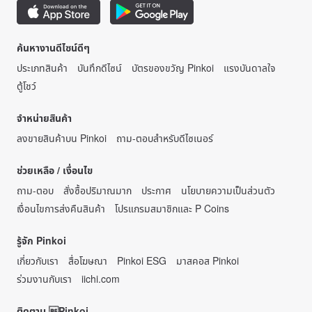
ค้นหางานดีไซน์ดีๆ
ประเภทสินค้า
บันทึกดีไซน์
บัตรของขวัญ Pinkoi
แรงบันดาลใจ
ตู้โชว์
จำหน่ายสินค้า
ลงขายสินค้าบน Pinkoi
ถาม-ตอบสำหรับดีไซเนอร์
ช่วยเหลือ / เงื่อนไข
ถาม-ตอบ
สั่งซื้อปริมาณมาก
ประกาศ
นโยบายความเป็นส่วนตัว
เงื่อนไขการส่งคืนสินค้า
โปรแกรมสมาชิกและ P Coins
รู้จัก Pinkoi
เกี่ยวกับเรา
สื่อโฆษณา
Pinkoi ESG
มาสคอส Pinkoi
ร่วมงานกับเรา
iichi.com
ติดตาม Pinkoi