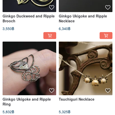
Ginkgo Duckweed and Ripple
Ginkgo Ukigoke and Ripple
Brooch
Necklace
3,550฿
6,340฿
Ginkgo Ukigoke and Ripple
Tsuchiguri Necklace
Ring
5,832฿
5,325฿