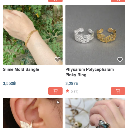
Slime Mold Bangle
Physarum Polycephalum
Pinky Ring
3,550฿
3,297฿
5
(1)