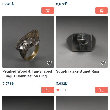
6,340฿
5,072฿
Petrified Wood & Fan-Shaped
Sugi-hiratake Signet Ring
Fungus Combination Ring
5,579฿
5,832฿
4
(1)