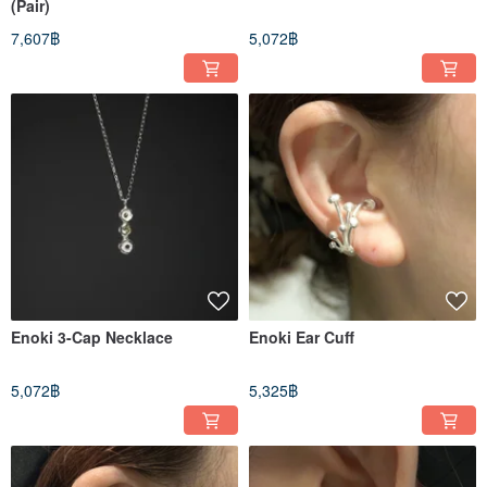
(Pair)
7,607฿
5,072฿
Enoki 3-Cap Necklace
Enoki Ear Cuff
5,072฿
5,325฿