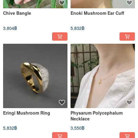
Chive Bangle
Enoki Mushroom Ear Cuff
3,804฿
5,832฿
Eringi Mushroom Ring
Physarum Polycephalum
Necklace
5,832฿
3,550฿