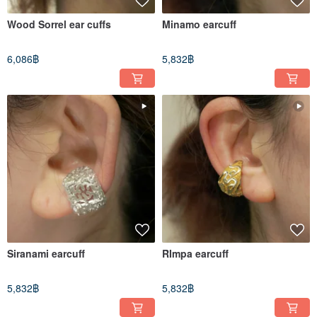
Wood Sorrel ear cuffs
Minamo earcuff
6,086฿
5,832฿
Siranami earcuff
RImpa earcuff
5,832฿
5,832฿