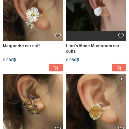
Marguerite ear cuff
Lion's Mane Mushroom ear
cuffs
6,086฿
6,086฿