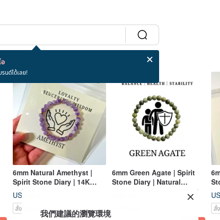
โอ
บรนด์ได้เลย!
6mm Natural Amethyst |
6mm Green Agate | Spirit
6m
Spirit Stone Diary | 14K
Stone Diary | Natural
St
Bracelet | Attract
Crystal 14K Bracelet |
Cr
US$ 48.11
US$ 48.11
US
Benefactors and Good
Guarding Wealth and
En
สั่งทำพิเศษ
สั่งทำพิเศษ
สั
Fortune
Health
Po
我們建議的瀏覽環境