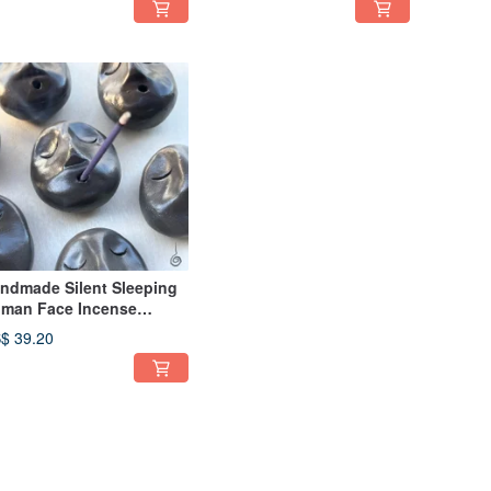
ndmade Silent Sleeping
man Face Incense
lder | Home Decor |
$ 39.20
ulpting Clay