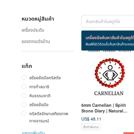
หมวดหมู่สินค้า
เครื่องประดับ
สินค้า 9 ชิ้น
เครื่องมือค้นหาสินค้าในสตูดิ
ของตกแต่งบ้าน
พิมพ์คีย์เวิร์ดแล้วค้นหาสินค้าของแ
แท็ก
สร้อยข้อมือคริสตัล
การทำสมาธิ
หินธรรมชาติ
สร้อยข้อมือ
6mm Carnelian | Spirit
Stone Diary | Natural
คริสตัลรักษาเสถียรภาพ
Crystal 14K Bracelet |
US$ 48.11
ทางอารมณ์
Enhance Courage,
สั่งทำพิเศษ
Confidence, and Action
แสดงเพิ่มเติม