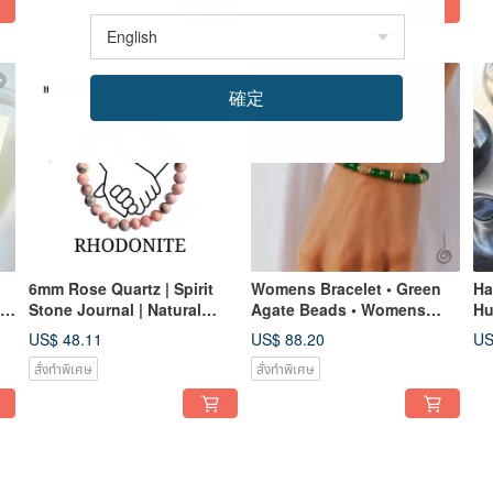
確定
6mm Rose Quartz | Spirit
Womens Bracelet • Green
Ha
l
Stone Journal | Natural
Agate Beads • Womens
Hu
 |
Crystal 14K Gold Filled
Jewelry • Gift for Her
Ho
US$ 48.11
US$ 88.20
US
Bracelet | Healing
Sc
สั่งทำพิเศษ
สั่งทำพิเศษ
Emotional Wounds, Love &
Restoration