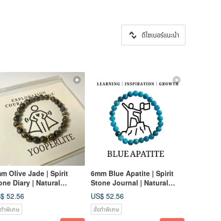
ดีไซเนอร์แนะนำ
m Olive Jade | Spirit
6mm Blue Apatite | Spirit
one Diary | Natural
Stone Journal | Natural
ystal 14K Bracelet |
Crystal 14K Gold Bracelet |
$ 52.56
US$ 52.56
ergy for Exploring New
Aid for Growth and
่งทำพิเศษ
สั่งทำพิเศษ
ssibilities
Progress