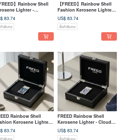
REED】Rainbow Shell
【FREED】Rainbow Shell
rosene Lighter -
Fashion Kerosene Lighter -
idescent Shell, Custom
Pink Rainbow Shell (Gold)
$ 83.74
US$ 83.74
graving, Father's Day
Custom Engraving
่งทำพิเศษ
สั่งทำพิเศษ
ft
EED Rainbow Shell
FREED Rainbow Shell
shion Kerosene Lighter -
Kerosene Lighter - Cloud
ep Blue Iridescent Shell
Blue Shell - Custom
$ 83.74
US$ 83.74
ilver) Custom Engraving
Engraving - Boyfriend Gift
่งทำพิเศษ
สั่งทำพิเศษ