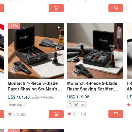
-15%
e
Monarch 4-Piece 5-Blade
Monarch 4-Piece 5-Blade
FR
Razor Shaving Set Men's
Razor Shaving Set Men
Af
Safety Razor Grooming Gift
Safety Razor Grooming Gift
US$ 119.38
US
US$ 101.48
US$ 119.38
สั่งทำพิเศษ
สั่งทำพิเศษ
5
(113)
5
(392)