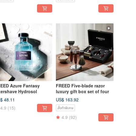
EED Azure Fantasy
FREED Five-blade razor
tershave Hydrosol
luxury gift box set of four
$ 48.11
US$ 163.92
4.9
(15)
สั่งทำพิเศษ
4.9
(92)