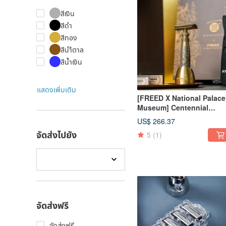
สีเงิน
สีดำ
สีทอง
สีนำ้ตาล
สีน้ำเงิน
แสดงเพิ่มเติม
[FREED X National Palace
Museum] Centennial
Limited Edition - Double-
US$ 266.37
Edge Four-Piece Set
จัดส่งไปยัง
5
(1)
จัดส่งฟรี
จัดส่งฟรี