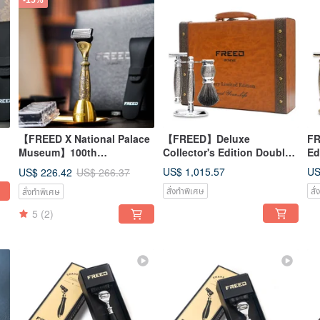
-15%
【FREED X National Palace
【FREED】Deluxe
FR
Museum】100th
Collector's Edition Double
Ed
Anniversary Limited Edition
Edge Razor Gift Set - Nickel
Gi
US$ 1,015.57
US
US$ 226.42
US$ 266.37
4-Piece Shavin
Plated Engraved
Et
สั่งทำพิเศษ
สั
สั่งทำพิเศษ
Customizable Engraving
Pr
5
(2)