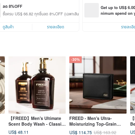
ลด 8%OFF
Get up to US$ 6.00
nimum spend on yo
ซื้อครบ US$ 66.82 ทุกชิ้นลด 8%OFF (เฉพาะสินค้าที่ร่วมรายการ)
order within 7 day
ดูสินค้า
รายละเอียด
รายละเอี
-30%
【FREED】Men's Ultimate
FREED - Men's Ultra-
【
Scent Body Wash - Classic
Moisturizing Top-Grain
Be
ap
Sandalwood 500ML
Nappa Leather Bifold
Bu
US$ 48.11
US
US$ 114.75
US$ 163.92