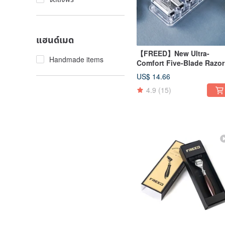
แฮนด์เมด
【FREED】New Ultra-
Handmade items
Comfort Five-Blade Razor
Refills (4 Pack) / Per Box -
US$ 14.66
Customizable Engraving f
4.9
(15)
Gifting