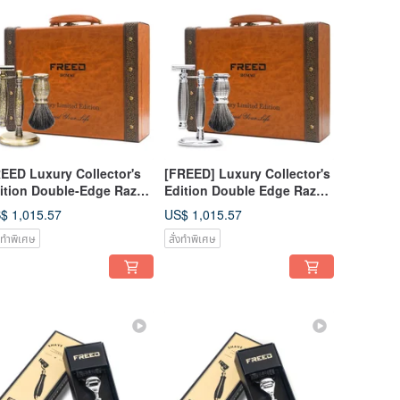
EED Luxury Collector's
[FREED] Luxury Collector's
ition Double-Edge Razor
Edition Double Edge Razor
ft Set - Antique Bronze
Gift Set - Grenade Model
$ 1,015.57
US$ 1,015.57
ched Floral Design
with Custom Engraving
่งทำพิเศษ
สั่งทำพิเศษ
omotion