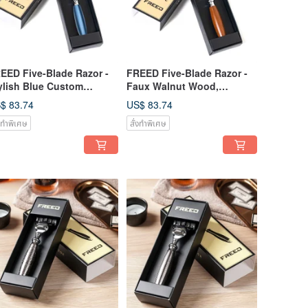
EED Five-Blade Razor -
FREED Five-Blade Razor -
ylish Blue Custom
Faux Walnut Wood,
graving Gift
Custom Engraving, Father's
$ 83.74
US$ 83.74
commendation
Day Gift
่งทำพิเศษ
สั่งทำพิเศษ