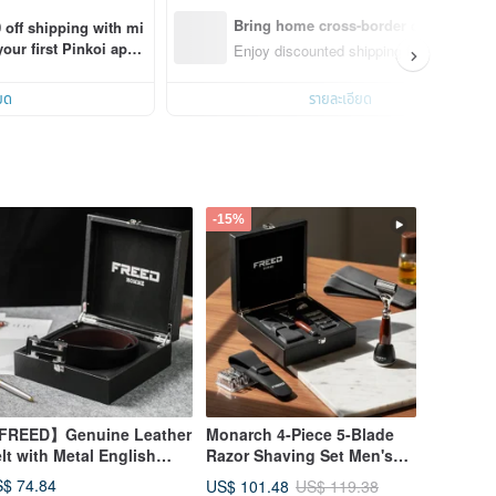
Bring home cross-border design with
 off shipping with mi
ur first Pinkoi app 
Enjoy discounted shipping for select cro
s!
ยด
รายละเอียด
-15%
FREED】Genuine Leather
Monarch 4-Piece 5-Blade
lt with Metal English
Razor Shaving Set Men's
ckle | Leather | Business
Safety Razor Grooming Gift
$ 74.84
US$ 101.48
US$ 119.38