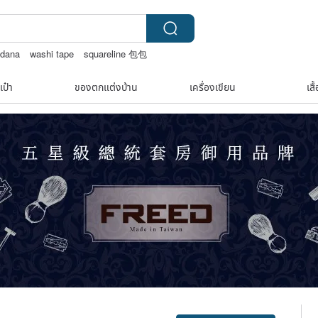
ndana
washi tape
squareline 包包
นเทจ￼
เป๋า
ของตกแต่งบ้าน
เครื่องเขียน
เสื