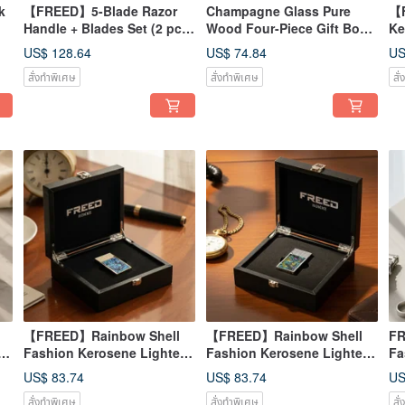
k
【FREED】5-Blade Razor
Champagne Glass Pure
【F
Handle + Blades Set (2 pcs)
Wood Four-Piece Gift Box
Ke
- Custom Engraving -
Birthday Gift
Ir
US$ 128.64
US$ 74.84
US
Father's Day Gift
En
สั่งทำพิเศษ
สั่งทำพิเศษ
สั
Gi
【FREED】Rainbow Shell
【FREED】Rainbow Shell
FR
 -
Fashion Kerosene Lighter -
Fashion Kerosene Lighter -
Fa
Deep Blue Iridescent (Gold)
Iridescent Shell (Silver)
De
US$ 83.74
US$ 83.74
US
Custom Engraving
Custom Engraving
(S
สั่งทำพิเศษ
สั่งทำพิเศษ
สั