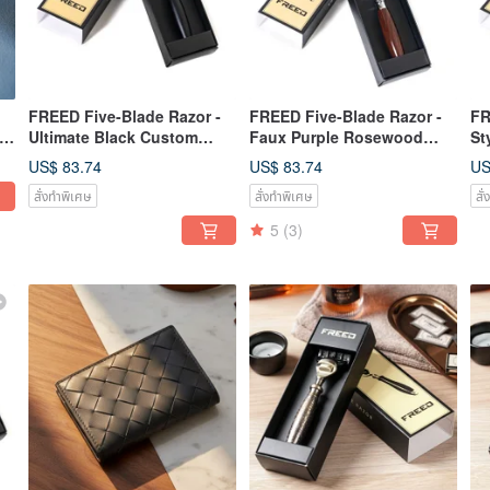
FREED Five-Blade Razor -
FREED Five-Blade Razor -
FR
Ultimate Black Custom
Faux Purple Rosewood
St
Engraving Gift
Customizable Engraving
En
US$ 83.74
US$ 83.74
US
or
Promotion Gift
Re
สั่งทำพิเศษ
สั่งทำพิเศษ
สั
5
(3)