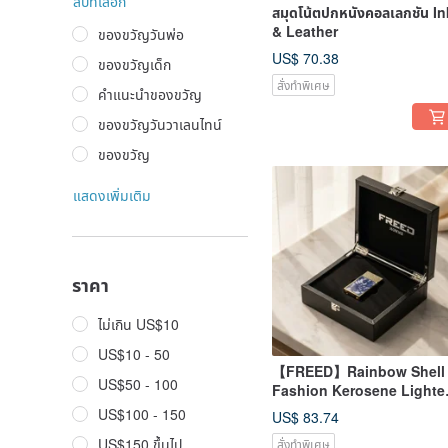
ลบที่เลือก
สมุดโน้ตปกหนังคอลเลกชัน In
& Leather
ของขวัญวันพ่อ
US$ 70.38
ของขวัญเด็ก
สั่งทำพิเศษ
คำแนะนำของขวัญ
ของขวัญวันวาเลนไทน์
ของขวัญ
แสดงเพิ่มเติม
ราคา
ไม่เกิน US$10
US$10 - 50
【FREED】Rainbow Shell
US$50 - 100
Fashion Kerosene Lighter
Misty Blue Shell (Gold)
US$100 - 150
US$ 83.74
Custom Engraving
US$150 ขึ้นไป
สั่งทำพิเศษ