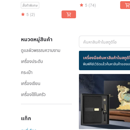
4-Piece Shavin
Gift Box
5
(74)
สั่งทำพิเศษ
5
(2)
หมวดหมู่สินค้า
ดูแลผิวพรรณความงาม
สินค้า 173 ชิ้น
เครื่องมือค้นหาสินค้าในสตูดิ
เครื่องประดับ
พิมพ์คีย์เวิร์ดแล้วค้นหาสินค้าของแ
กำหนดเอง
กระเป๋า
เครื่องเขียน
เครื่องใช้ในครัว
แท็ก