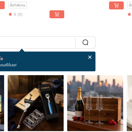
Custom Engraving
Wallet - Black. Wallets for
Gi
สั่งทำพิเศษ
สั
Essential Oil
Men. Birthday Gift.
5
(5)
โอ
บรนด์ได้เลย!