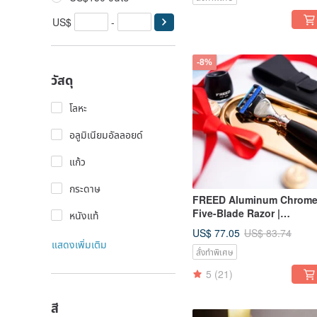
US$
-
-8%
วัสดุ
โลหะ
อลูมิเนียมอัลลอยด์
แก้ว
กระดาษ
FREED Aluminum Chrom
Five-Blade Razor |
หนังแท้
Personalized Engraving |
US$ 77.05
US$ 83.74
Birthday Gift
แสดงเพิ่มเติม
สั่งทำพิเศษ
5
(21)
สี