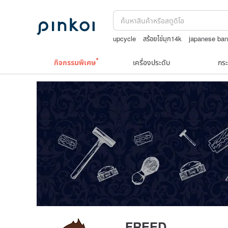
upcycle
สร้อยไข่มุก14k
japanese ba
แว่นตาเด็ก
กระเป๋าถัก
สร้อยคอทองคำวิ
กิจกรรมพิเศษ
เครื่องประดับ
กระ
FREED