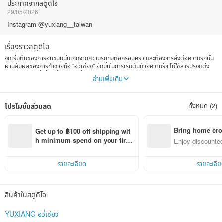
ประกาศจากสตูดิโอ
29/05/2026
Instagram @yuxiang__taiwan
เรื่องราวสตูดิโอ
จุดเริ่มต้นของการอบขนมนั้นเกิดจากความรักที่มีต่อครอบครัว และต้องการส่งต่อความรักนั้น
ผ่านสัมผัสของการทำด้วยมือ "อวี่เซียง" ยึดมั่นในการเริ่มต้นด้วยความรัก ไม่ใช้สารปรุงแต่ง
สังเคราะห์ใดๆ ทั้งสิ้น เพื่อส่งมอบทั้งสุขภาพและความอร่อยไปสู่คุณและคนที่คุณรัก
อ่านเพิ่มเติม
Instagram @yuxiang__taiwan
โปรโมชั่นส่วนลด
ทั้งหมด (2)
Bring home cro
Get up to ฿100 off shipping wit
n with ease
h minimum spend on your first 
Enjoy discounted
Pinkoi app order within 7 days!
ct cross-border 
รายละเอียด
รายละเอีย
สินค้าในสตูดิโอ
YUXIANG อวี่เซียง