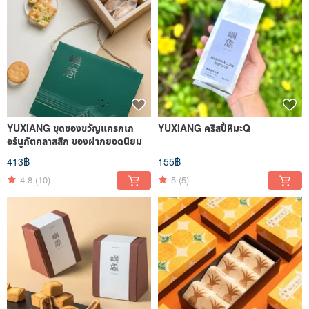
YUXIANG ชุดของขวัญแครกเก
YUXIANG คริสปี้หิมะQ
อร์นูกัตคลาสสิก ของฝากยอดนิยม
413฿
155฿
4.8
(10)
5
(5)