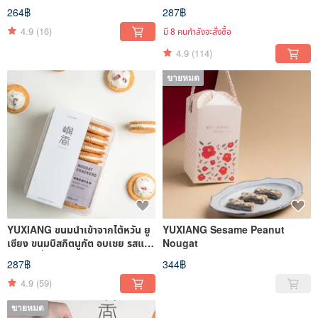
264฿
287฿
4.9
(16)
มี 8 คนกำลังจะสั่งซื้อ
4.9
(114)
ขายหมด
YUXIANG ขนมนำเข้าจากไต้หวัน ยู
YUXIANG Sesame Peanut
เซียง ขนมบิสกิตนูกัต อบเชย รสแค
Nougat
รนเบอร์รี่
287฿
344฿
4.9
(59)
ขายหมด