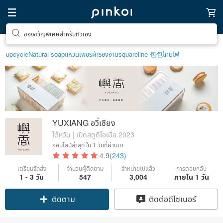
ของขวัญพิเศษสำหรับตัวเอง
upcycle
Natural soap
แหวนเพชร
ผ้ารองจาน
squareline 包包
โคมไฟ
YUXIANG อวี่เซียง
ไต้หวัน | เปิดสตูดิโอเมื่อ 2023
ออนไลน์ล่าสุด
ใน 1 วันที่ผ่านมา
4.9
(243)
เตรียมจัดส่ง
จำนวนผู้ติดตาม
จำหน่ายไปแล้ว
การตอบกลับ
1 - 3 วัน
547
3,004
ภายใน 1 วัน
ติดตาม
ติดต่อดีไซเนอร์