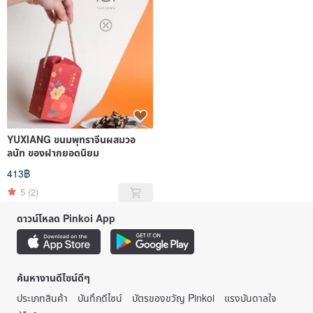
YUXIANG ขนมพุทราจีนผสมวอ
ลนัท ของฝากยอดนิยม
413฿
5
(2)
ดาวน์โหลด Pinkoi App
ค้นหางานดีไซน์ดีๆ
ประเภทสินค้า
บันทึกดีไซน์
บัตรของขวัญ Pinkoi
แรงบันดาลใจ