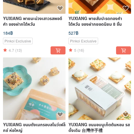
YUXIANG พายมะม่วงเสาวรสพอดี
YUXIANG พายสับปะรดทองคำ
คำ ของฝากไต้หวัน
ไต้หวัน ของฝากยอดนิยม 8 ชิ้น
184฿
527฿
Pinkoi Exclusive
Pinkoi Exclusive
4.7
(13)
5
(16)
YUXIANG ขนมตังเมกรอบสโนว์เฟล็
YUXIANG ขนมอบนูเก็ตต้นหอม รส
กซ์ ห่อใหญ่
ดั้งเดิม 台灣伴手禮