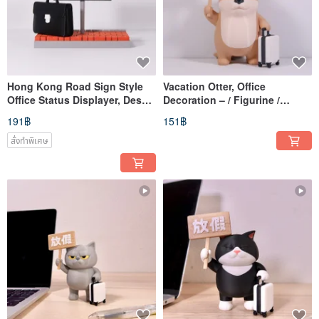
Hong Kong Road Sign Style
Vacation Otter, Office
Office Status Displayer, Desk
Decoration – / Figurine /
Decoration - Model / Orn
Ornament / Collectible / 3D
191฿
151฿
สั่งทำพิเศษ