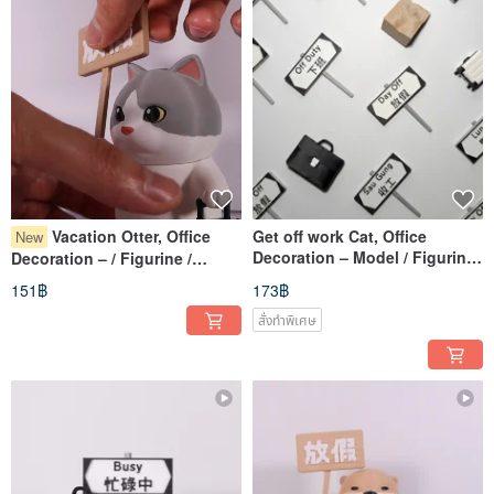
Vacation Otter, Office
Get off work Cat, Office
New
Decoration – Model / Figurine
Decoration – / Figurine /
/ Collectible / 3D
Ornament / Collectible / 3D
151฿
173฿
สั่งทำพิเศษ