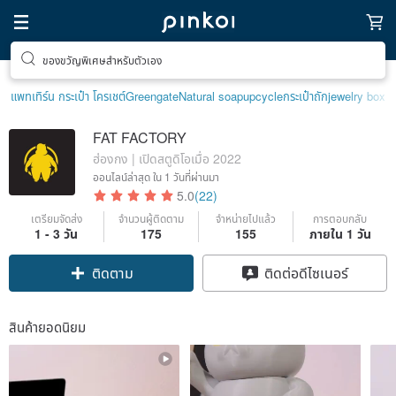
ของขวัญพิเศษสำหรับตัวเอง
แพทเทิร์น กระเป๋า โครเชต์
Greengate
Natural soap
upcycle
กระเป๋าถัก
jewelry box
FAT FACTORY
ฮ่องกง | เปิดสตูดิโอเมื่อ 2022
ออนไลน์ล่าสุด
ใน 1 วันที่ผ่านมา
5.0
(22)
เตรียมจัดส่ง
จำนวนผู้ติดตาม
จำหน่ายไปแล้ว
การตอบกลับ
1 - 3 วัน
175
155
ภายใน 1 วัน
ติดตาม
ติดต่อดีไซเนอร์
สินค้ายอดนิยม