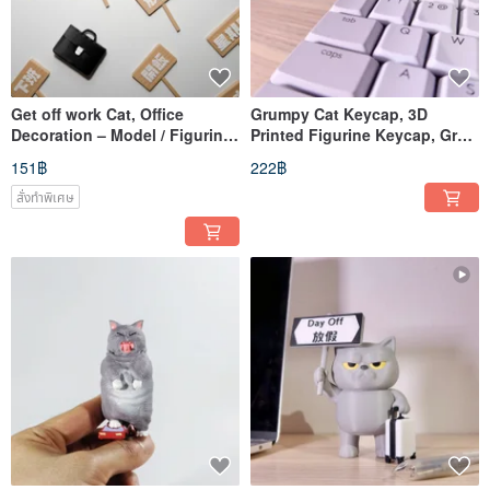
Get off work Cat, Office
Grumpy Cat Keycap, 3D
Decoration – Model / Figurine
Printed Figurine Keycap, Gray
/ Collectible / 3D
Cat with Moody Expression
151฿
222฿
สั่งทำพิเศษ