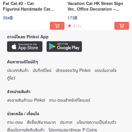
Fat Cat #2 - Cat
Vacation Cat HK Street Sign
Figurine.Handmade Cat
Ver., Office Decoration –
Ornament.Cat
Figurine / Collectible
354฿
173฿
Gifts.Chubby.Chonker
5
(1)
ดาวน์โหลด Pinkoi App
ค้นหางานดีไซน์ดีๆ
ประเภทสินค้า
บันทึกดีไซน์
บัตรของขวัญ Pinkoi
แรงบันดาลใจ
ตู้โชว์
จำหน่ายสินค้า
ลงขายสินค้าบน Pinkoi
ถาม-ตอบสำหรับดีไซเนอร์
ช่วยเหลือ / เงื่อนไข
ถาม-ตอบ
สั่งซื้อปริมาณมาก
ประกาศ
นโยบายความเป็นส่วนตัว
เงื่อนไขการส่งคืนสินค้า
โปรแกรมสมาชิกและ P Coins