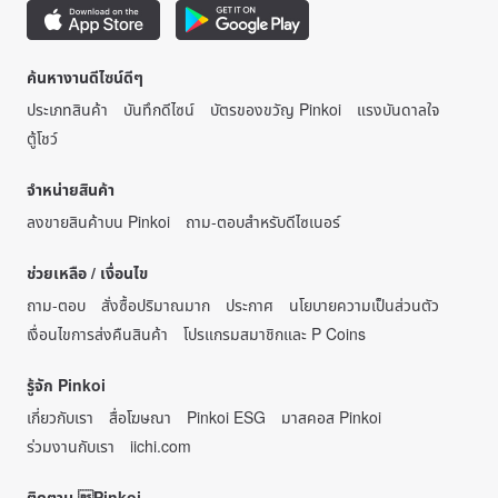
ค้นหางานดีไซน์ดีๆ
ประเภทสินค้า
บันทึกดีไซน์
บัตรของขวัญ Pinkoi
แรงบันดาลใจ
ตู้โชว์
จำหน่ายสินค้า
ลงขายสินค้าบน Pinkoi
ถาม-ตอบสำหรับดีไซเนอร์
ช่วยเหลือ / เงื่อนไข
ถาม-ตอบ
สั่งซื้อปริมาณมาก
ประกาศ
นโยบายความเป็นส่วนตัว
เงื่อนไขการส่งคืนสินค้า
โปรแกรมสมาชิกและ P Coins
รู้จัก Pinkoi
เกี่ยวกับเรา
สื่อโฆษณา
Pinkoi ESG
มาสคอส Pinkoi
ร่วมงานกับเรา
iichi.com
ติดตาม Pinkoi