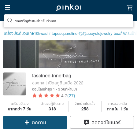
ของขวัญพิเศษสำหรับตัวเอง
เครื่องประดับวินเทจ10k
washi tape
squareline 包包
upcycle
jewelry box
ถักกระเป๋า
fascinee-innerbag
ฮ่องกง | เปิดสตูดิโอเมื่อ 2022
ออนไลน์ล่าสุด
1 - 3 วันที่ผ่านมา
4.7
(27)
เตรียมจัดส่ง
จำนวนผู้ติดตาม
จำหน่ายไปแล้ว
การตอบกลับ
มากกว่า 7 วัน
318
258
ภายใน 1 วัน
ติดตาม
ติดต่อดีไซเนอร์