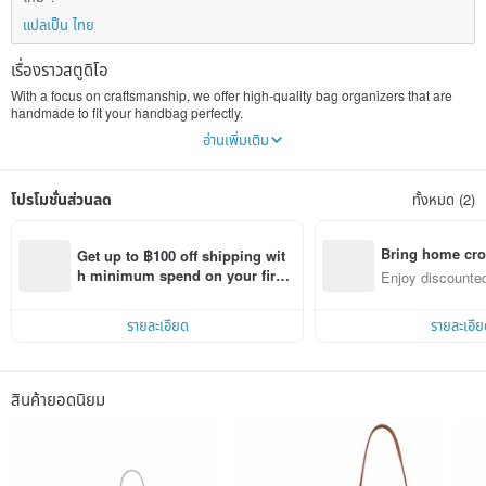
แปลเป็น ไทย
เรื่องราวสตูดิโอ
With a focus on craftsmanship, we offer high-quality bag organizers that are
handmade to fit your handbag perfectly.
อ่านเพิ่มเติม
We also use the finest felt imported from Seoul which is a human-friendly
material that does not contain any harmful substances to manufacture all the
inner bags in Hong Kong manually. We DO NOT use industrial laser cutting
โปรโมชั่นส่วนลด
ทั้งหมด (2)
which may produces various harmful substances and remains on the fabric.
With a well-matched color range, Fascinee is a place where you can find the
unique and safe essentials to protect your handbags.
Bring home cro
Get up to ฿100 off shipping wit
n with ease
h minimum spend on your first 
Enjoy discounted
The high-quality felt has a soft hand feeling soft and light weighted but at the
Pinkoi app order within 7 days!
ct cross-border 
same time provide appropriate thickness.
รายละเอียด
รายละเอีย
สินค้ายอดนิยม