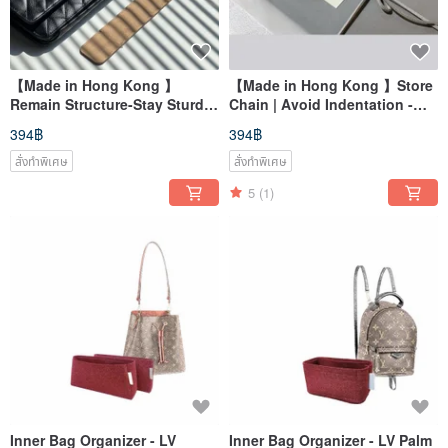
【Made in Hong Kong 】
【Made in Hong Kong 】Store
Remain Structure-Stay Sturdy
Chain | Avoid Indentation -
- Bag Base Shaper
Bag Chain Protector
394฿
394฿
สั่งทำพิเศษ
สั่งทำพิเศษ
5
(1)
Inner Bag Organizer - LV
Inner Bag Organizer - LV Palm