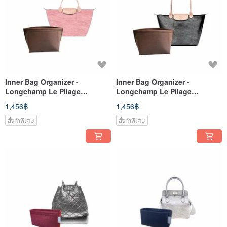
Inner Bag Organizer -
Inner Bag Organizer -
Longchamp Le Pliage
Longchamp Le Pliage
Original/Green (Short Handle)
Original/Green (Long Handle)
1,456฿
1,456฿
S
L
สั่งทำพิเศษ
สั่งทำพิเศษ