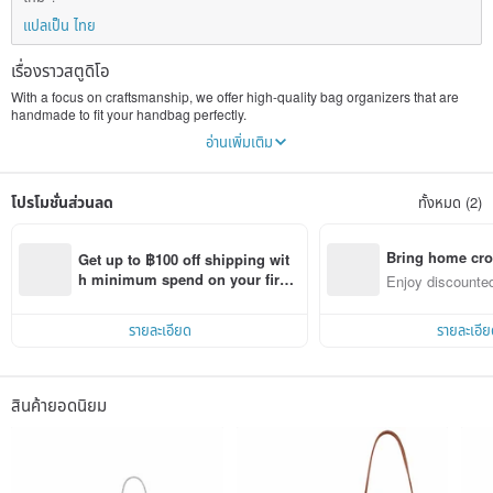
แปลเป็น ไทย
เรื่องราวสตูดิโอ
With a focus on craftsmanship, we offer high-quality bag organizers that are
handmade to fit your handbag perfectly.
อ่านเพิ่มเติม
We also use the finest felt imported from Seoul which is a human-friendly
material that does not contain any harmful substances to manufacture all the
inner bags in Hong Kong manually. We DO NOT use industrial laser cutting
โปรโมชั่นส่วนลด
ทั้งหมด (2)
which may produces various harmful substances and remains on the fabric.
With a well-matched color range, Fascinee is a place where you can find the
unique and safe essentials to protect your handbags.
Bring home cro
Get up to ฿100 off shipping wit
n with ease
h minimum spend on your first 
Enjoy discounted
The high-quality felt has a soft hand feeling soft and light weighted but at the
Pinkoi app order within 7 days!
ct cross-border 
same time provide appropriate thickness.
รายละเอียด
รายละเอีย
สินค้ายอดนิยม