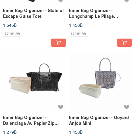
Inner Bag Organizer - State of
Inner Bag Organizer -
Escape Guise Tote
Longchamp Le Pliage
Original/Green (Long Handle)
1,545฿
1,456฿
M
สั่งทำพิเศษ
สั่งทำพิเศษ
Inner Bag Organizer -
Inner Bag Organizer - Goyard
Balenciaga A6 Papier Zip
Anjou Mini
Around
1,279฿
1,456฿