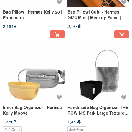
Bag Pillow | Hermes Kelly 28 |
Bag Pillow| Cubi - Hermes
Protection
2424 Mini | Memory Foam |
Protection
2,164฿
2,164฿
Inner Bag Organizer - Hermes
Handmade Bag Organizer-THE
Kelly Moove
ROW N/S Park Large Textured-
leather Tote
1,456฿
1,456฿
สั่งทำพิเศษ
สั่งทำพิเศษ