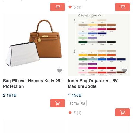
5
(1)
Bag Pillow | Hermes Kelly 25 |
Inner Bag Organizer - BV
Protection
Medium Jodie
2,164฿
1,456฿
สั่งทำพิเศษ
5
(1)