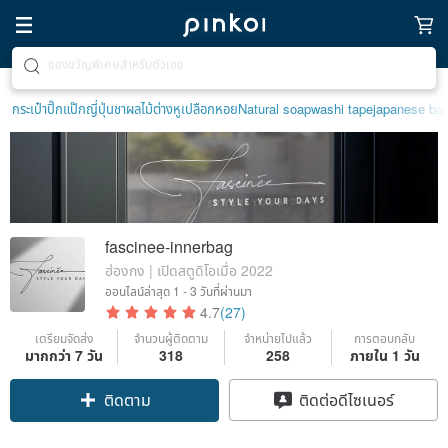
ตามหาไอเทมฮีลใจ
กระเป๋าปิ๊กแป๊กญี่ปุ่น
ชาผลไม้
ต่างหูเปลือกหอย
Natural soap
washi tape
japanese ba
fascinee-innerbag
ฮ่องกง | เปิดสตูดิโอเมื่อ 2022
ออนไลน์ล่าสุด
1 - 3 วันที่ผ่านมา
4.7
(27)
เตรียมจัดส่ง
จำนวนผู้ติดตาม
จำหน่ายไปแล้ว
การตอบกลับ
มากกว่า 7 วัน
318
258
ภายใน 1 วัน
ติดตาม
ติดต่อดีไซเนอร์