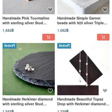
Handmade Pink Tourmaline
Handmade Simple Garnet
with sterling silver Stud
beads with 925 silver Triple
Earring, Birth stone for Oct
Bracelet, January Birthstone
1,682฿
1,682฿
จัดส่งฟรี
จัดส่งฟรี
Handmade Herkimer diamond
Handmade Beautiful Topaz
with sterling silver Stud
Drop with Herkimer diamond
Earring, April Birthstone
Earring, November Birthstone
1,545฿
1,239฿