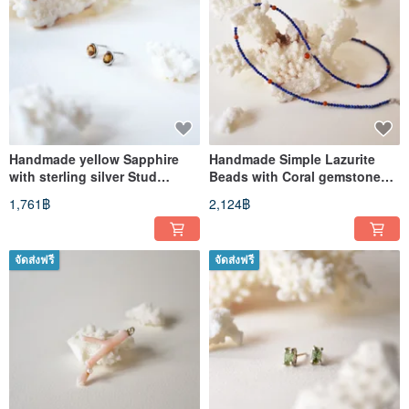
Handmade yellow Sapphire
Handmade Simple Lazurite
with sterling silver Stud
Beads with Coral gemstone
Earring, September Birthstone
Necklace,September
1,761฿
2,124฿
Birthstone
จัดส่งฟรี
จัดส่งฟรี