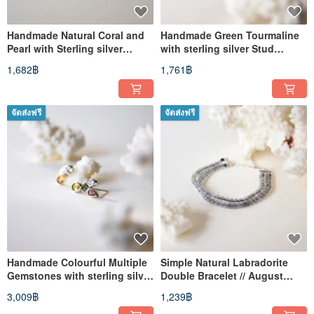
Handmade Natural Coral and
Handmade Green Tourmaline
Pearl with Sterling silver
with sterling silver Stud
Pendant , March Birthstone
Earring, October Birthstone
1,682฿
1,761฿
จัดส่งฟรี
จัดส่งฟรี
Handmade Colourful Multiple
Simple Natural Labradorite
Gemstones with sterling silver
Double Bracelet // August
Stud Earring
birthstone
3,009฿
1,239฿