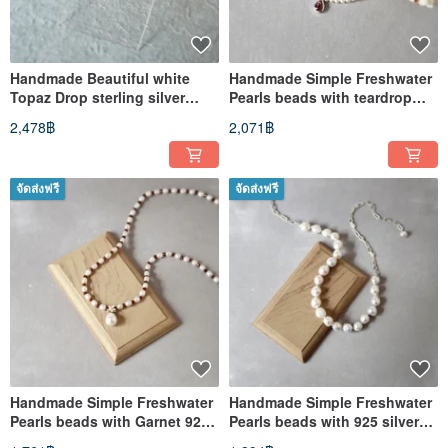
Handmade Beautiful white
Handmade Simple Freshwater
Topaz Drop sterling silver
Pearls beads with teardrop
Earrings, Bridal Earrings
Garnet 925 silver Necklace
2,478฿
2,071฿
จัดส่งฟรี
จัดส่งฟรี
Handmade Simple Freshwater
Handmade Simple Freshwater
Pearls beads with Garnet 925
Pearls beads with 925 silver
silver Necklace
Necklace