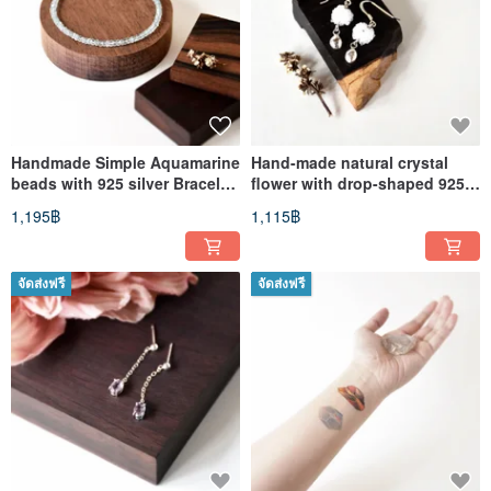
Handmade Simple Aquamarine
Hand-made natural crystal
beads with 925 silver Bracelet,
flower with drop-shaped 925
Birth stone for March
Silver dangling earrings //
1,195฿
1,115฿
natural Gemstone
จัดส่งฟรี
จัดส่งฟรี