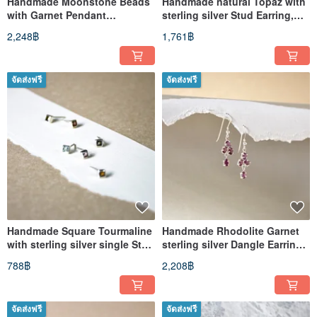
Handmade Moonstone Beads
Handmade natural Topaz with
with Garnet Pendant
sterling silver Stud Earring,
Necklace, Birthstone for June
November Birthstone
2,248฿
1,761฿
จัดส่งฟรี
จัดส่งฟรี
Handmade Square Tourmaline
Handmade Rhodolite Garnet
with sterling silver single Stud
sterling silver Dangle Earring,
Earring
January Birthstone
788฿
2,208฿
จัดส่งฟรี
จัดส่งฟรี