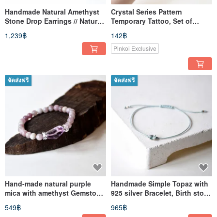
Handmade Natural Amethyst
Crystal Series Pattern
Stone Drop Earrings // Natural
Temporary Tattoo, Set of
Gemstone// February Stone
Seven, Crystal Temporary
1,239฿
142฿
Tattoo
Pinkoi Exclusive
จัดส่งฟรี
จัดส่งฟรี
Hand-made natural purple
Handmade Simple Topaz with
mica with amethyst Gemstone
925 silver Bracelet, Birth stone
bracelet // Natural Gemstone
for November
549฿
965฿
personality bracelet