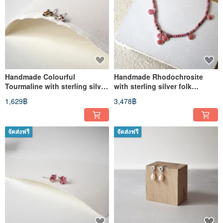
Handmade Colourful
Handmade Rhodochrosite
Tourmaline with sterling silver
with sterling silver folk
Stud Earring, Oct Birthstone
necklace
1,629฿
3,478฿
จัดส่งฟรี
จัดส่งฟรี