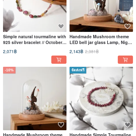
Simple natural tourmaline with
Handmade Mushroom theme
925 silver bracelet // October
LED bell jar glass Lamp, Night
birthday stone
Light
2,071฿
2,143฿
2,381฿
-10%
จัดส่งฟรี
Handmade Mushroom theme
Handmade Simple Tourmaline