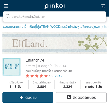
ตามหาไอเทมฮีลใจ
แว่นสายตา
กระเป๋าปิ๊กแป๊กญี่ปุ่น
TEAK WOOD
กระเป๋าถัก
ต่างหูเปลือกหอย
jewelry bo
Elfland174
ฮ่องกง | เปิดสตูดิโอเมื่อ 2014
ออนไลน์ล่าสุด
มากกว่า 1 อาทิตย์ที่ผ่านมา
4.9
(791)
เตรียมจัดส่ง
จำนวนผู้ติดตาม
จำหน่ายไปแล้ว
การตอบกลับ
1 - 3 วัน
2,884
2,324
ภายใน 1 วัน
ติดตาม
ติดต่อดีไซเนอร์