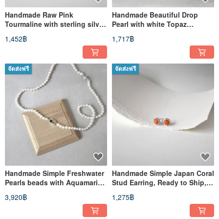
Handmade Raw Pink
Handmade Beautiful Drop
Tourmaline with sterling silver
Pearl with white Topaz
Stud Earring, Oct Birthstone
Earrings
1,452฿
1,717฿
จัดส่งฟรี
จัดส่งฟรี
Handmade Simple Freshwater
Handmade Simple Japan Coral
Pearls beads with Aquamarine
Stud Earring, Ready to Ship,
925 silver Necklace
Birth stone of March
3,920฿
1,275฿