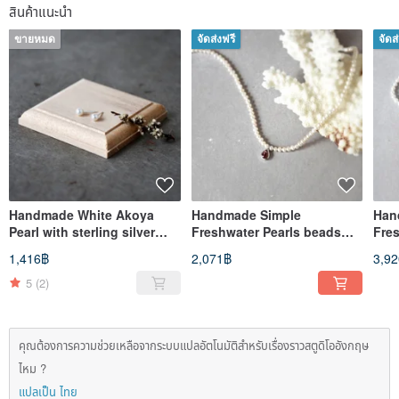
สินค้าแนะนำ
ขายหมด
จัดส่งฟรี
จัดส
Handmade White Akoya
Handmade Simple
Han
Pearl with sterling silver
Freshwater Pearls beads
Fre
Stud Earring
with teardrop Garnet 925
with
1,416฿
2,071฿
3,9
silver Necklace
Nec
5
(2)
คุณต้องการความช่วยเหลือจากระบบแปลอัตโนมัติสำหรับเรื่องราวสตูดิโออังกฤษ
ไหม ?
แปลเป็น ไทย