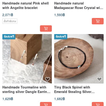
Handmade natural Pink shell
Handmade natural
with Angelite bracelet
Madagascar Rose Crystal with
Spinel bracelet
2,071฿
1,593฿
สั่งทำพิเศษ
จัดส่งฟรี
จัดส่งฟรี
Handmade Tourmaline with
Tiny Black Spinel with
sterling silver Dangle Earring,
Emerald Stealing Silver
Birthstone for Oct
Bracelet, Made to Order
1,629฿
1,682฿