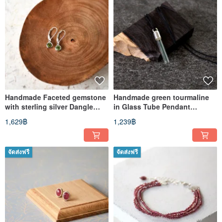
Handmade Faceted gemstone
Handmade green tourmaline
with sterling silver Dangle
in Glass Tube Pendant
Earring, Three gem choose
Necklace, October Birthstone
1,629฿
1,239฿
จัดส่งฟรี
จัดส่งฟรี