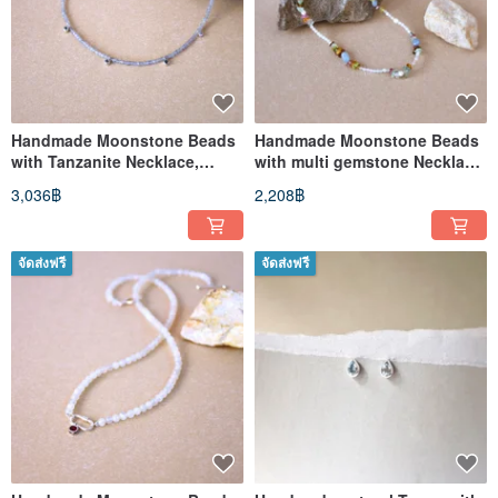
Handmade Moonstone Beads
Handmade Moonstone Beads
with Tanzanite Necklace,
with multi gemstone Necklace,
Birthstone for December
Birthstone for June
3,036฿
2,208฿
จัดส่งฟรี
จัดส่งฟรี