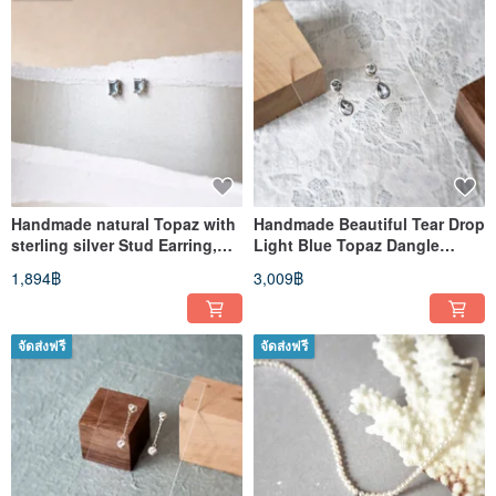
Handmade natural Topaz with
Handmade Beautiful Tear Drop
sterling silver Stud Earring,
Light Blue Topaz Dangle
November Birthstone
Earrings, Bridal Earrings
1,894฿
3,009฿
จัดส่งฟรี
จัดส่งฟรี