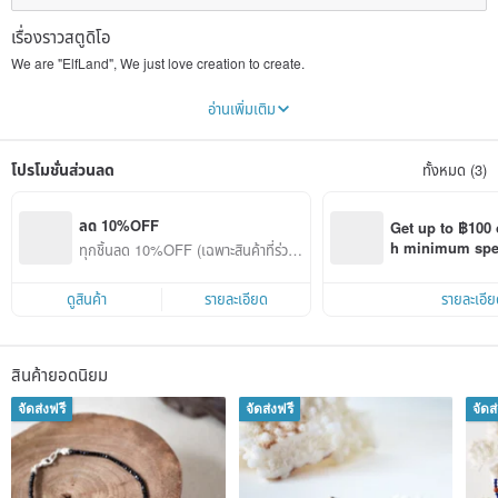
เรื่องราวสตูดิโอ
We are "ElfLand", We just love creation to create.
We like use any material to create product, Fabric, Silver, Leather....any
อ่านเพิ่มเติม
material can give us inspiration.
Welcome to our little "ElfLand"
โปรโมชั่นส่วนลด
ทั้งหมด (3)
ลด 10%OFF
Get up to ฿100 
h minimum spend
ทุกชิ้นลด 10%OFF (เฉพาะสินค้าที่ร่วมร
Pinkoi app orde
ายการ)
ดูสินค้า
รายละเอียด
รายละเอีย
สินค้ายอดนิยม
จัดส่งฟรี
จัดส่งฟรี
จัดส