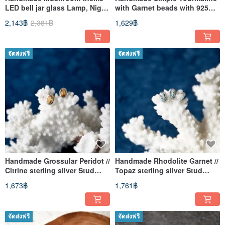
LED bell jar glass Lamp, Night
with Garnet beads with 925
Light
silver Bracelet
2,143฿
2,381฿
1,629฿
จัดส่งฟรี
จัดส่งฟรี
Handmade Grossular Peridot //
Handmade Rhodolite Garnet //
Citrine sterling silver Stud
Topaz sterling silver Stud
Earring
Earring
1,673฿
1,761฿
จัดส่งฟรี
จัดส่งฟรี