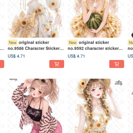
original sticker
original sticker
New
New
N
no.9586 Character Sticker
no.9592 character sticker
no
Original Sticker Character
original sticker character
or
US$ 4.71
US$ 4.71
US
al
Sticker Girl Sticker Original
sticker girl sticker original
st
Character Sticker
character sticker
ch