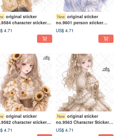
original sticker
original sticker
ew
New
.9584 character sticker
no.9601 person sticker
iginal sticker character
original sticker person
$ 4.71
US$ 4.71
icker girl sticker original
sticker girl sticker original
aracter sticker
person sticker
original sticker
original sticker
ew
New
.9582 character sticker
no.9563 Character Sticker
iginal sticker character
Original Sticker Character
$ 4.71
US$ 4.71
icker girl sticker original
Sticker Girl Sticker Original