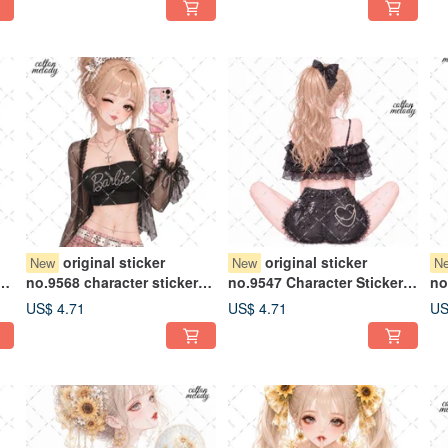
character sticker
Character Sticker
ch
original sticker
original sticker
New
New
N
no.9568 character sticker
no.9547 Character Sticker
no
original sticker character
Original Sticker Character
or
US$ 4.71
US$ 4.71
US
l
sticker girl sticker original
Sticker Girl Sticker Original
st
character sticker
Character Sticker
ch