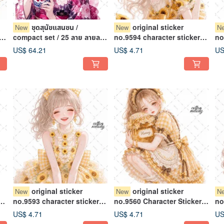
ชุดสุนัขแสนซน /
original sticker
New
New
N
ะ
compact set / 25 ลาย ลายละ
no.9594 character sticker
no
3 แผ่น / สติกเกอร์ตัวละคร /
original sticker character
or
US$ 64.21
US$ 4.71
US
พร้อมของแ
sticker girl sticker original
st
character sticker
ch
original sticker
original sticker
New
New
N
no.9593 character sticker
no.9560 Character Sticker
no
original sticker character
Original Sticker Character
or
US$ 4.71
US$ 4.71
US
l
sticker girl sticker original
Sticker Girl Sticker Original
st