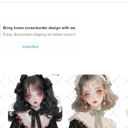
Bring home cross-border design with ease
Enjoy discounted shipping for select cross-border items
รายละเอียด