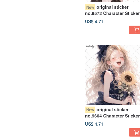
original sticker
New
no.9572 Character Sticker
Original Sticker Character
US$ 4.71
Sticker Girl Sticker Origin
Character Sticker
original sticker
New
no.9604 Character Sticker
Original Sticker Character
US$ 4.71
Sticker Girl Sticker Origin
Character Sticker