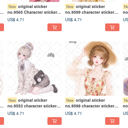
original sticker
original sticker
New
New
N
no.9565 Character sticker
no.9599 character sticker
no
Original sticker Character
original sticker character
or
US$ 4.71
US$ 4.71
US
al
sticker Girl sticker Original
sticker girl sticker original
st
character sticker
character sticker
ch
original sticker
original sticker
New
New
N
no.9553 character sticker
no.9598 character sticker
no
original sticker character
original sticker character
Or
US$ 4.71
US$ 4.71
US
al
sticker girl sticker original
sticker girl sticker original
st
character sticker
character sticker
ch