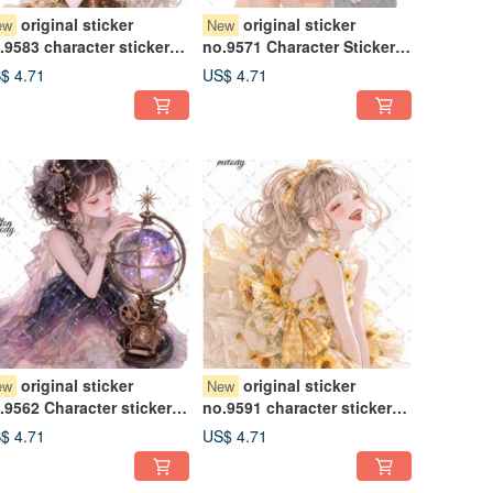
original sticker
original sticker
ew
New
.9583 character sticker
no.9571 Character Sticker
iginal sticker character
Original Sticker Character
$ 4.71
US$ 4.71
icker girl sticker original
Sticker Girl Sticker Original
aracter sticker
Character Sticker
original sticker
original sticker
ew
New
.9562 Character sticker
no.9591 character sticker
iginal sticker Character
original sticker character
$ 4.71
US$ 4.71
icker Girl sticker Original
sticker girl sticker original
aracter sticker
character sticker