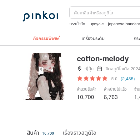
กระเป๋าถัก
upcycle
japanese bandan
squareline 包包
แว่นตาเด็ก
สร้อยคอท
กิจกรรมพิเศษ
เครื่องประดับ
กระ
cotton-melody
ญี่ปุ่น
เปิดสตูดิโอเมื่อ 202
5.0
(2,435)
จำนวนสินค้า
จำหน่ายไปแล้ว
จำน
10,700
6,763
1,
สินค้า
เรื่องราวสตูดิโอ
10,700