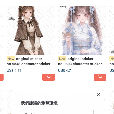
original sticker
original sticker
New
New
N
no.9548 character sticker
no.9603 character sticker
no
original sticker character
original sticker character
Or
US$ 4.71
US$ 4.71
US
l
sticker girl sticker original
sticker girl sticker original
st
character sticker
character sticker
ch
我們建議的瀏覽環境