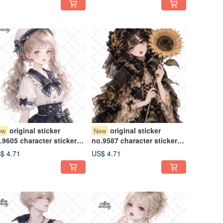
aracter sticker
Character Sticker
original sticker
original sticker
ew
New
.9605 character sticker
no.9587 character sticker
iginal sticker character
original sticker character
$ 4.71
US$ 4.71
icker girl sticker original
sticker girl sticker original
aracter sticker
character sticker