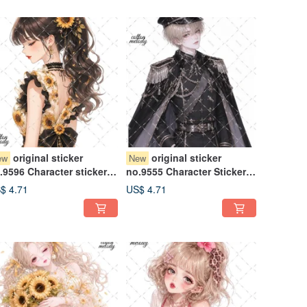
original sticker
original sticker
ew
New
.9596 Character sticker
no.9555 Character Sticker
iginal sticker Character
Original Sticker Character
$ 4.71
US$ 4.71
icker Girl sticker Original
Sticker Girl Sticker Original
aracter sticker
Character Sticker