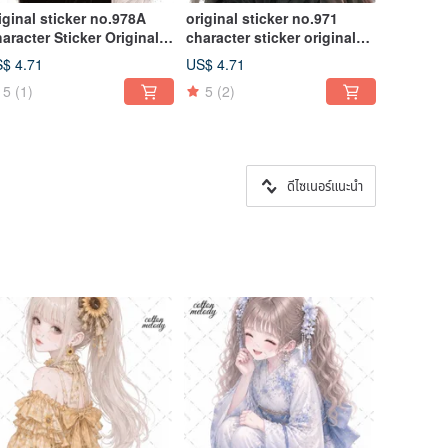
iginal sticker no.978A
original sticker no.971
aracter Sticker Original
character sticker original
icker Character Sticker
sticker character sticker girl
$ 4.71
US$ 4.71
rl Sticker Original
sticker original character
5
(1)
5
(2)
aracter Sticker
sticker
ดีไซเนอร์แนะนำ