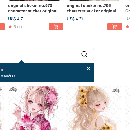
original sticker no.970
original sticker no.795
or
character sticker original
character sticker original
Ch
irl
sticker character sticker girl
sticker character sticker girl
St
US$ 4.71
US$ 4.71
US
sticker original character
sticker original character
Gi
5
(1)
sticker
sticker
Ch
โอ
บรนด์ได้เลย!