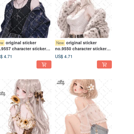
original sticker
original sticker
ew
New
.9557 character sticker
no.9550 character sticker
iginal sticker character
original sticker character
$ 4.71
US$ 4.71
icker girl sticker original
sticker girl sticker original
aracter sticker
character sticker