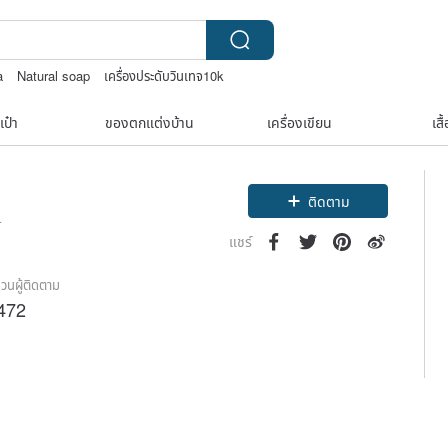
a
Natural soap
เครื่องประดับวินเทจ10k
องคำวินเทจ￼
เป๋า
ของตกแต่งบ้าน
เครื่องเขียน
เสื
ติดตาม
4
แชร์
วนผู้ติดตาม
472