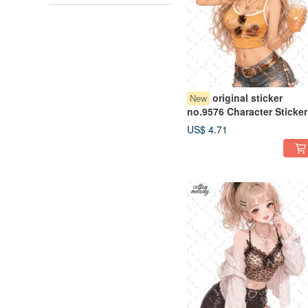
original sticker
New
no.9576 Character Sticker
Original Sticker Character
US$ 4.71
Sticker Girl Sticker Origin
Character Sticker