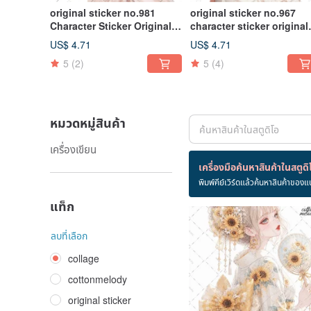
original sticker no.981
original sticker no.967
Character Sticker Original
character sticker original
Sticker Character Sticker
sticker character sticker g
US$ 4.71
US$ 4.71
Girl Sticker Original
sticker original character
5
(2)
5
(4)
Character Sticker
sticker
หมวดหมู่สินค้า
เครื่องเขียน
สินค้า 10,700 ชิ้น
เครื่องมือค้นหาสินค้าในสตูดิ
พิมพ์คีย์เวิร์ดแล้วค้นหาสินค้าของแ
collage
แท็ก
ลบที่เลือก
collage
cottonmelody
original sticker