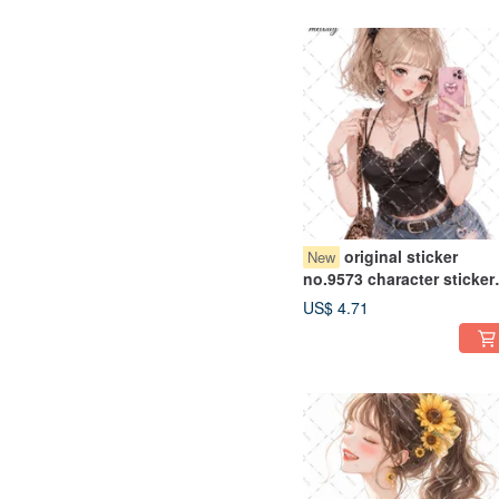
original sticker
New
no.9573 character sticker
original sticker character
US$ 4.71
sticker girl sticker origina
character sticker