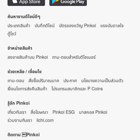
ค้นหางานดีไซน์ดีๆ
ประเภทสินค้า
บันทึกดีไซน์
บัตรของขวัญ Pinkoi
แรงบันดาลใจ
ตู้โชว์
จำหน่ายสินค้า
ลงขายสินค้าบน Pinkoi
ถาม-ตอบสำหรับดีไซเนอร์
ช่วยเหลือ / เงื่อนไข
ถาม-ตอบ
สั่งซื้อปริมาณมาก
ประกาศ
นโยบายความเป็นส่วนตัว
เงื่อนไขการส่งคืนสินค้า
โปรแกรมสมาชิกและ P Coins
รู้จัก Pinkoi
เกี่ยวกับเรา
สื่อโฆษณา
Pinkoi ESG
มาสคอส Pinkoi
ร่วมงานกับเรา
iichi.com
ติดตาม Pinkoi