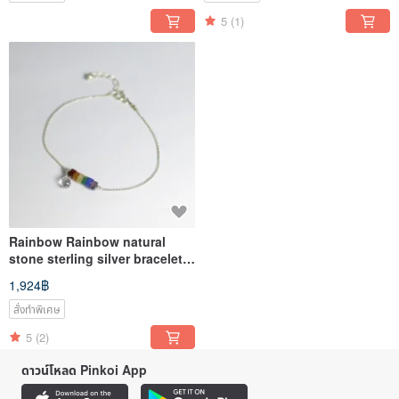
5
(1)
Rainbow Rainbow natural
stone sterling silver bracelet _
white crystal _ agate _ topaz _
1,924฿
Stone_ purple jade free
สั่งทำพิเศษ
5
(2)
ดาวน์โหลด Pinkoi App