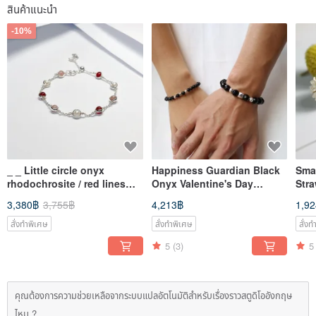
สินค้าแนะนำ
-10%
_ _ Little circle onyx
Happiness Guardian Black
Smal
rhodochrosite / red lines
Onyx Valentine's Day
Stra
Stone_ silver pearl
Sterling Silver Ring (One
Ster
3,380฿
3,755฿
4,213฿
1,9
adjustable bracelet
Set) 2 Hand Beads Free
[Christmas Gift Box]
สั่งทำพิเศษ
สั่งทำพิเศษ
สั่ง
5
(3)
5
คุณต้องการความช่วยเหลือจากระบบแปลอัตโนมัติสำหรับเรื่องราวสตูดิโออังกฤษ
ไหม ?