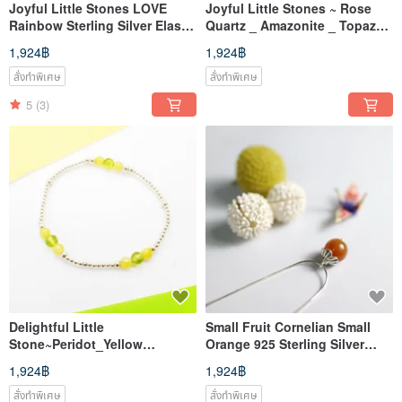
Joyful Little Stones LOVE
Joyful Little Stones ~ Rose
Rainbow Sterling Silver Elastic
Quartz _ Amazonite _ Topaz
Bracelet
Sterling Silver Elastic Bracelet
1,924฿
1,924฿
Garnet_Agate_Peridot_Amazo
nite
สั่งทำพิเศษ
สั่งทำพิเศษ
5
(3)
Delightful Little
Small Fruit Cornelian Small
Stone~Peridot_Yellow
Orange 925 Sterling Silver
Jade_Sterling Silver Stretch
Necklace
1,924฿
1,924฿
Bracelet Peridot /Yellow Jade
สั่งทำพิเศษ
สั่งทำพิเศษ