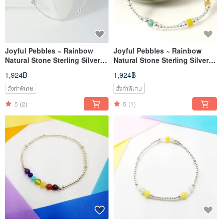
Joyful Pebbles ~ Rainbow
Joyful Pebbles ~ Rainbow
Natural Stone Sterling Silver
Natural Stone Sterling Silver
Stretch Bracelet
Bracelet
1,924฿
1,924฿
(Agate_Citrine_Amazonite_Blu
(Agate_Citrine_Amazonite_Go
e Goldstone)
lden Rutilated
สั่งทำพิเศษ
สั่งทำพิเศษ
Quartz_Amethyst
5
(2)
5
(1)