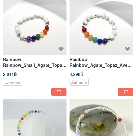
Rainbow
Rainbow
Rainbow_Small_Agate_Topaz
Rainbow_Agate_Topaz_Avent
_Aventurine Stone_Tianhe
urine Stone_Tianhe Stone
2,611฿
3,298฿
Stone Stone Free
Stone Sterling Silver
Bracelet_Large
สั่งทำพิเศษ
สั่งทำพิเศษ