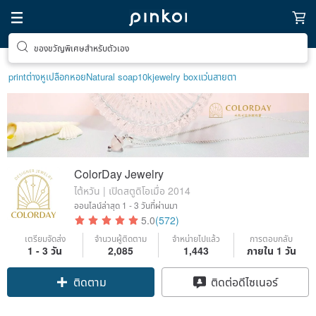
ของขวัญพิเศษสำหรับตัวเอง
print
ต่างหูเปลือกหอย
Natural soap
10k
jewelry box
แว่นสายตา
ColorDay Jewelry
ไต้หวัน | เปิดสตูดิโอเมื่อ 2014
ออนไลน์ล่าสุด
1 - 3 วันที่ผ่านมา
5.0
(572)
เตรียมจัดส่ง
จำนวนผู้ติดตาม
จำหน่ายไปแล้ว
การตอบกลับ
1 - 3 วัน
2,085
1,443
ภายใน 1 วัน
Claim coupon
ติดต่อดีไซเนอร์
ติดตาม