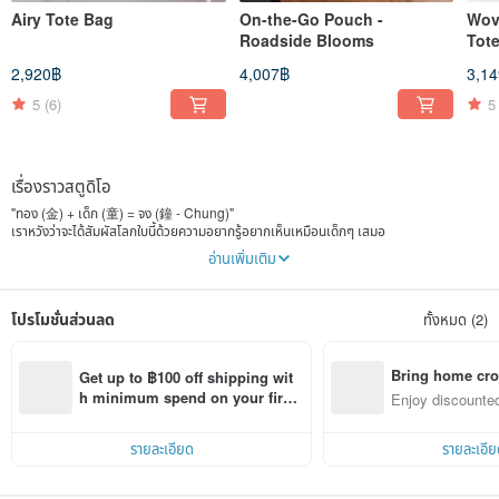
Airy Tote Bag
On-the-Go Pouch -
Wov
Roadside Blooms
Tote
2,920฿
4,007฿
3,1
5
(6)
5
เรื่องราวสตูดิโอ
"ทอง (金) + เด็ก (童) = จง (鐘 - Chung)"
เราหวังว่าจะได้สัมผัสโลกใบนี้ด้วยความอยากรู้อยากเห็นเหมือนเด็กๆ เสมอ
อ่านเพิ่มเติม
ตัดเย็บด้วยมือจากสตูดิโอ 2 คนของเรา โดยใช้ผ้าเป็นวัสดุหลัก เราได้รับแรงบันดาลใจจากชีวิต
ประจำวัน ขับเคลื่อนด้วยความอยากรู้อยากเห็นในการสำรวจวัสดุ เทคนิคงานฝีมือ ตลอดจน
ความสัมพันธ์ที่ละเอียดอ่อนระหว่างผู้คนและสิ่งของ เพื่อสร้างสรรค์กระเป๋าและงานผ้าสำหรับใช้
โปรโมชั่นส่วนลด
ทั้งหมด (2)
ในชีวิตประจำวันที่สง่างามและเหนือกาลเวลา
Bring home cro
Get up to ฿100 off shipping wit
n with ease
h minimum spend on your first 
Enjoy discounted
Pinkoi app order within 7 days!
ct cross-border 
รายละเอียด
รายละเอีย