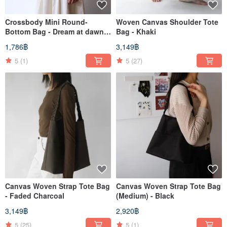
Crossbody Mini Round-
Woven Canvas Shoulder Tote
Bottom Bag - Dream at dawn
Bag - Khaki
02
1,786฿
3,149฿
5
(1)
5
(27)
Canvas Woven Strap Tote Bag
Canvas Woven Strap Tote Bag
- Faded Charcoal
(Medium) - Black
3,149฿
2,920฿
5
(25)
5
(1)