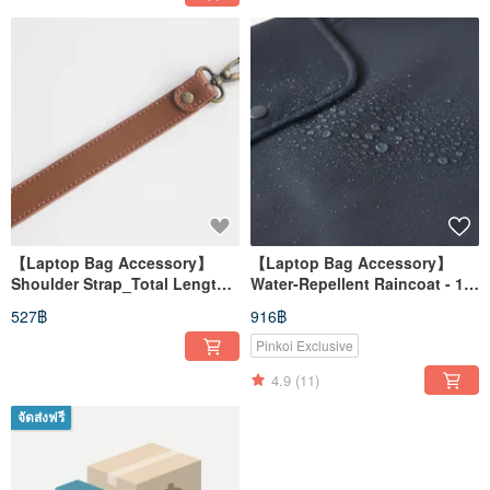
【Laptop Bag Accessory】
【Laptop Bag Accessory】
Shoulder Strap_Total Length
Water-Repellent Raincoat - 13,
42 cm
14-inch, 15/16-inch
527฿
916฿
Pinkoi Exclusive
4.9
(11)
จัดส่งฟรี