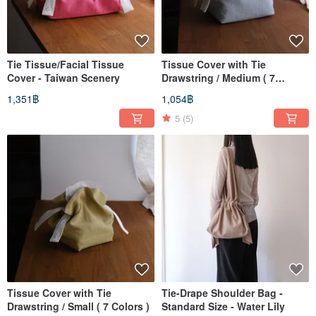
Tie Tissue/Facial Tissue
Tissue Cover with Tie
Cover - Taiwan Scenery
Drawstring / Medium ( 7
Colors )
1,351฿
1,054฿
5
(5)
Tissue Cover with Tie
Tie-Drape Shoulder Bag -
Drawstring / Small ( 7 Colors )
Standard Size - Water Lily