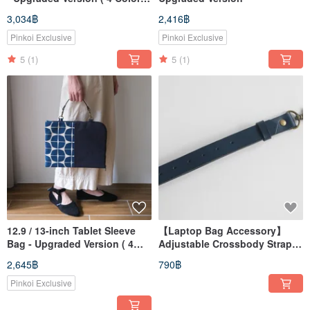
)
3,034฿
2,416฿
Pinkoi Exclusive
Pinkoi Exclusive
5
(1)
5
(1)
12.9 / 13-inch Tablet Sleeve
【Laptop Bag Accessory】
Bag - Upgraded Version ( 4
Adjustable Crossbody Strap _
Colors )
Total Length 90 - 110cm
2,645฿
790฿
Pinkoi Exclusive