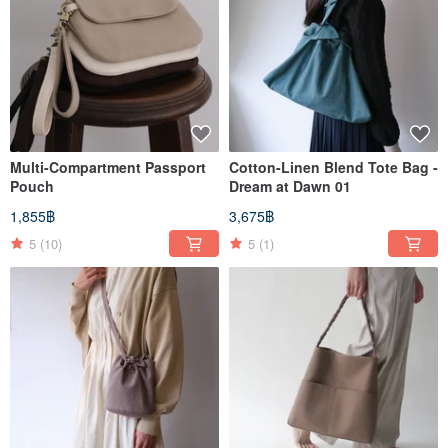
Multi-Compartment Passport
Cotton-Linen Blend Tote Bag -
Pouch
Dream at Dawn 01
1,855฿
3,675฿
5
(10)
5
(1)