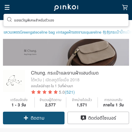
ตามหาไอเทมฮีลใจ
แหวนเพชร
Greengate
celine bag vintage
ผ้ารองจาน
squareline 包包
กระเป๋าปิ๊กแป๊ก
Chung. กระเป๋าและงานผ้าแฮนด์เมด
ไต้หวัน | เปิดสตูดิโอเมื่อ 2018
ออนไลน์ล่าสุด
ใน 1 วันที่ผ่านมา
5.0
(521)
เตรียมจัดส่ง
จำนวนผู้ติดตาม
จำหน่ายไปแล้ว
การตอบกลับ
1 - 3 วัน
2,577
1,571
ภายใน 1 วัน
ติดตาม
ติดต่อดีไซเนอร์