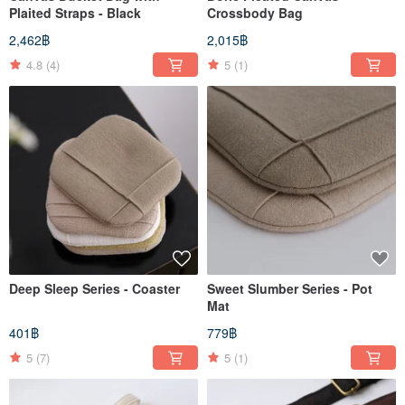
Plaited Straps - Black
Crossbody Bag
2,462฿
2,015฿
4.8
(4)
5
(1)
Deep Sleep Series - Coaster
Sweet Slumber Series - Pot
Mat
401฿
779฿
5
(7)
5
(1)