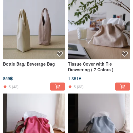
Bottle Bag/ Beverage Bag
Tissue Cover with Tie
Drawstring ( 7 Colors )
859฿
1,351฿
5
(43)
5
(33)