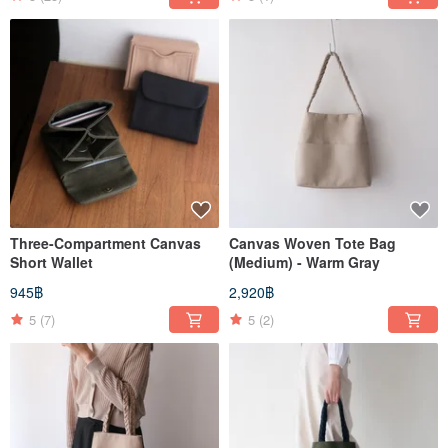
Three-Compartment Canvas
Canvas Woven Tote Bag
Short Wallet
(Medium) - Warm Gray
945฿
2,920฿
5
(7)
5
(2)