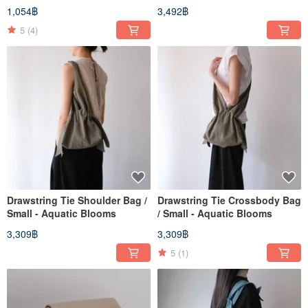
1,054฿
3,492฿
5
(4)
Drawstring Tie Shoulder Bag /
Drawstring Tie Crossbody Bag
Small - Aquatic Blooms
/ Small - Aquatic Blooms
3,309฿
3,309฿
5
(1)