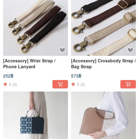
[Accessory] Wrist Strap /
[Accessory] Crossbody Strap /
Phone Lanyard
Bag Strap
252฿
573฿
5
(3)
5
(3)