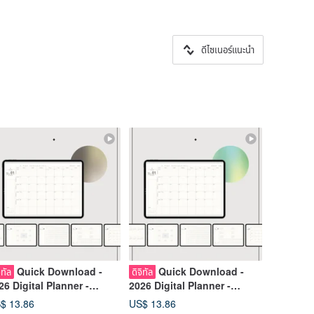
ดีไซเนอร์แนะนำ
Quick Download -
Quick Download -
ิทัล
ดิจิทัล
26 Digital Planner -
2026 Digital Planner -
nday & Sunday Start -
Monday & Sunday Start -
$ 13.86
US$ 13.86
alistic Light & Shadow -
Secret Realm Light &