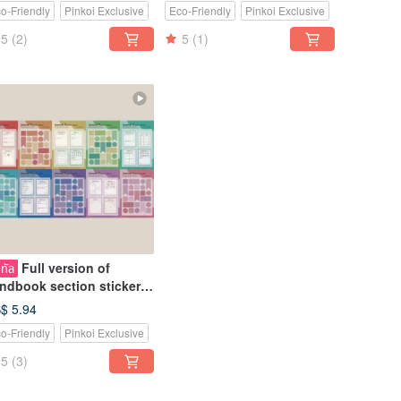
o-Friendly
Pinkoi Exclusive
Eco-Friendly
Pinkoi Exclusive
cludes End of 2025
Shadow - Bonus: End of
2025
5
(2)
5
(1)
Full version of
ิทัล
ndbook section stickers
Electronic handbook
$ 5.94
ickers | Convenient
o-Friendly
Pinkoi Exclusive
rsion in goodnotes
rmat
5
(3)