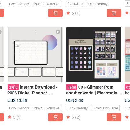
Ec
e
Eco-Friendly
Pinkoi Exclusive
สั่งทำพิเศษ
Eco-Friendly
Field, Neon Isle
In
Pinkoi Exclusive
5
(1)
on
Instant Download -
001-Glimmer from
ดิจิทัล
ดิจิทัล
ดิจ
2026 Digital Planner -
another world | Electronic
ha
Monday & Sunday Start -
pocket stickers | Digital
| 
US$ 13.86
US$ 3.30
US
Dreamscape Light &
stickers
st
Eco-Friendly
Pinkoi Exclusive
Eco-Friendly
Pinkoi Exclusive
Ec
Shadow - Includes Year-
ve
End 2025 Bonus
fo
5
(5)
5
(2)