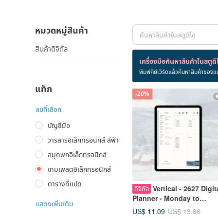
หมวดหมู่สินค้า
สินค้าดิจิทัล
สินค้า 9 ชิ้น
เครื่องมือค้นหาสินค้าในสตูดิ
พิมพ์คีย์เวิร์ดแล้วค้นหาสินค้าของแ
เทมเพลตอิเล็กทรอนิกส์
แท็ก
-20%
ลบที่เลือก
บัญชีมือ
วารสารอิเล็กทรอนิกส์ สีฟ้า
สมุดพกอิเล็กทรอนิกส์
เทมเพลตอิเล็กทรอนิกส์
ตารางที่แปด
Vertical - 2627 Digit
ดิจิทัล
Planner - Monday to
แสดงเพิ่มเติม
Sunday - Huamachi Xueji
US$ 11.09
US$ 13.86
Xuyu Niyu