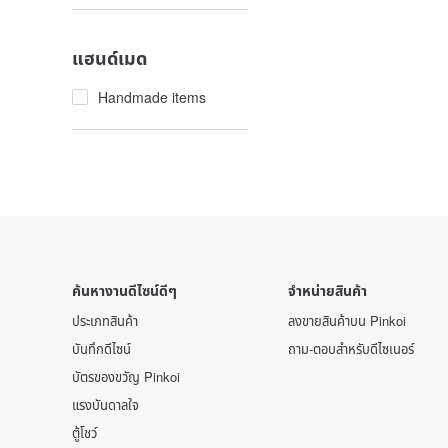
แฮนด์เมด
Handmade items
ค้นหางานดีไซน์ดีๆ
จำหน่ายสินค้า
ประเภทสินค้า
ลงขายสินค้าบน Pinkoi
บันทึกดีไซน์
ถาม-ตอบสำหรับดีไซเนอร์
บัตรของขวัญ Pinkoi
แรงบันดาลใจ
ตู้โชว์