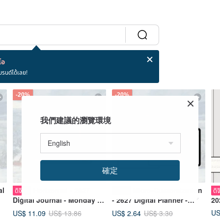
โอ
บรนด์ได้เลย!
-20%
-20%
我們建議的瀏覽環境
確定
al
Horizontal - 2627
Micro-Customization
ดิจิทัล
ดิจิทัล
ดิจ
Digital Journal - Monday to
- 2627 Digital Planner -
20
an
Sunday - Flower Town,
Monday to Sunday -
Mo
US
US$ 11.09
US$ 2.64
US$ 13.86
US$ 3.30
Snowy Ravine, Gossamer
Vertical & Horizontal
Re