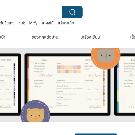
ดับวินเทจ
10k
Miffy
ชาผลไม้
แว่นตาเด็ก
เป๋า
ของตกแต่งบ้าน
เครื่องเขียน
เสื
Claim coupon