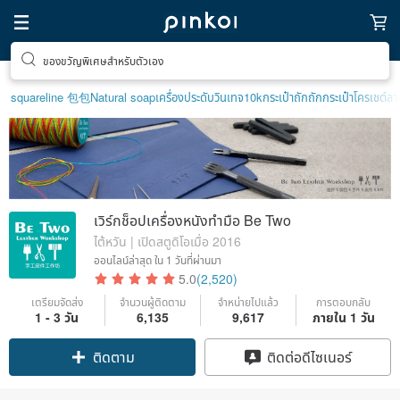
ตามหาไอเทมฮีลใจ
squareline 包包
Natural soap
เครื่องประดับวินเทจ10k
กระเป๋าถัก
ถักกระเป๋าโครเชต์ล
เวิร์กช็อปเครื่องหนังทำมือ Be Two
ไต้หวัน | เปิดสตูดิโอเมื่อ 2016
ออนไลน์ล่าสุด
ใน 1 วันที่ผ่านมา
5.0
(2,520)
เตรียมจัดส่ง
จำนวนผู้ติดตาม
จำหน่ายไปแล้ว
การตอบกลับ
1 - 3 วัน
6,135
9,617
ภายใน 1 วัน
Claim coupon
ติดต่อดีไซเนอร์
ติดตาม