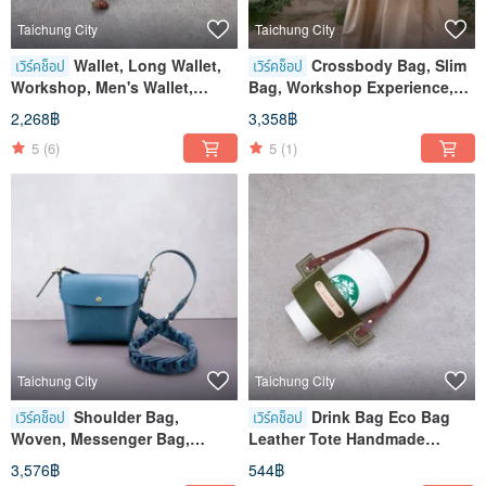
Taichung City
Taichung City
Wallet, Long Wallet,
Crossbody Bag, Slim
เวิร์คช็อป
เวิร์คช็อป
Workshop, Men's Wallet,
Bag, Workshop Experience,
Taichung, Shen Ji New Village
Taichung Shen Ji Store
2,268฿
3,358฿
5
(6)
5
(1)
Taichung City
Taichung City
Shoulder Bag,
Drink Bag Eco Bag
เวิร์คช็อป
เวิร์คช็อป
Woven, Messenger Bag,
Leather Tote Handmade
Workshop, Taichung, Shen Ji
Leather Workshop Class
3,576฿
544฿
New Village
Taichung Shen Ji New Village