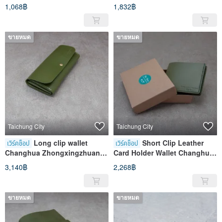
card card handmade course
Course Experience Changhua
1,068฿
1,832฿
Changhua Zhongxingzhuang
Zhongxingzhuang Store
store
ขายหมด
ขายหมด
Taichung City
Taichung City
Long clip wallet
Short Clip Leather
เวิร์คช็อป
เวิร์คช็อป
Changhua Zhongxingzhuang
Card Holder Wallet Changhua
store
Zhongxingzhuang Store
3,140฿
2,268฿
ขายหมด
ขายหมด