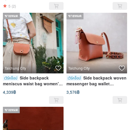
Opera House Store
5
(2)
ขายหมด
ขายหมด
Taichung City
Taichung City
Side backpack
Side backpack woven
เวิร์คช็อป
เวิร์คช็อป
meniscus waist bag women's
messenger bag wallet
leather bag Taichung Course
Taichung Course Opera
4,339฿
3,576฿
Opera House Store
House Store
ขายหมด