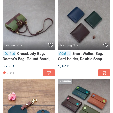
Taichung City
Taichung City
Crossbody Bag,
Short Wallet, Bag,
เวิร์คช็อป
เวิร์คช็อป
Doctor's Bag, Round Barrel,
Card Holder, Double Snap
Frame Bag, Experience
Vertical Wallet, Taichung Shen
6,760฿
1,941฿
Course, Taichung, Shen Ji
Ji Store
5
(1)
New Village
ขายหมด