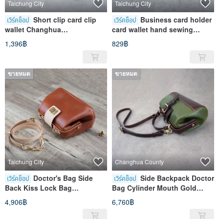
Taichung City
Taichung City
Short clip card clip
Business card holder
เวิร์คช็อป
เวิร์คช็อป
wallet Changhua
card wallet hand sewing
Zhongxingzhuang store
experience Changhua
1,396฿
829฿
Zhongxingzhuang store
ขายหมด
ขายหมด
Taichung City
Changhua County
Doctor's Bag Side
Side Backpack Doctor
เวิร์คช็อป
เวิร์คช็อป
Back Kiss Lock Bag
Bag Cylinder Mouth Gold
Experience Handmade Course
Changhua Zhongxingzhuang
4,906฿
6,760฿
Changhua Zhongxingzhuang
Store
Store