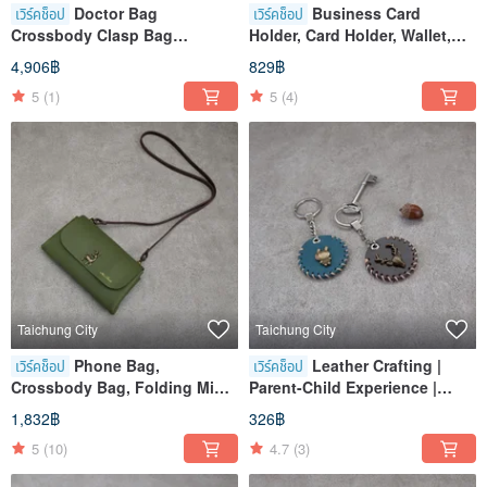
Doctor Bag
Business Card
เวิร์คช็อป
เวิร์คช็อป
Crossbody Clasp Bag
Holder, Card Holder, Wallet,
Handmade Experience Class
Workshop Experience,
4,906฿
829฿
Taichung Shen Ji Store
Taichung, Shen Ji New Village
5
(1)
5
(4)
Genuine Leather Beginner
Friendly
Taichung City
Taichung City
Phone Bag,
Leather Crafting |
เวิร์คช็อป
เวิร์คช็อป
Crossbody Bag, Folding Mini
Parent-Child Experience |
Bag, DIY Workshop,
Keychain | Handmade Leather
1,832฿
326฿
Experience Class, Taichung,
| Taichung Shen Ji Branch
5
(10)
4.7
(3)
Shenji