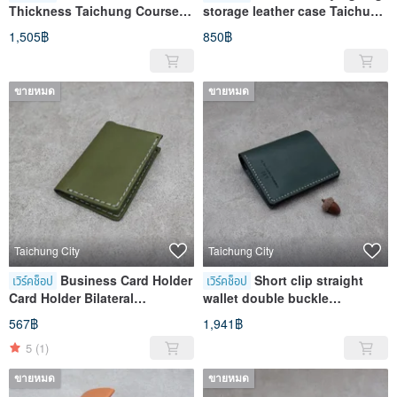
Thickness Taichung Course
storage leather case Taichung
Opera House Store
Course Opera House Store
1,505฿
850฿
ขายหมด
ขายหมด
Taichung City
Taichung City
Business Card Holder
Short clip straight
เวิร์คช็อป
เวิร์คช็อป
Card Holder Bilateral
wallet double buckle
Graduation Gift Taichung
Taichung Course Opera
567฿
1,941฿
Opera House Store
House Store
5
(1)
ขายหมด
ขายหมด