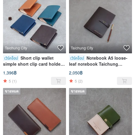
Taichung City
Taichung City
Short clip wallet
Notebook A5 loose-
เวิร์คช็อป
เวิร์คช็อป
simple short clip card holder
leaf notebook Taichung
Taichung Course Opera
Course Opera House Store
1,396฿
2,050฿
House Store
5
(1)
5
(2)
ขายหมด
ขายหมด