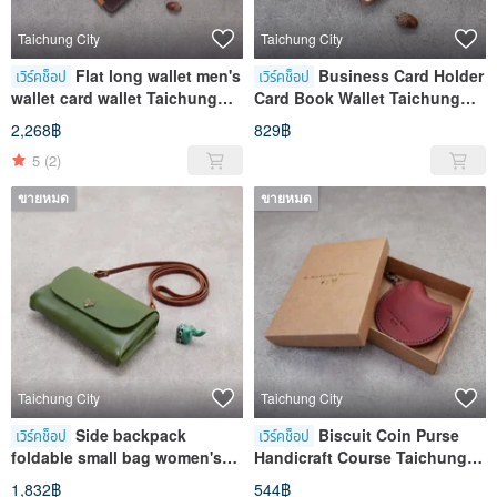
Taichung City
Taichung City
Flat long wallet men's
Business Card Holder
เวิร์คช็อป
เวิร์คช็อป
wallet card wallet Taichung
Card Book Wallet Taichung
Course Opera House Store
Course Opera House Store
2,268฿
829฿
5
(2)
ขายหมด
ขายหมด
Taichung City
Taichung City
Side backpack
Biscuit Coin Purse
เวิร์คช็อป
เวิร์คช็อป
foldable small bag women's
Handicraft Course Taichung
leather bag Taichung Course
Opera House Store
1,832฿
544฿