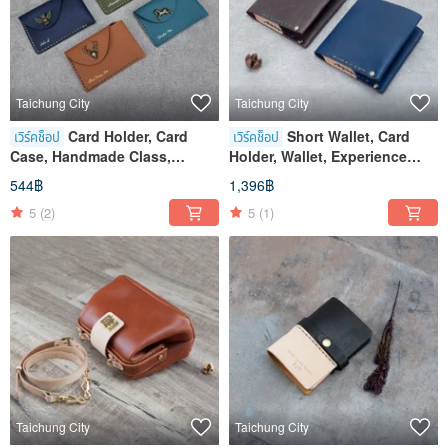
Taichung City
Taichung City
Card Holder, Card
Short Wallet, Card
เวิร์คช็อป
เวิร์คช็อป
Case, Handmade Class,
Holder, Wallet, Experience
Experience Class, Taichung,
Course, Taichung Shen Ji
544฿
1,396฿
Shen Ji New Village
Store
5
(2)
5
(1)
Taichung City
Taichung City