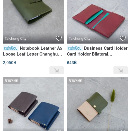
Taichung City
Taichung City
Notebook Leather A5
Business Card Holder
เวิร์คช็อป
เวิร์คช็อป
Loose Leaf Letter Changhua
Card Holder Bilateral
Zhongxingzhuang Store
Changhua Zhongxingzhuang
2,050฿
643฿
Store
ขายหมด
ขายหมด