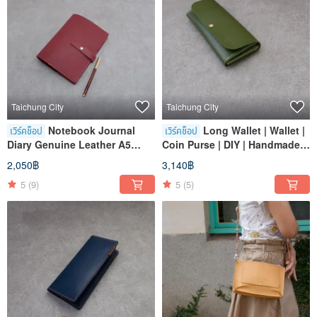
Taichung City
Taichung City
Notebook Journal
Long Wallet | Wallet |
เวิร์คช็อป
เวิร์คช็อป
Diary Genuine Leather A5
Coin Purse | DIY | Handmade
Loose-leaf Taichung Shen Ji
Leather Goods | Experience
2,050฿
3,140฿
New Village
Class | Taichung | Shen Ji
5
(9)
5
(5)
New Village