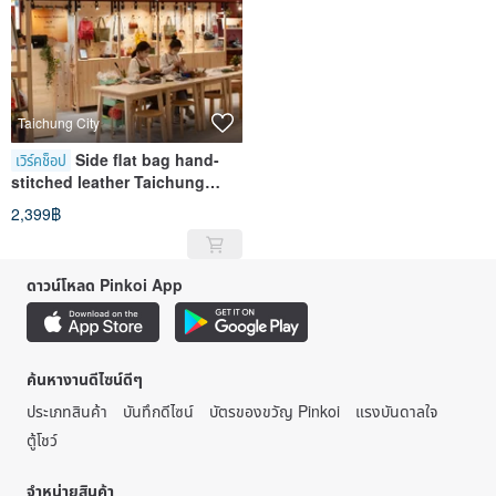
Taichung City
Side flat bag hand-
เวิร์คช็อป
stitched leather Taichung
Opera House store experience
2,399฿
course
ดาวน์โหลด Pinkoi App
ค้นหางานดีไซน์ดีๆ
ประเภทสินค้า
บันทึกดีไซน์
บัตรของขวัญ Pinkoi
แรงบันดาลใจ
ตู้โชว์
จำหน่ายสินค้า