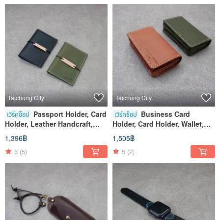
Taichung City
Taichung City
Passport Holder, Card
Business Card
เวิร์คช็อป
เวิร์คช็อป
Holder, Leather Handcraft,
Holder, Card Holder, Wallet,
Experience Class, Passport
Cards, Handmade Leather
1,396฿
1,505฿
Holder, Taichung, Shen Ji New
Goods, Experience Course,
5
(5)
5
(2)
Village
Taichung, Shen Ji New Village