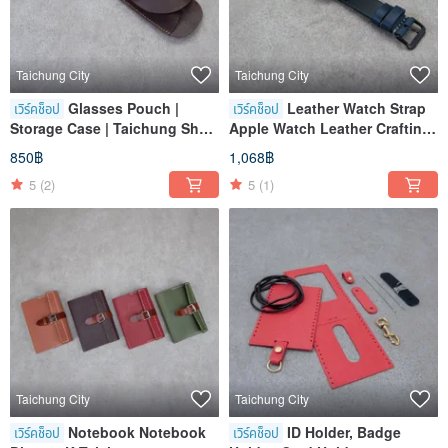
Taichung City
Taichung City
Glasses Pouch |
Leather Watch Strap
เวิร์คช็อป
เวิร์คช็อป
Storage Case | Taichung Shen
Apple Watch Leather Crafting
Ji Store
Workshop Taichung Shenji
850฿
1,068฿
Store
5
(2)
5
(1)
Taichung City
Taichung City
Notebook Notebook
ID Holder, Badge
เวิร์คช็อป
เวิร์คช็อป