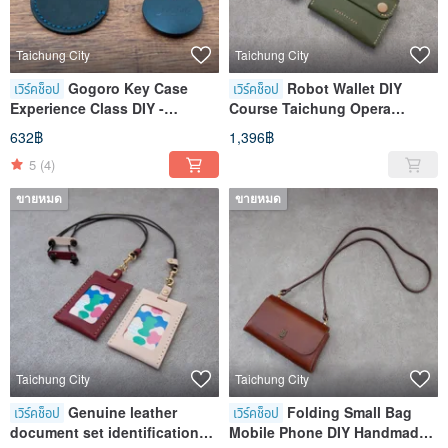
Taichung City
Taichung City
Gogoro Key Case
Robot Wallet DIY
เวิร์คช็อป
เวิร์คช็อป
Experience Class DIY -
Course Taichung Opera
Taichung Shen Ji Store
House Store
632฿
1,396฿
5
(4)
ขายหมด
ขายหมด
Taichung City
Taichung City
Genuine leather
Folding Small Bag
เวิร์คช็อป
เวิร์คช็อป
document set identification
Mobile Phone DIY Handmade