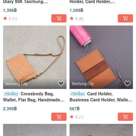
Diary 50K Taichung
Holder, Card Holder,
Handmade Leather Experience
Handmade Leather, Workshop
1,396฿
1,068฿
Course Shen Ji New Village
Experience, Taichung, Shen Ji
5
(1)
5
(8)
New Village
Taichung City
Taichung City
Crossbody Bag,
Card Holder,
เวิร์คช็อป
เวิร์คช็อป
Wallet, Flat Bag, Handmade
Business Card Holder, Wallet,
Leather, Experience Class,
Dual Storage, Taichung, Shen
2,399฿
567฿
Taichung, ShenJi New Village
Ji New Village
5
(1)