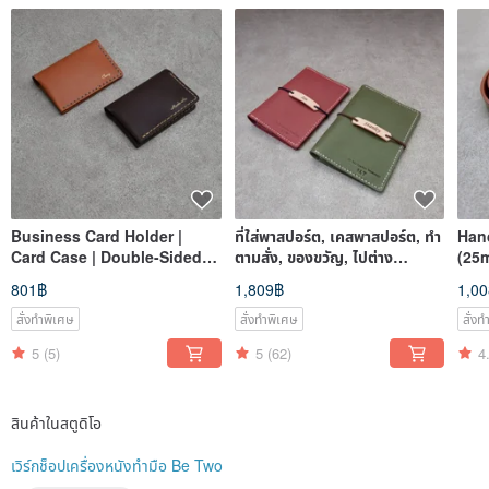
เพราะความรักและความทรงจำที่ซ่อนอยู่เบื้องหลัง หญิงสาวจึงตัดสินใจออกแบบกระเป๋าใบนั้น
ใหม่และเติมองค์ประกอบใหม่ทั้งหมด โดยหวังว่าจะส่งต่อความตั้งใจนี้ให้คุณแม่ ผ่านกระบวนการ
ทำมือดังกล่าว เธอไม่เพียงสร้างกระเป๋าถือใบใหม่ขึ้นมา แต่ยังถักทอเรื่องราวอันงดงามระหว่าง
คุณพ่อ คุณแม่ และตัวเธอเองอีกด้วย
ที่ Be Two เราเชื่อว่ากระเป๋าทำมือทุกใบคือเรื่องราวที่ไม่เหมือนใคร ไม่ว่าจะเป็นกระเป๋าทรงคุณ
หมอ เข็มขัด กระเป๋าสะพายข้าง กระเป๋าใส่นามบัตร ซองใส่หนังสือเดินทาง กระเป๋าสตางค์ หรือ
ป้ายห้อยกระเป๋าเดินทาง ผลิตภัณฑ์ทุกชิ้นล้วนเต็มไปด้วยความทุ่มเทและความคิดสร้างสรรค์
ของนักออกแบบ เราหวังว่าเครื่องหนังอันประณีตเหล่านี้จะช่วยให้ลูกค้าแต่ละคนได้พบสิ่งของที่
เชื่อมโยงกับชีวิตของตนเองอย่างใกล้ชิด หรือสร้างแรงบันดาลใจให้เกิดเรื่องราวใหม่ ๆ
เครื่องหนังทำมือของเราไม่ได้เป็นเพียงเครื่องประดับแฟชั่น แต่ยังเป็นเพื่อนร่วมทางในชีวิต ทุก
ฝีเข็มสะท้อนถึงความมุ่งมั่นด้านคุณภาพและความใส่ใจในรายละเอียด ในกระบวนการผลิต เราให้
Business Card Holder |
ที่ใส่พาสปอร์ต, เคสพาสปอร์ต, ทำ
Hand
ความสำคัญกับการเลือกใช้วัสดุคุณภาพดี เพื่อให้มั่นใจว่าผลิตภัณฑ์ทุกชิ้นจะอยู่เคียงข้างคุณใน
Card Case | Double-Sided
ตามสั่ง, ของขวัญ, ไปต่าง
(25
ทุกช่วงเวลาสำคัญ ไม่ว่าจะเป็นชีวิตประจำวันหรือโอกาสพิเศษ
Business Card Holder
ประเทศ, พาสปอร์ต
801฿
1,809฿
1,0
เวิร์กช็อปเครื่องหนังทำมือ Be Two หวังว่าจะได้เป็นส่วนหนึ่งในชีวิตของคุณ และร่วมถักทอ
เรื่องราวที่เป็นของคุณเองไปด้วยกัน มาร่วมใช้พลังของงานทำมือสร้างความทรงจำอันงดงามให้
สั่งทำพิเศษ
สั่งทำพิเศษ
สั่ง
มากยิ่งขึ้นไปด้วยกัน
5
(5)
5
(62)
4
สินค้าในสตูดิโอ
เวิร์กช็อปเครื่องหนังทำมือ Be Two