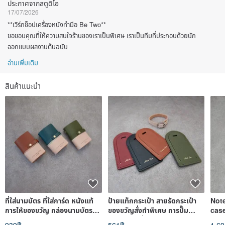
ประกาศจากสตูดิโอ
17/07/2026
**เวิร์กช็อปเครื่องหนังทำมือ Be Two**
ขอขอบคุณที่ให้ความสนใจร้านของเราเป็นพิเศษ เราเป็นทีมที่ประกอบด้วยนัก
ออกแบบผลงานต้นฉบับ
อ่านเพิ่มเติม
สินค้าแนะนำ
ที่ใส่นามบัตร ที่ใส่การ์ด หนังแท้
ป้ายแท็กกระเป๋า สายรัดกระเป๋า
Note
การให้ของขวัญ กล่องนามบัตร
ของขวัญสั่งทำพิเศษ การปั๊ม
cas
เคสการ์ดทูโทน
ฟอยล์แบบสั่งทำพิเศษ
diar