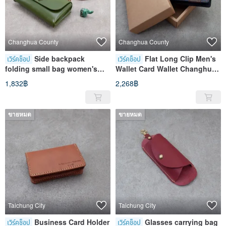
Changhua County
Changhua County
Side backpack
Flat Long Clip Men's
เวิร์คช็อป
เวิร์คช็อป
folding small bag women's
Wallet Card Wallet Changhua
leather bag Changhua
Zhongxingzhuang Store
1,832฿
2,268฿
Zhongxingzhuang store
ขายหมด
ขายหมด
Taichung City
Taichung City
Business Card Holder
Glasses carrying bag
เวิร์คช็อป
เวิร์คช็อป