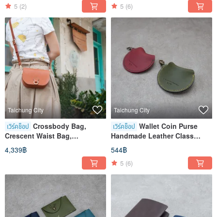
5
(2)
5
(6)
Taichung City
Taichung City
Crossbody Bag,
Wallet Coin Purse
เวิร์คช็อป
เวิร์คช็อป
Crescent Waist Bag,
Handmade Leather Class
Handmade Leather Goods,
Taichung Shen Ji New Village
4,339฿
544฿
Experience Class, Taichung,
5
(6)
Shen Ji New Village