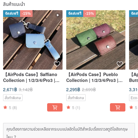
สินค้าแนะนำ
จัดส่งฟรี
-15%
จัดส่งฟรี
-15%
จัดส
【AirPods Case】Saffiano
【AirPods Case】Pueblo
【Ap
Collection | 1/2/3/4/Pro3 |
Collection | 1/2/3/4/Pro3 |
Butt
Earphone Accessories
Earphone Accessories
iWat
2,671฿
3,142฿
2,295฿
2,699฿
3,3
Hea
สั่งทำพิเศษ
สั่งทำพิเศษ
Eco-
5
(8)
5
(1)
5
คุณต้องการความช่วยเหลือจากระบบแปลอัตโนมัติสำหรับเรื่องราวสตูดิโออังกฤษ
ไหม ?