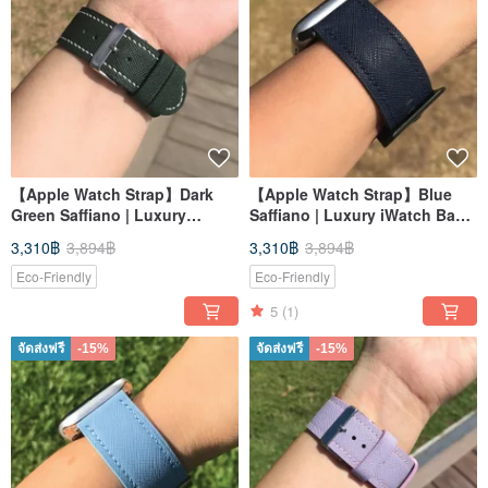
【Apple Watch Strap】Dark
【Apple Watch Strap】Blue
Green Saffiano | Luxury
Saffiano | Luxury iWatch Band
iWatch Band | Elegant &
| Elegant & Heavy
3,310฿
3,894฿
3,310฿
3,894฿
Heavy
Eco-Friendly
Eco-Friendly
5
(1)
จัดส่งฟรี
-15%
จัดส่งฟรี
-15%