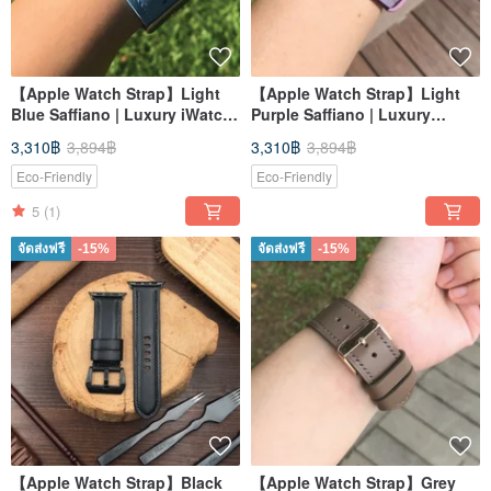
【Apple Watch Strap】Light
【Apple Watch Strap】Light
Blue Saffiano | Luxury iWatch
Purple Saffiano | Luxury
Band | Elegant & Heavy
iWatch Band | Elegant &
3,310฿
3,894฿
3,310฿
3,894฿
Heavy
Eco-Friendly
Eco-Friendly
5
(1)
จัดส่งฟรี
-15%
จัดส่งฟรี
-15%
【Apple Watch Strap】Black
【Apple Watch Strap】Grey