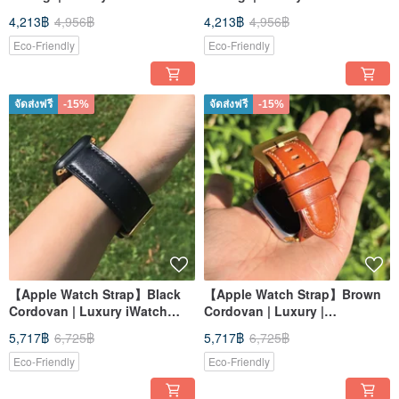
| Elegant & Heavy
| Elegant & Heavy
4,213฿
4,956฿
4,213฿
4,956฿
Eco-Friendly
Eco-Friendly
จัดส่งฟรี
-15%
จัดส่งฟรี
-15%
【Apple Watch Strap】Black
【Apple Watch Strap】Brown
Cordovan | Luxury iWatch
Cordovan | Luxury |
Band | Elegant & Heavy
Handmade Leather in Hong
5,717฿
6,725฿
5,717฿
6,725฿
Kong
Eco-Friendly
Eco-Friendly