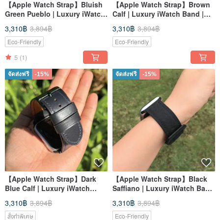
【Apple Watch Strap】Bluish
【Apple Watch Strap】Brown
Green Pueblo | Luxury iWatch
Calf | Luxury iWatch Band |
Band | Elegant & Heavy
Elegant & Heavy
3,310฿
3,894฿
3,310฿
3,894฿
Eco-Friendly
Eco-Friendly
5
(1)
จัดส่งฟรี
-15%
จัดส่งฟรี
-15%
【Apple Watch Strap】Dark
【Apple Watch Strap】Black
Blue Calf | Luxury iWatch
Saffiano | Luxury iWatch Band
Band | Elegant & Heavy
| Elegant & Heavy
3,310฿
3,894฿
3,310฿
3,894฿
สั่งทำพิเศษ
Eco-Friendly