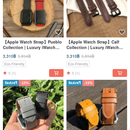
【Apple Watch Strap】Pueblo
【Apple Watch Strap】Calf
Collection | Luxury iWatch
Collection | Luxury iWatch
Band | Elegant & Heavy
Band | Elegant & Heavy
3,310฿
3,894฿
3,310฿
3,894฿
Eco-Friendly
Eco-Friendly
5
(1)
5
(1)
จัดส่งฟรี
-15%
จัดส่งฟรี
-15%