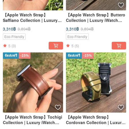
【Apple Watch Strap】
【Apple Watch Strap】Buttero
Saffiano Collection | Luxury
Collection | Luxury iWatch
iWatch Band | Elegant &
Band | Elegant & Heavy
3,310฿
3,894฿
3,310฿
3,894฿
Heavy
Eco-Friendly
Eco-Friendly
5
(3)
5
(5)
จัดส่งฟรี
-15%
จัดส่งฟรี
-15%
【Apple Watch Strap】Tochigi
【Apple Watch Strap】
Collection | Luxury iWatch
Cordovan Collection | Luxury
Band | Elegant & Heavy
iWatch Band| Elegant&Heavy