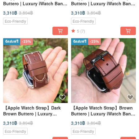
Buttero | Luxury iWatch Band
Buttero | Luxury iWatch Band
| Elegant & Heavy
| Elegant & Heavy
3,310฿
3,894฿
3,310฿
3,894฿
Eco-Friendly
Eco-Friendly
5
(7)
จัดส่งฟรี
-15%
จัดส่งฟรี
-15%
【Apple Watch Strap】Dark
【Apple Watch Strap】Brown
Brown Buttero | Luxury
Buttero | Luxury iWatch Band
iWatch Band | Elegant &
| Elegant & Heavy
3,310฿
3,894฿
3,310฿
3,894฿
Heavy
Eco-Friendly
Eco-Friendly