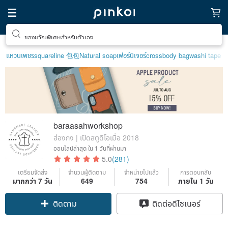
ของขวัญพิเศษสำหรับตัวเอง
แหวนเพชร
squareline 包包
Natural soap
เฟอร์นิเจอร์
crossbody bag
washi tape
baraasahworkshop
ฮ่องกง | เปิดสตูดิโอเมื่อ 2018
ออนไลน์ล่าสุด
ใน 1 วันที่ผ่านมา
5.0
(281)
เตรียมจัดส่ง
จำนวนผู้ติดตาม
จำหน่ายไปแล้ว
การตอบกลับ
มากกว่า 7 วัน
649
754
ภายใน 1 วัน
ติดตาม
ติดต่อดีไซเนอร์