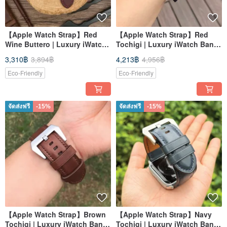
【Apple Watch Strap】Red
【Apple Watch Strap】Red
Wine Buttero | Luxury iWatch
Tochigi | Luxury iWatch Band
Band | Elegant & Heavy
| Elegant & Heavy
3,310฿
3,894฿
4,213฿
4,956฿
Eco-Friendly
Eco-Friendly
จัดส่งฟรี
-15%
จัดส่งฟรี
-15%
【Apple Watch Strap】Brown
【Apple Watch Strap】Navy
Tochigi | Luxury iWatch Band
Tochigi | Luxury iWatch Band