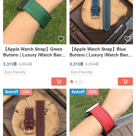
【Apple Watch Strap】Green
【Apple Watch Strap】Blue
Buttero | Luxury iWatch Band
Buttero | Luxury iWatch Band
| Elegant & Heavy
| Elegant & Heavy
3,310฿
3,894฿
3,310฿
3,894฿
Eco-Friendly
Eco-Friendly
5
(1)
จัดส่งฟรี
-15%
จัดส่งฟรี
-15%