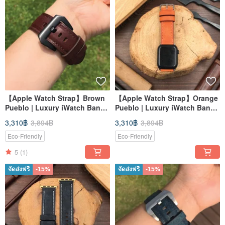
【Apple Watch Strap】Brown
【Apple Watch Strap】Orange
Pueblo | Luxury iWatch Band |
Pueblo | Luxury iWatch Band |
Elegant & Heavy
Elegant & Heavy
3,310฿
3,894฿
3,310฿
3,894฿
Eco-Friendly
Eco-Friendly
5
(1)
จัดส่งฟรี
-15%
จัดส่งฟรี
-15%