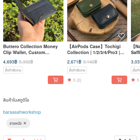
We look forward to exploring the infinite world of leather craft with you.
Buttero Collection Money
【AirPods Case】Tochigi
【Na
Clip Wallet, Custom
Collection | 1/2/3/4/Pro3 |
Saff
Lightweight Leather Cash
Earphone Accessories
Han
4,693฿
5,332฿
2,671฿
3,142฿
3,0
Wallet
Kon
สั่งทำพิเศษ
สั่งทำพิเศษ
สั่ง
5
(2)
5
สินค้าในสตูดิโอ
baraasahworkshop
สายหนัง