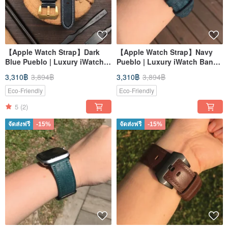
【Apple Watch Strap】Dark
【Apple Watch Strap】Navy
Blue Pueblo | Luxury iWatch
Pueblo | Luxury iWatch Band |
Band | Elegant & Heavy
Elegant & Heavy
3,310฿
3,894฿
3,310฿
3,894฿
Eco-Friendly
Eco-Friendly
5
(2)
จัดส่งฟรี
-15%
จัดส่งฟรี
-15%