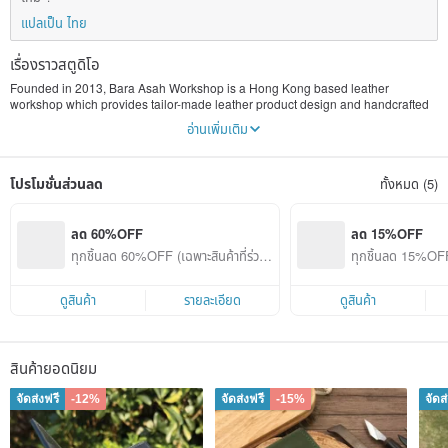
แปลเป็น ไทย
เรื่องราวสตูดิโอ
Founded in 2013, Bara Asah Workshop is a Hong Kong based leather
workshop which provides tailor-made leather product design and handcrafted
leather goods services. All of our producing processes, from drafting, cutting
อ่านเพิ่มเติม
and hole punching to stitching and burnishing, are 100% made by hand. We
aim to provide a personalized and unique leather product to our customers.
โปรโมชั่นส่วนลด
ทั้งหมด (5)
We have great enthusiasm in leather craftsmanship and keep on improving our
skill in search of excellence. All the products we made are both functional and
artistic. We strive to satisfy different needs of customers with our profession and
passion.
ลด 60%OFF
ลด 15%OFF
ทุกชิ้นลด 60%OFF (เฉพาะสินค้าที่ร่วมร
ทุกชิ้นลด 15%OFF 
Although mass and machinery production could keep the production process
ายการ)
ายการ)
low in price and productive, products manufactured on the same assembly line
without personal characteristics would be too monotonous and dull. We
ดูสินค้า
รายละเอียด
ดูสินค้า
believe in the creative spirit of human and their potential. When we craft, we
also leave a part of ourselves in the product, which makes it alive, treasured
and significant.
สินค้ายอดนิยม
Leather is a natural fabric which would change color, hardness and smell over
time. The change varies with individual users and would gradually develop into
จัดส่งฟรี
-12%
จัดส่งฟรี
-15%
จัดส
something with personal and unique characteristics. The features of leather
give continues life to our products. We craft with a hope that our customers
could experience as well as embrace the uniqueness and possibility of leather.