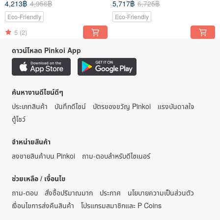
4,213฿
4,956฿
5,717฿
6,725฿
Eco-Friendly
Eco-Friendly
5
(2)
ดาวน์โหลด Pinkoi App
ค้นหางานดีไซน์ดีๆ
ประเภทสินค้า
บันทึกดีไซน์
บัตรของขวัญ Pinkoi
แรงบันดาลใจ
ตู้โชว์
จำหน่ายสินค้า
ลงขายสินค้าบน Pinkoi
ถาม-ตอบสำหรับดีไซเนอร์
ช่วยเหลือ / เงื่อนไข
ถาม-ตอบ
สั่งซื้อปริมาณมาก
ประกาศ
นโยบายความเป็นส่วนตัว
เงื่อนไขการส่งคืนสินค้า
โปรแกรมสมาชิกและ P Coins