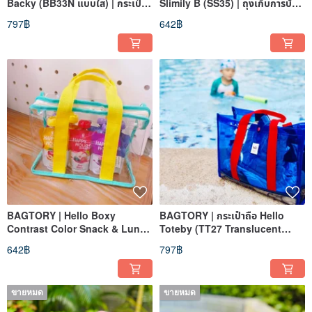
Backy (BB33N แบบใส) | กระเป๋า
Slimily B (SS35) | ถุงเก็บการบ้าน
เก็บของ
และเอกสาร
797฿
642฿
BAGTORY | Hello Boxy
BAGTORY | กระเป๋าถือ Hello
Contrast Color Snack & Lunch
Toteby (TT27 Translucent
Bag (BX07) | กระเป๋าเก็บของ
Series) | กระเป๋าเก็บของ
642฿
797฿
ขายหมด
ขายหมด