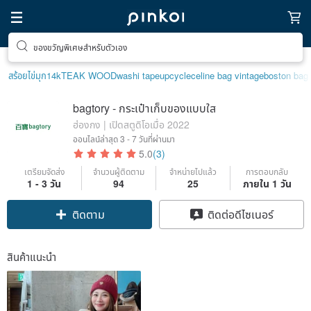
ของขวัญพิเศษสำหรับตัวเอง
สร้อยไข่มุก14k
TEAK WOOD
washi tape
upcycle
celine bag vintage
boston bag
bagtory - กระเป๋าเก็บของแบบใส
ฮ่องกง | เปิดสตูดิโอเมื่อ 2022
ออนไลน์ล่าสุด
3 - 7 วันที่ผ่านมา
5.0
(3)
เตรียมจัดส่ง
จำนวนผู้ติดตาม
จำหน่ายไปแล้ว
การตอบกลับ
1 - 3 วัน
94
25
ภายใน 1 วัน
ติดตาม
ติดต่อดีไซเนอร์
สินค้าแนะนำ