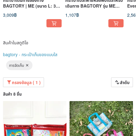
BAGTORY | ME (ขนาด L: 30
เดินทาง BAGTORY รุ่น ME
Eve
ลิตร)
(MB11)
| Ba
3,009฿
1,107฿
2,5
สินค้าในสตูดิโอ
bagtory - กระเป๋าเก็บของแบบใส
การจัดเก็บ
กรองข้อมูล ( 1 )
ลำดับ
สินค้า 8 ชิ้น