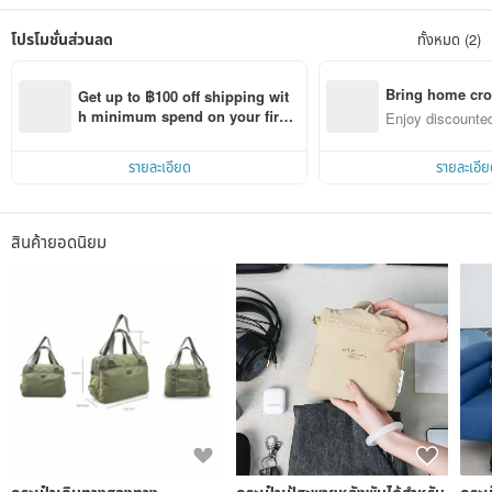
office in Hong Kong. The international brands that cooperate with include Zara,
Kappa, Disney, Warner Brothers and so on. The founder of "Baibao bagtory" is
โปรโมชั่นส่วนลด
ทั้งหมด (2)
a storage expert. He was troubled by the lack of suitable and high-quality
storage bags in the market, so he decided to design and produce his own, and
established the brand "Baibao bagtory". The founder believes that different
items and different storage spaces in the home require different storage
Bring home cro
Get up to ฿100 off shipping wit
supplies. More importantly, it is necessary to "see through" so that you can find
n with ease
h minimum spend on your first 
Enjoy discounted
what you want in the fastest and most convenient way! The storage series of
Pinkoi app order within 7 days!
ct cross-border 
"Baobao bagtory" follows a design concept - transparent storage. Its flagship
product "HD storage bag" is carefully and thoughtfully designed, practical and
รายละเอียด
รายละเอีย
durable. The storage uses include stationery, toys, books, travel supplies,
clothes, bedding , quilts, sundries, etc., so that each item has its own home.
"Baibao bagtory" has won the word of mouth with its excellent quality and is
greatly supported by users. In recent years, it has been popular in Taiwan and
สินค้ายอดนิยม
Malaysia, and is strongly recommended by Internet celebrities and storage
masters!
กระเป๋าเดินทางสองทาง
กระเป๋าเป้สะพายหลังพับได้สำหรับ
กระเ