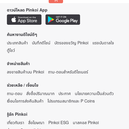
ดาวน์โหลด Pinkoi App
ค้นหางานดีไซน์ดีๆ
ประเภทสินค้า
บันทึกดีไซน์
บัตรของขวัญ Pinkoi
แรงบันดาลใจ
ตู้โชว์
จำหน่ายสินค้า
ลงขายสินค้าบน Pinkoi
ถาม-ตอบสำหรับดีไซเนอร์
ช่วยเหลือ / เงื่อนไข
ถาม-ตอบ
สั่งซื้อปริมาณมาก
ประกาศ
นโยบายความเป็นส่วนตัว
เงื่อนไขการส่งคืนสินค้า
โปรแกรมสมาชิกและ P Coins
รู้จัก Pinkoi
เกี่ยวกับเรา
สื่อโฆษณา
Pinkoi ESG
มาสคอส Pinkoi