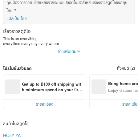
คุณต้องการความช่วยเหลือจากระบบแปลอัตโนมัติสำหรับเรื่องราวสตูดิโออังกฤษ
ไหม ?
แปลเป็น ไทย
เรื่องราวสตูดิโอ
This is an everything.
every time every day every where
every one every you every thing
อ่านเพิ่มเติม
will be fine!
a narrative visual story about life.
โปรโมชั่นส่วนลด
ทั้งหมด (2)
Bring home cro
Get up to ฿100 off shipping wit
n with ease
h minimum spend on your first 
Enjoy discounted
Pinkoi app order within 7 days!
ct cross-border 
รายละเอียด
รายละเอีย
สินค้าในสตูดิโอ
HOLY YA