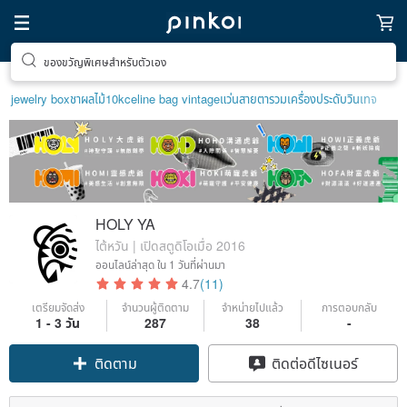
ของขวัญพิเศษสำหรับตัวเอง
jewelry box
ชาผลไม้
10k
celine bag vintage
แว่นสายตา
รวมเครื่องประดับวินเทจ
HOLY YA
ไต้หวัน | เปิดสตูดิโอเมื่อ 2016
ออนไลน์ล่าสุด
ใน 1 วันที่ผ่านมา
4.7
(11)
เตรียมจัดส่ง
จำนวนผู้ติดตาม
จำหน่ายไปแล้ว
การตอบกลับ
Claim coupon
1 - 3 วัน
287
38
-
ติดตาม
ติดต่อดีไซเนอร์