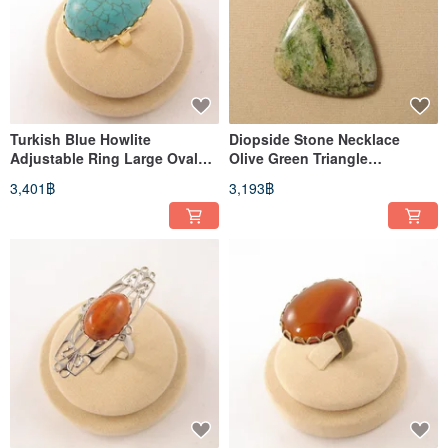
Turkish Blue Howlite
Diopside Stone Necklace
Adjustable Ring Large Oval
Olive Green Triangle
Gemstone Statement Ring
Gemstone Jewelry Pendant
3,401฿
3,193฿
Jewelry
Necklace