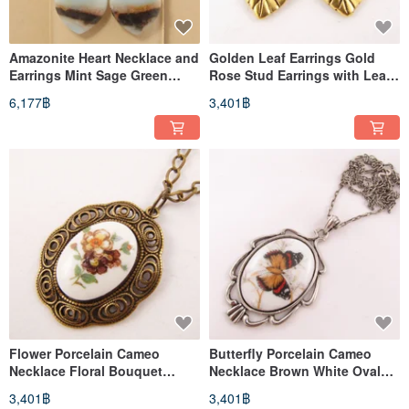
Amazonite Heart Necklace and
Golden Leaf Earrings Gold
Earrings Mint Sage Green
Rose Stud Earrings with Leaf
Turquoise Teal Jewelry Set
Dangle Jewelry Earrings
6,177฿
3,401฿
Flower Porcelain Cameo
Butterfly Porcelain Cameo
Necklace Floral Bouquet
Necklace Brown White Oval
Brass Pendant Necklace
Pendant Necklace Jewelry
3,401฿
3,401฿
Jewelry