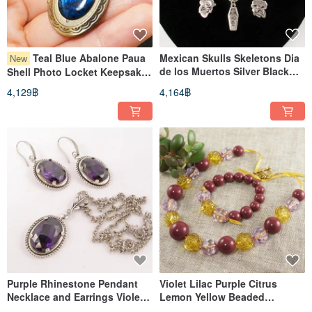
Teal Blue Abalone Paua
Mexican Skulls Skeletons Dia
New
de los Muertos Silver Black
Shell Photo Locket Keepsake
Charm Necklace Jewelry
Pendant Necklace Jewelry Gift
4,129฿
4,164฿
Purple Rhinestone Pendant
Violet Lilac Purple Citrus
Necklace and Earrings Violet
Lemon Yellow Beaded
Faceted Glass Jewelry Set
Necklace and Bracelet Jewelry