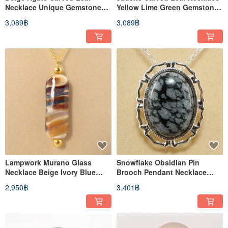
Necklace Unique Gemstone
Yellow Lime Green Gemstone
Nature Pendant Necklace
Pendant Necklace Jewelry
3,089฿
3,089฿
Jewelry
Lampwork Murano Glass
Snowflake Obsidian Pin
Necklace Beige Ivory Blue
Brooch Pendant Necklace
Brown Pendant Necklace
2in1 Black Stone Brooch
2,950฿
3,401฿
Jewelry
Jewelry