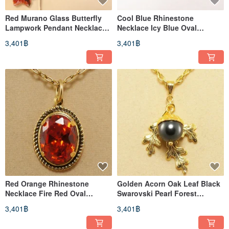
Red Murano Glass Butterfly
Cool Blue Rhinestone
Lampwork Pendant Necklace
Necklace Icy Blue Oval
and Earrings Jewelry Set
Faceted Glass Stone Pendant
3,401฿
3,401฿
Jewelry
Red Orange Rhinestone
Golden Acorn Oak Leaf Black
Necklace Fire Red Oval
Swarovski Pearl Forest
Faceted Glass Stone Pendant
Pendant Necklace Jewelry Gift
3,401฿
3,401฿
Jewelry