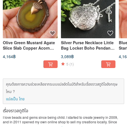
Olive Green Mustard Agate
Silver Purse Necklace Little
Blu
Slice Slab Copper Acorn
Bag Locket Boho Pendant
Star
Pendant Necklace Jewelry
Wish Keeper Memorable
Mar
4,164฿
3,089฿
4,1
Gift
Gift
Jew
5
(1)
คุณต้องการความช่วยเหลือจากระบบแปลอัตโนมัติสำหรับเรื่องราวสตูดิโออังกฤษ
ไหม ?
แปลเป็น ไทย
เรื่องราวสตูดิโอ
I love beads and gems since being child. I started to create jewelry in 2009,
and in 2011 opened my own online shop to sell my creations locally. Since
2014 I sell worldwide. AGATIX is my special project for worldwide sales.