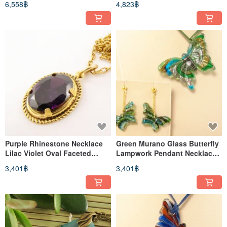
6,558฿
4,823฿
Set
Purple Rhinestone Necklace
Green Murano Glass Butterfly
Lilac Violet Oval Faceted
Lampwork Pendant Necklace
Glass Stone Pendant Jewelry
and Earrings Jewelry Set
3,401฿
3,401฿