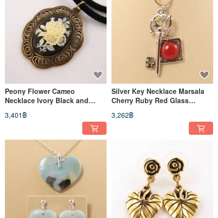
Peony Flower Cameo
Silver Key Necklace Marsala
Necklace Ivory Black and
Cherry Ruby Red Glass
White Brass Pendant Necklace
Pendant Necklace Jewelry Gift
3,401฿
3,262฿
Jewelry