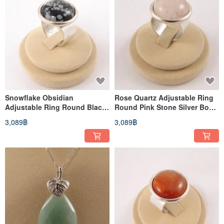
Snowflake Obsidian
Rose Quartz Adjustable Ring
Adjustable Ring Round Black
Round Pink Stone Silver Boho
Stone Boho Statement Ring
Statement Ring Jewelry
3,089฿
3,089฿
Jewelry