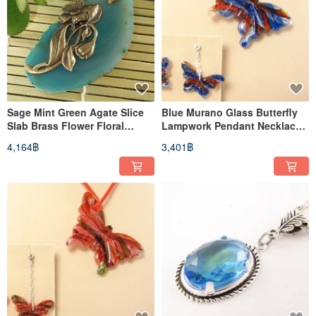
Sage Mint Green Agate Slice
Blue Murano Glass Butterfly
Slab Brass Flower Floral
Lampwork Pendant Necklace
Pendant Necklace Jewelry
and Earrings Jewelry Set
4,164฿
3,401฿