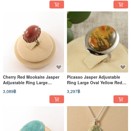
Cherry Red Mookaite Jasper
Picasso Jasper Adjustable
Adjustable Ring Large
Ring Large Oval Yellow Red
Statement Gemstone Jewelry
Olive Gemstone Jewelry Ring
3,089฿
3,297฿
Ring