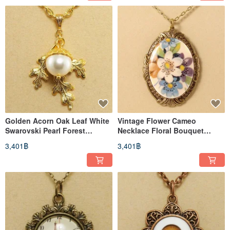
Golden Acorn Oak Leaf White
Vintage Flower Cameo
Swarovski Pearl Forest
Necklace Floral Bouquet
Pendant Necklace Jewelry Gift
Brass Pendant Necklace
3,401฿
3,401฿
Jewelry Gift