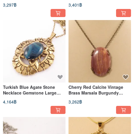
Gold Pendant Necklace
Pendant Necklace Jewelry Gift
3,297฿
3,401฿
Jewelry
Turkish Blue Agate Stone
Cherry Red Calcite Vintage
Necklace Gemstone Large
Brass Marsala Burgundy
Golden Pendant Necklace
Stone Pendant Necklace
4,164฿
3,262฿
Jewelry
Jewelry