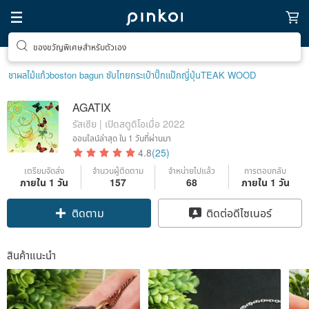
ตามหาไอเทมฮีลใจ
ชาผลไม้
แก้ว
boston bag
un ซับไทย
กระเป๋าปิ๊กแป๊กญี่ปุ่น
TEAK WOOD
AGATIX
รัสเซีย | เปิดสตูดิโอเมื่อ 2022
ออนไลน์ล่าสุด
ใน 1 วันที่ผ่านมา
4.8
(25)
เตรียมจัดส่ง
จำนวนผู้ติดตาม
จำหน่ายไปแล้ว
การตอบกลับ
ภายใน 1 วัน
157
68
ภายใน 1 วัน
Claim coupon
ติดต่อดีไซเนอร์
ติดตาม
สินค้าแนะนำ