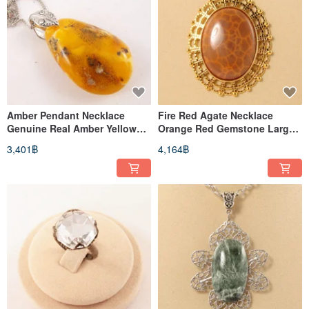
Amber Pendant Necklace
Fire Red Agate Necklace
Genuine Real Amber Yellow
Orange Red Gemstone Large
Teardrop Boho Necklace
Oval Pendant Necklace
3,401฿
4,164฿
Jewelry
Jewelry