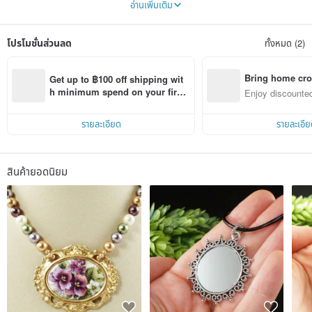
อ่านเพิ่มเติม
Because I use a lot of agates, and agate is my favorite stone. I do everything in
my shop by myself: buy materials, create and make jewelry by my own hands,
take pictures, create listings, communicate with buyers, go to post office, etc.
โปรโมชั่นส่วนลด
ทั้งหมด (2)
You will get the best goods and service. Welcome!
Bring home cro
Get up to ฿100 off shipping wit
n with ease
h minimum spend on your first 
Enjoy discounted
Pinkoi app order within 7 days!
ct cross-border 
รายละเอียด
รายละเอีย
สินค้ายอดนิยม