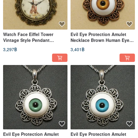
Watch Face Eiffel Tower
Evil Eye Protection Amulet
Vintage Style Pendant
Necklace Brown Human Eye
Necklace Jewelry Paris Lover
Pendant Necklace Jewelry
3,297฿
3,401฿
Gift
Evil Eye Protection Amulet
Evil Eye Protection Amulet