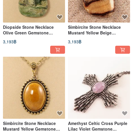
Diopside Stone Necklace
Simbircite Stone Necklace
Olive Green Gemstone
Mustard Yellow Beige
Minimalist Jewelry Pendant
Gemstone Pendant Necklace
3,193฿
3,193฿
Necklace
Jewelry
Simbircite Stone Necklace
Amethyst Celtic Cross Purple
Mustard Yellow Gemstone
Lilac Violet Gemstone