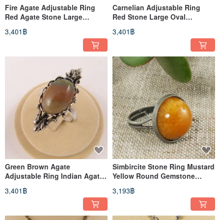
Fire Agate Adjustable Ring
Carnelian Adjustable Ring
Red Agate Stone Large
Red Stone Large Oval
Filigree Free Size Ring Jewelry
Gemstone Statement Ring
3,401฿
3,401฿
Jewelry
Green Brown Agate
Simbircite Stone Ring Mustard
Adjustable Ring Indian Agate
Yellow Round Gemstone
Stone Ring Victorian Era
Adjustable Ring Jewelry Gift
3,401฿
3,193฿
Jewelry