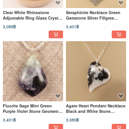
Clear White Rhinestone
Seraphinite Necklace Green
Adjustable Ring Glass Crystal
Gemstone Silver Filigree
Brass Filigree Ring Jewelry
Pendant Necklace Jewelry
3,089฿
3,401฿
Fluorite Sage Mint Green
Agate Heart Pendant Necklace
Purple Violet Stone Geometric
Black and White Stone
Pendant Necklace Jewelry
Monochrome Necklace
3,401฿
3,089฿
Jewelry