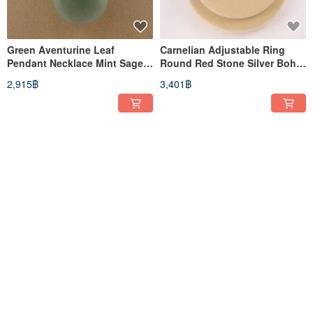
Green Aventurine Leaf
Carnelian Adjustable Ring
Pendant Necklace Mint Sage
Round Red Stone Silver Boho
Green Stone Necklace Jewelry
Statement Ring Jewelry
2,915฿
3,401฿
Green Aventurine Adjustable
Green Aventurine Pendant
Ring Large Round Sage Mint
Necklace Vintage Mint Sage
Green Stone Ring Jewelry
Green Stone Necklace Jewelry
3,089฿
2,915฿