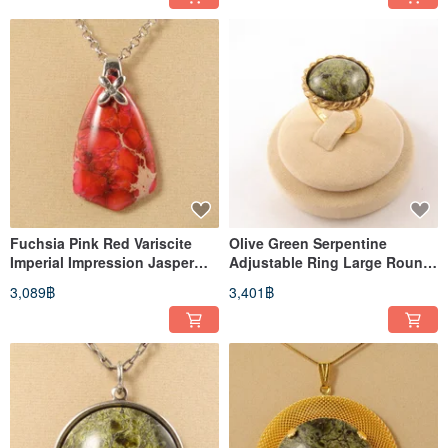
Fuchsia Pink Red Variscite
Olive Green Serpentine
Imperial Impression Jasper
Adjustable Ring Large Round
Pendant Necklace Jewelry
Green Stone Gold Jewelry
3,089฿
3,401฿
Ring