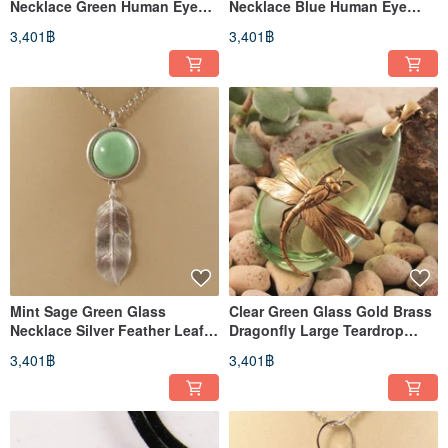
Necklace Green Human Eye
Necklace Blue Human Eye
Pendant Necklace Jewelry
Pendant Necklace Jewelry Gift
3,401฿
3,401฿
Mint Sage Green Glass
Clear Green Glass Gold Brass
Necklace Silver Feather Leaf
Dragonfly Large Teardrop
Pendant Necklace Jewelry Gift
Pendant Necklace Jewelry
3,401฿
3,401฿