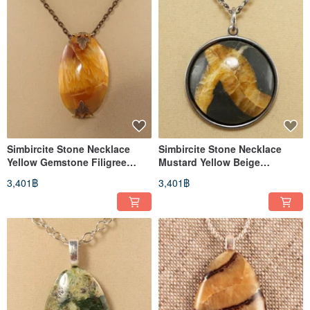
Simbircite Stone Necklace
Simbircite Stone Necklace
Yellow Gemstone Filigree
Mustard Yellow Beige
Pendant Necklace Jewelry Gift
Gemstone Pendant Necklace
3,401฿
3,401฿
Jewelry