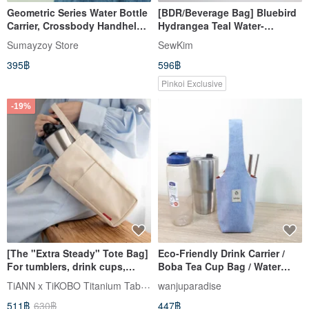
Geometric Series Water Bottle
[BDR/Beverage Bag] Bluebird
Carrier, Crossbody Handheld,
Hydrangea Teal Water-
Outdoor Travel, Dual-Use
repellent Nylon Fabric Can Be
Sumayzoy Store
SewKim
Lightweight Insulated Cup
Stored as a Pendant!
395฿
596฿
Sleeve, 600ml, Black
Pinkoi Exclusive
-19%
[The "Extra Steady" Tote Bag]
Eco-Friendly Drink Carrier /
For tumblers, drink cups,
Boba Tea Cup Bag / Water
reusable cups, or as a
Bottle Holder / Small Tote /
TiANN x TiKOBO Titanium Tableware
wanjuparadise
crossbody bag
Japanese Blue
511฿
630฿
447฿