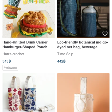
Hand-Knitted Drink Carrier |
Eco-friendly botanical indigo-
Hamburger-Shaped Pouch |
dyed net bag, beverage
Eco-Bag | Tote Bag
carrier, water bottle and cup
Han's crochet
Time Ship
bag, single-shoulder or cross-
343฿
442฿
body, with Sashiko
embroidery at the base.
สั่งทำพิเศษ