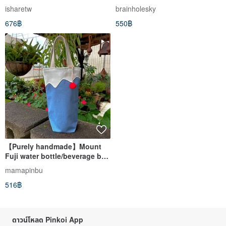
pattern Beverage Bag
isharetw
brainholesky
Umbrella Bag
676฿
550฿
【Purely handmade】Mount
Fuji water bottle/beverage bag
umbrella bag handbag
mamapinbu
516฿
ดาวน์โหลด Pinkoi App