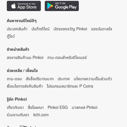
ค้นหางานดีไซน์ดีๆ
ประเภทสินค้า
บันทึกดีไซน์
บัตรของขวัญ Pinkoi
แรงบันดาลใจ
ตู้โชว์
จำหน่ายสินค้า
ลงขายสินค้าบน Pinkoi
ถาม-ตอบสำหรับดีไซเนอร์
ช่วยเหลือ / เงื่อนไข
ถาม-ตอบ
สั่งซื้อปริมาณมาก
ประกาศ
นโยบายความเป็นส่วนตัว
เงื่อนไขการส่งคืนสินค้า
โปรแกรมสมาชิกและ P Coins
รู้จัก Pinkoi
เกี่ยวกับเรา
สื่อโฆษณา
Pinkoi ESG
มาสคอส Pinkoi
ร่วมงานกับเรา
iichi.com