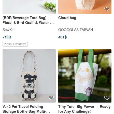
[BDR/Beverage Tote Bag]
Cloud bag
Floral & Bird Graffiti, Water-
Repellent Lining, Japanese
SewKim
GOODGLAS TAIWAN
Canvas, Snap Closure for
710฿
481฿
Storage
Pinkoi Exclusive
Ver.2 Pet Travel Folding
Tiny Tote, Big Power — Ready
Storage Bottle Bag Multi-
for Any Challenge!