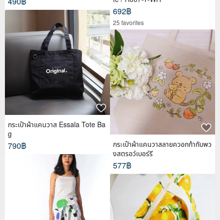
490฿
692฿
25 favorites
กระเป๋าผ้าแคนวาส Essala Tote Ba
g
กระเป๋าผ้าแคนวาสลายควอกก้ากับพว
790฿
งสตรอว์เบอร์รี
577฿