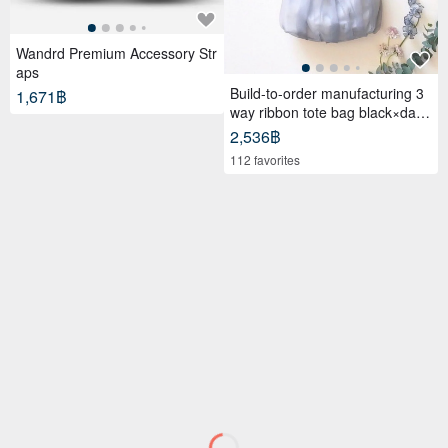
Wandrd Premium Accessory Str
aps
Build-to-order manufacturing 3
1,671฿
way ribbon tote bag black×dark
gray
2,536฿
112 favorites