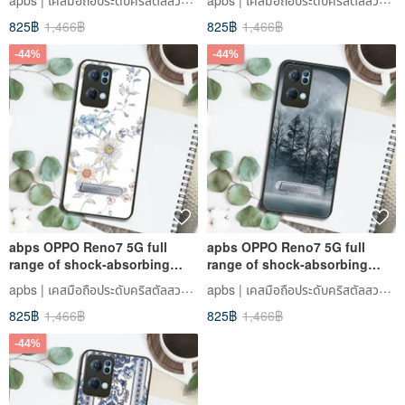
Peony and Butterfly
night flying
825฿
1,466฿
825฿
1,466฿
-44%
-44%
abps OPPO Reno7 5G full
apbs OPPO Reno7 5G full
range of shock-absorbing
range of shock-absorbing
stand phone case-Flower
vertical mobile phone case -
apbs | เคสมือถือประดับคริสตัลสวารอฟสกี้
apbs | เคสมือถือประดับคริสตัลสวารอฟสกี้
Language-Mu Chunju
Yeyue
825฿
1,466฿
825฿
1,466฿
-44%