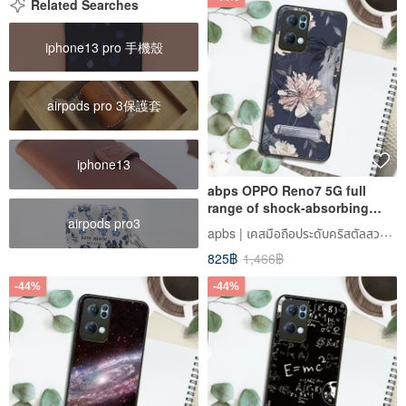
Related Searches
iphone13 pro 手機殼
airpods pro 3保護套
iphone13
abps OPPO Reno7 5G full
range of shock-absorbing
airpods pro3
vertical mobile phone case -
apbs | เคสมือถือประดับคริสตัลสวารอฟสกี้
Huahua
825฿
1,466฿
-44%
-44%