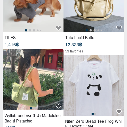
TILES
Tutu Lucid Butter
1,416฿
12,323฿
53 favorites
Wyllabrand กระเป๋าผ้า Madeleine
Bag สี Pistachio
Niten Zero Bread Tee Frog Whi
te / R007-T-WH