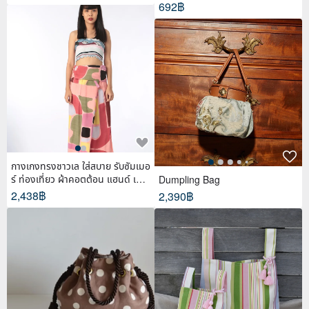
692฿
กางเกงทรงชาวเล ใส่สบาย รับซัมเมอ
ร์ ท่องเที่ยว ผ้าคอตต้อน แฮนด์ เพ้น
Dumpling Bag
ท์
2,438฿
2,390฿