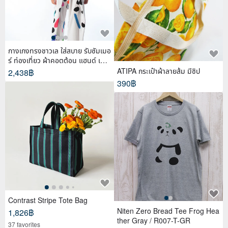
กางเกงทรงชาวเล ใส่สบาย รับซัมเมอ
ร์ ท่องเที่ยว ผ้าคอตต้อน แฮนด์ เพ้น
ท์
ATIPA กระเป๋าผ้าลายส้ม มีซิป
2,438฿
390฿
Contrast Stripe Tote Bag
Niten Zero Bread Tee Frog Hea
1,826฿
ther Gray / R007-T-GR
37 favorites