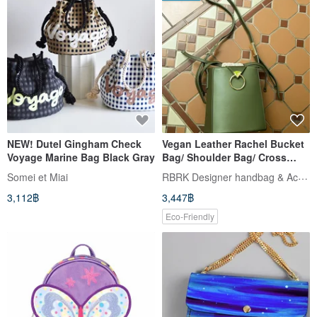
NEW! Dutel Gingham Check
Vegan Leather Rachel Bucket
Voyage Marine Bag Black Gray
Bag/ Shoulder Bag/ Cross
body Bag Pistachio
RBRK Designer handbag & Accessories
Somei et Miai
3,112฿
3,447฿
Eco-Friendly