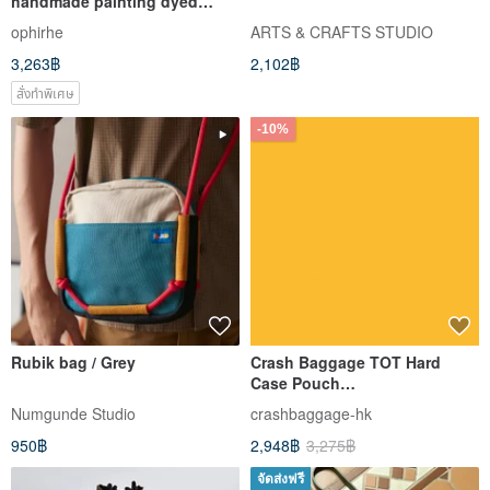
handmade painting dyed
vegetable tanned leather
ophirhe
ARTS & CRAFTS STUDIO
handmade leather bag
3,263฿
2,102฿
diagonal one-shoulder small
square bag
สั่งทำพิเศษ
-10%
Rubik bag / Grey
Crash Baggage TOT Hard
Case Pouch
Purple/Green/Blue/Red/Gray/Pi
Numgunde Studio
crashbaggage-hk
nk
950฿
2,948฿
3,275฿
จัดส่งฟรี