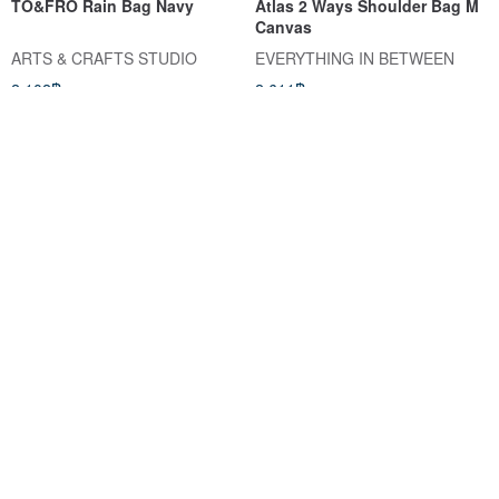
TO&FRO Rain Bag Navy
Atlas 2 Ways Shoulder Bag M
Canvas
ARTS & CRAFTS STUDIO
EVERYTHING IN BETWEEN
2,102฿
2,611฿
Pinkoi Exclusive
จัดส่งฟรี
จัดส่งฟรี
Underline Big Nylon Mail Bag /
Hopper relife camel bag
Sling Bag / Messenger Bag
UNDERLINEBAGS &MORE
tathatabrand
1,080฿
1,150฿