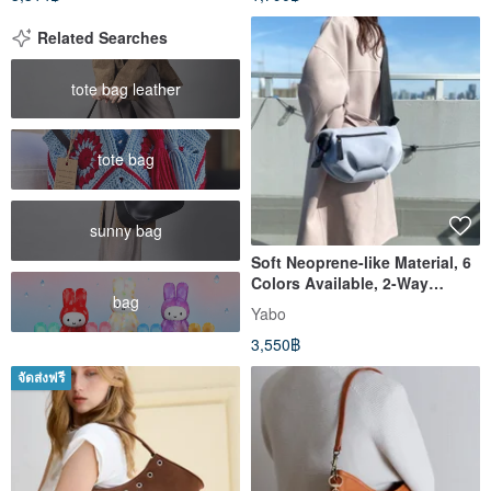
Related Searches
tote bag leather
tote bag
sunny bag
Soft Neoprene-like Material, 6
Colors Available, 2-Way
bag
Shoulder Bag
Yabo
3,550฿
จัดส่งฟรี