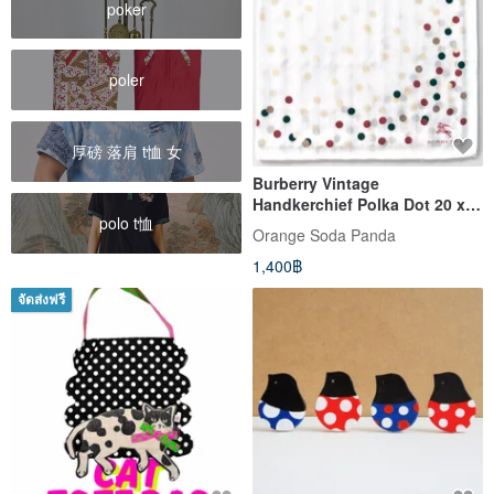
poker
poler
厚磅 落肩 t恤 女
Burberry Vintage
Handkerchief Polka Dot 20 x
polo t恤
19.5 inches
Orange​ Soda​ Panda
1,400฿
จัดส่งฟรี