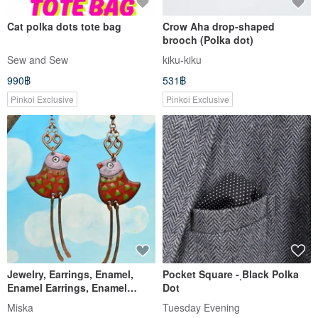
Cat polka dots tote bag
Crow Aha drop-shaped
brooch (Polka dot)
Sew and Sew
kiku-kiku
990฿
531฿
Pinkoi Exclusive
Pinkoi Exclusive
Jewelry, Earrings, Enamel,
Pocket Square - ฺBlack Polka
Enamel Earrings, Enamel
Dot
Jewelry, Bird Earrings with
Miska
Tuesday Evening
Polka Dots, Bird Earrings,