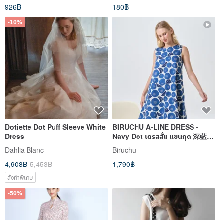
926฿
180฿
Enameled Earrings, Bird
Jewelry, Polka Dots,
-10%
Dotiette Dot Puff Sleeve White
BIRUCHU A-LINE DRESS -
Dress
Navy Dot เดรสสั้น แขนกุด 深藍
連身裙
Dahlia Blanc
Biruchu
4,908฿
5,453฿
1,790฿
สั่งทำพิเศษ
-50%