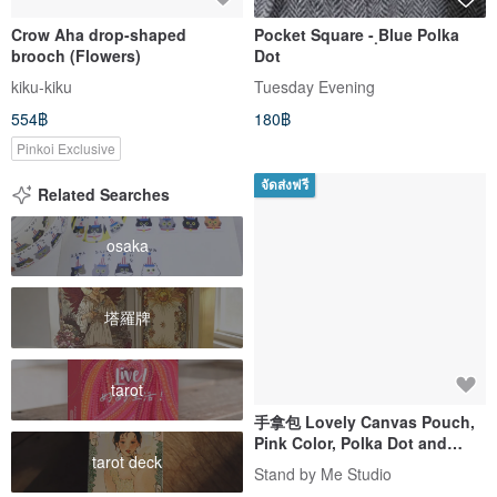
Crow Aha drop-shaped
Pocket Square - ฺBlue Polka
brooch (Flowers)
Dot
kiku-kiku
Tuesday Evening
554฿
180฿
Pinkoi Exclusive
จัดส่งฟรี
Related Searches
osaka
塔羅牌
tarot
手拿包 Lovely Canvas Pouch,
Pink Color, Polka Dot and
tarot deck
Striped Design 化妝包 /收納袋
Stand by Me Studio