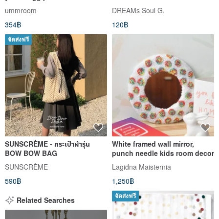
glossy fine hole material
ummroom
DREAMs Soul G.
354฿
120฿
จัดส่งฟรี
SUNSCRÈME - กระเป๋าผ้ารุ่น
White framed wall mirror,
BOW BOW BAG
punch needle kids room decor
SUNSCRÈME
Lagidna Maisternia
590฿
1,250฿
จัดส่งฟรี
Related Searches