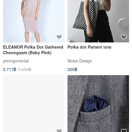
ELEANOR Polka Dot Gathered
Polka dot Pattern tote
Cheongsam (Baby Pink)
yimingoriental
Noise.Design
3,717฿
7,433฿
320฿