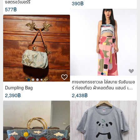
งสตรอว์เบอร์รี
390฿
577฿
กางเกงทรงชาวเล ใส่สบาย รับซัมเมอ
Dumpling Bag
ร์ ท่องเที่ยว ผ้าคอตต้อน แฮนด์ เพ้น
ท์
2,390฿
2,438฿