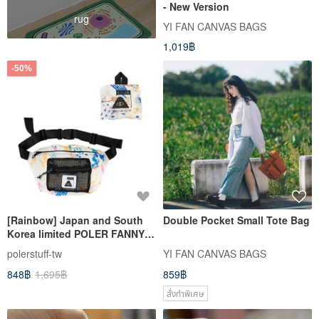
- New Version
rug
YI FAN CANVAS BAGS
1,019฿
-50%
[Rainbow] Japan and South
Double Pocket Small Tote Bag
Korea limited POLER FANNY
PACK can be stored in a mesh
polerstuff-tw
YI FAN CANVAS BAGS
bag waist bag spray paint
848฿
1,695฿
859฿
color
สั่งทำพิเศษ