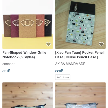
Fan-Shaped Window Grille
[Xiao Fan Tuan] Pocket Pencil
Notebook (5 Styles)
Case | Nurse Pencil Case |
Doctor Pencil Case | Teacher
conchen
AKIBA MANDMADE
Pencil Case
321฿
229฿
สั่งทำพิเศษ