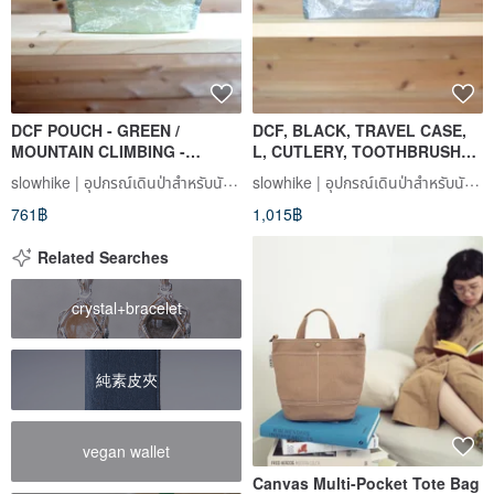
DCF POUCH - GREEN /
DCF, BLACK, TRAVEL CASE,
MOUNTAIN CLIMBING -
L, CUTLERY, TOOTHBRUSH
CAMPING - OUTDOORS -
POUCH, POUCH, OUTDOORS,
slowhike | อุปกรณ์เดินป่าสำหรับนักเดินป่าสายชิล
slowhike | อุปกรณ์เดินป่าสำหรับนักเดินป่าสายชิล
ULTRA LIGHTWEIGHT -
CAMPING, HIKING,
761฿
1,015฿
WATERPROOF - SACOCHE -
WATERPROOF, ULTRA-
SHOULDER BAG - POUCH -
LIGHTWEIGHT
FIRST AID - slowhike
Related Searches
crystal+bracelet
純素皮夾
vegan wallet
Canvas Multi-Pocket Tote Bag