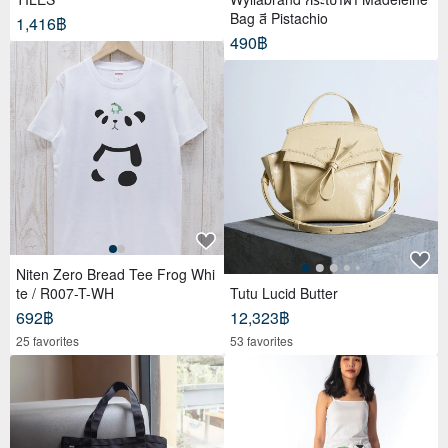
Bag สี Pistachio
1,416฿
490฿
Niten Zero Bread Tee Frog Whi
te / R007-T-WH
Tutu Lucid Butter
692฿
12,323฿
25 favorites
53 favorites