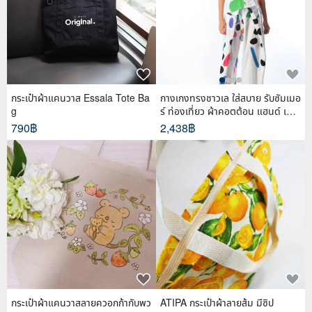
กระเป๋าผ้าแคนวาส Essala Tote Ba
กางเกงทรงชาวเล ใส่สบาย รับซัมเมอ
g
ร์ ท่องเที่ยว ผ้าคอตต้อน แฮนด์ เพ้น
ท์
790฿
2,438฿
กระเป๋าผ้าแคนวาสลายควอกก้ากับพว
ATIPA กระเป๋าผ้าลายส้ม มีซิป