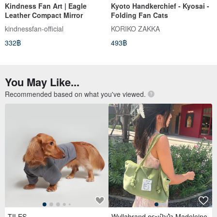
Kindness Fan Art | Eagle
Kyoto Handkerchief - Kyosai -
Leather Compact Mirror
Folding Fan Cats
kindnessfan-official
KORIKO ZAKKA
332฿
493฿
You May Like...
Recommended based on what you've viewed.
TILES
Wyllabrand กระเป๋าผ้า Madeleine