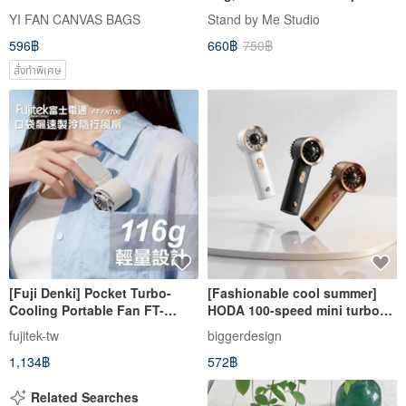
Design 化妝包 /收納袋
YI FAN CANVAS BAGS
Stand by Me Studio
596฿
660฿
750฿
สั่งทำพิเศษ
[Fuji Denki] Pocket Turbo-
[Fashionable cool summer]
Cooling Portable Fan FT-
HODA 100-speed mini turbo
FN700
fan
fujitek-tw
biggerdesign
1,134฿
572฿
Related Searches