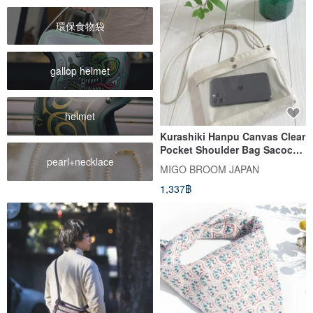
環保食物袋
gallop helmet
helmet
Kurashiki Hanpu Canvas Clear
Pocket Shoulder Bag Sacoche
pearl+necklace
Oshi-katsu (Fan Activity)
MIGO BROOM JAPAN
Smartphone Pouch PVC Beige
1,337฿