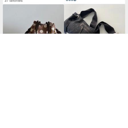
37 favorites
กระเป๋าโท้ทผ้าก้างปลาทวีตไซส์ S (รุ่น
Linen Dot Marine Bag Marron B
ลิมิเต็ด Pom-Pom)
rown
2,902฿
2,801฿
32 favorites