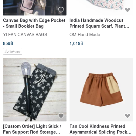
Canvas Bag with Edge Pocket
India Handmade Woodcut
- Small Booklet Bag
Printed Square Scarf, Plant
Dyed Cotton Fabric
YI FAN CANVAS BAGS
OM Hand Made
Handkerchief, Tea Towel
859฿
1,019฿
Scarf, Hand Wipe-Flower
สั่งทำพิเศษ
[Custom Order] Light Stick /
Fan Cool Kindness Printed
Fan Support Rod Storage
Asymmetrical Splicing Pocket