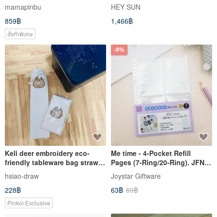
Pouch - Drawstring Bag,
Shorts-Coffee
mamapinbu
HEY SUN
Protective Sleeve
859฿
1,466฿
สั่งทำพิเศษ
-9%
Keli deer embroidery eco-
Me time - 4-Pocket Refill
friendly tableware bag straw
Pages (7-Ring/20-Ring). JFN-
bag
170. For K-Pop Fans & Card
hsiao-draw
Joystar Giftware
Collectors
228฿
63฿
69฿
Pinkoi Exclusive