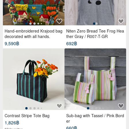
Hand-embroidered Krajood bag
Niten Zero Bread Tee Frog Hea
decorated with all hands.
ther Gray / R007-T-GR
9,590฿
692฿
Contrast Stripe Tote Bag
Sub-bag with Tassel / Pink Bord
er
1,826฿
660฿