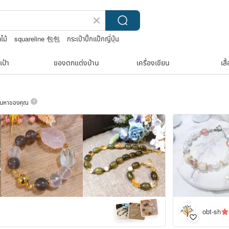
ไม้
squareline 包包
กระเป๋าปิ๊กแป๊กญี่ปุ่น
เป๋า
ของตกแต่งบ้าน
เครื่องเขียน
เสื
ค้นหาของคุณ
obt-sh