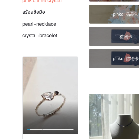
pink citrine crystal
สร้อยข้อมือ
pinkoi 品品節
pearl+necklace
crystal+bracelet
禮物卡
pinkoi 禮物卡