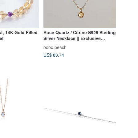
t, 14K Gold Filled
Rose Quartz / Citrine S925 Sterling
et
Silver Necklace || Exclusive
Edition Design - "Morning
bobo peach
Reflection"
US$ 83.74