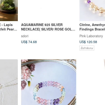
 - Lapis
AQUAMARINE 925 SILVER
Citrine, Amethys
felt Pearl
NECKLACE( SILVER/ ROSE GOLD
Findings Bracel
) | BIRTHSTONE OF MARCH
sdori
Pink Laboratory
US$ 74.68
US$ 120.58
สั่งทำพิเศษ