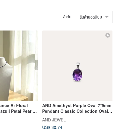
ลำดับ
สินค้ายอดนิยม
ance A: Floral
AND Amethyst Purple Oval 7*9mm
zuli Petal Pearl
Pendant Classic Collection Oval P
 Graduation Season
Natural Gemstone
AND JEWEL
US$ 30.74