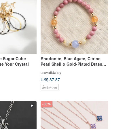
 Sugar Cube
Rhodonite, Blue Agate, Citrine,
se Your Crystal
Pearl Shell & Gold-Plated Brass
Crystal Bracelet
cawaiidaisy
US$ 37.87
สั่งทำพิเศษ
-30%