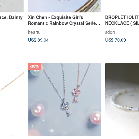
ace, Dainty
Xin Chen - Exquisite Girl's
DROPLET IOLIT
Romantic Rainbow Crystal Series:
NECKLACE ( S
Rose Quartz, Prehnite, Citrine,
)
heartu
sdori
Super Seven Strawberry,
US$ 89.04
US$ 70.09
Aquamarine
-30%