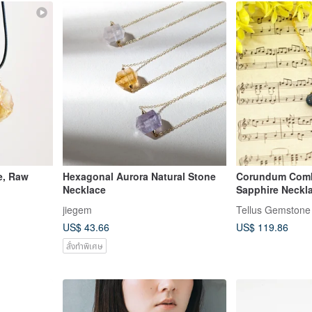
e, Raw
Hexagonal Aurora Natural Stone
Corundum Comb
Necklace
Sapphire Neckl
jiegem
Tellus Gemstone
US$ 43.66
US$ 119.86
สั่งทำพิเศษ