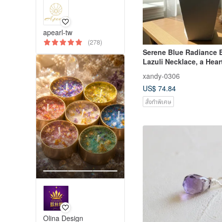
apearl-tw
(278)
Serene Blue Radiance E
Lazuli Necklace, a Heart
Gift Choice
xandy-0306
US$ 74.84
สั่งทำพิเศษ
Olina Design