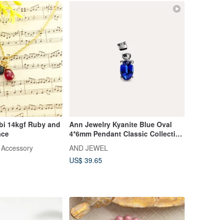
i 14kgf Ruby and
Ann Jewelry Kyanite Blue Oval
ace
4*6mm Pendant Classic Collection
Oval P Gemstone Silver Jewelry
 Accessory
AND JEWEL
US$ 39.65