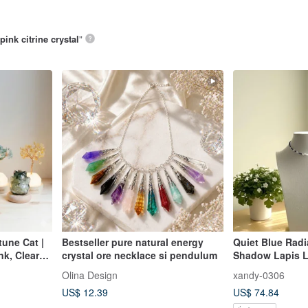
pink citrine crystal
”
tune Cat |
Bestseller pure natural energy
Quiet Blue Radi
nk, Clear
crystal ore necklace si pendulum
Shadow Lapis La
urine
Clavicle Chain
Olina Design
xandy-0306
Gift
US$ 12.39
US$ 74.84