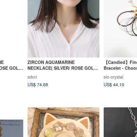
NE
ZIRCON AQUAMARINE
【Candied】Fine
NECKLACE( SILVER/ ROSE GOLD/
Bracelet - Choo
18K GOLD )
sdori
sio-crystal
US$ 74.68
US$ 44.10