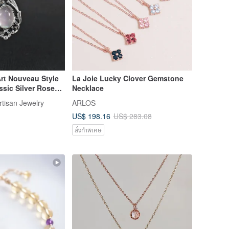
Art Nouveau Style
La Joie Lucky Clover Gemstone
ssic Silver Rose
Necklace
rtisan Jewelry
ARLOS
US$ 198.16
US$ 283.08
สั่งทำพิเศษ