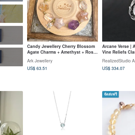
Candy Jewellery Cherry Blossom
Arcane Verse | 
Agate Charms + Amethyst + Rose
Vine Reliefs Cla
Quartz + White Crystal + Citrine
Quartz Pendant
Ark Jewellery
RealizedStudio A
US$ 63.51
US$ 334.07
จัดส่งฟรี