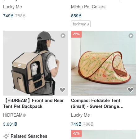
Available! Little polar bear,
be attached to the leash
Lucky Me
Michu Pet Collars
Cat, Pet Tent, Special Pet
749฿
788฿
859฿
Collection
สั่งทำพิเศษ
-5%
【HiDREAM】Front and Rear
Compact Foldable Tent
Tent Pet Backpack
(Small) - Sweet Orange
Meadow Cat Pet Tent Special
HiDREAM®
Lucky Me
Pet
3,631฿
749฿
788฿
-5%
Related Searches