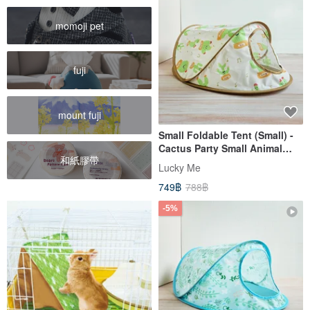
momoji pet
fuji
mount fuji
Small Foldable Tent (Small) -
Cactus Party Small Animal
和紙膠帶
Tent, 8 Patterns
Lucky Me
749฿
788฿
-5%