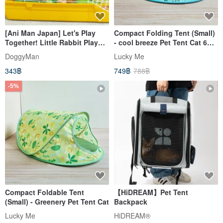
[Ani Man Japan] Let's Play
Compact Folding Tent (Small)
Together! Little Rabbit Play
- cool breeze Pet Tent Cat 6
Tent
Colorways
DoggyMan
Lucky Me
343฿
749฿
788฿
-5%
Compact Foldable Tent
【HiDREAM】Pet Tent
(Small) - Greenery Pet Tent Cat
Backpack
Lucky Me
HiDREAM®