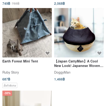
749฿
788฿
2,068฿
Earth Forest Mini Tent
【Japan CattyMan】A Cool
New Look! Japanese Woven
Denim Style Tent Bed for Cats
Ruby Story
DoggyMan
687฿
1,466฿
สั่งทำพิเศษ
-30%