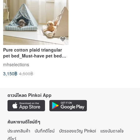
Pure cotton plaid triangular
pet bed_Must-have pet bed
for dogs, ready for sale
mhselections
quickly
3,150฿
4,500฿
ดาวน์โหลด Pinkoi App
ค้นหางานดีไซน์ดีๆ
ประเภทสินค้า
บันทึกดีไซน์
บัตรของขวัญ Pinkoi
แรงบันดาลใจ
ตู้โชว์